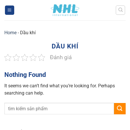
Skip
to
content
Home
-
Dầu khí
DẦU KHÍ
Đánh giá
Nothing Found
It seems we can’t find what you’re looking for. Perhaps
searching can help.