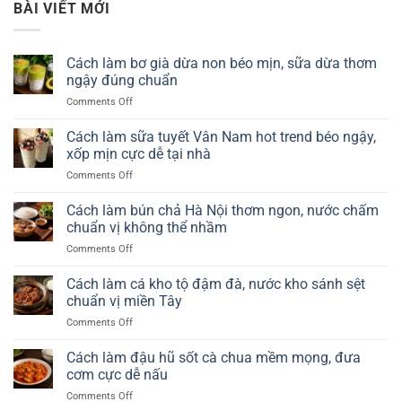
BÀI VIẾT MỚI
Cách làm bơ già dừa non béo mịn, sữa dừa thơm
ngậy đúng chuẩn
on
Comments Off
Cách
làm
Cách làm sữa tuyết Vân Nam hot trend béo ngậy,
bơ
xốp mịn cực dễ tại nhà
già
on
Comments Off
dừa
Cách
non
làm
Cách làm bún chả Hà Nội thơm ngon, nước chấm
béo
sữa
mịn,
chuẩn vị không thể nhầm
tuyết
sữa
on
Comments Off
Vân
dừa
Cách
Nam
thơm
làm
Cách làm cá kho tộ đậm đà, nước kho sánh sệt
hot
ngậy
bún
trend
chuẩn vị miền Tây
đúng
chả
béo
chuẩn
on
Comments Off
Hà
ngậy,
Cách
Nội
xốp
làm
Cách làm đậu hũ sốt cà chua mềm mọng, đưa
thơm
mịn
cá
ngon,
cơm cực dễ nấu
cực
kho
nước
dễ
on
Comments Off
tộ
chấm