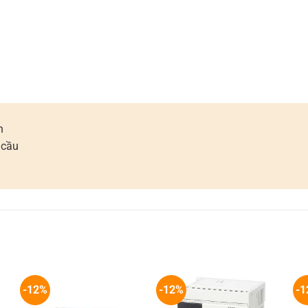
n
 cầu
-12%
-12%
-1