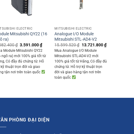
+
+
TSUBISHI ELECTRIC
MITSUBISHI ELECTRIC
dule Mitsubishi QY22 (16
Analogue I/O Module
õ ra)
Mitsubishi STL-AD4-V2
Original
Current
Original
Current
082.400
₫
3.591.000
₫
15.599.520
₫
13.721.800
₫
price
price
price
price
a Module Mitsubishi QY22
Mua Analogue I/O Module
was:
is:
was:
is:
6 ngõ ra) mới 100% giá tốt từ
Mitsubishi STL-AD4-V2 mới
0 ₫.
4.082.400 ₫.
3.591.000 ₫.
15.599.520 ₫.
13.721.800 ₫.
ng, Có đầy đủ chứng từ. Hỗ
100% giá tốt từ Hãng, Có đầy đủ
 kỹ thuật trọn đời và giao
chứng từ. Hỗ trợ kỹ thuật trọn
ng tận nơi trên toàn quốc
đời và giao hàng tận nơi trên
toàn quốc
VĂN PHÒNG ĐẠI DIỆN