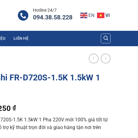
Hotline 24/7
EN
VI
094.38.58.228
IỆU
LIÊN HỆ
shi FR-D720S-1.5K 1.5kW 1
l
Current
.250
₫
price
D720S-1.5K 1.5kW 1 Pha 220V mới 100% giá tốt từ
is:
trợ kỹ thuật trọn đời và giao hàng tận nơi trên
600 ₫.
4.650.250 ₫.