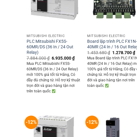
+
+
MITSUBISHI ELECTRIC
MITSUBISHI ELECTRIC
PLC Mitsubishi FX5S-
Board lập trình PLC FX1N
60MR/DS (36 In / 24 Out
40MR (24 In / 16 Out Rela
Relay)
Original
1.453.680
₫
1.278.700
₫
price
p
Original
Current
7.884.000
₫
6.935.000
₫
Mua Board lập trình PLC FX1
was:
i
price
price
Mua PLC Mitsubishi FX5S-
40MR (24 In / 16 Out Relay) m
1.453.680 ₫.
was:
is:
60MR/DS (36 In / 24 Out Relay)
100% giá tốt từ Hãng, Có đầy
7.884.000 ₫.
6.935.000 ₫.
mới 100% giá tốt từ Hãng, Có
chứng từ. Hỗ trợ kỹ thuật trọn
đầy đủ chứng từ. Hỗ trợ kỹ thuật
đời và giao hàng tận nơi trên
trọn đời và giao hàng tận nơi
toàn quốc
trên toàn quốc
-12%
-12%