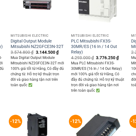
+
+
MITSUBISHI ELECTRIC
MITSUBISHI ELECTRIC
MI
-
Digital Output Module
PLC Mitsubishi FX3S-
Di
y)
Mitsubishi NZ2GFCE3N-32T
30MR/ES (16 In / 14 Out
Mi
Relay)
Current
Original
Current
3.574.800
₫
3.144.500
₫
2.
rice
price
price
Original
Current
4.293.000
₫
3.776.250
₫
N-
Mua Digital Output Module
Mu
s:
was:
is:
price
price
ới
Mitsubishi NZ2GFCE3N-32T mới
Mua PLC Mitsubishi FX3S-
Mi
1.278.700 ₫.
3.574.800 ₫.
3.144.500 ₫.
was:
is:
 đủ
100% giá tốt từ Hãng, Có đầy đủ
30MR/ES (16 In / 14 Out Relay)
10
4.293.000 ₫.
3.776.25
chứng từ. Hỗ trợ kỹ thuật trọn
mới 100% giá tốt từ Hãng, Có
ch
đời và giao hàng tận nơi trên
đầy đủ chứng từ. Hỗ trợ kỹ thuật
đờ
toàn quốc
trọn đời và giao hàng tận nơi
to
trên toàn quốc
-12%
-12%
-1