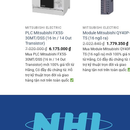
+
+
MITSUBISHI ELECTRIC
MITSUBISHI ELECTRIC
PLC Mitsubishi FX5S-
Module Mitsubishi QY40P
30MT/DSS (16 In / 14 Out
TS (16 ngõ ra)
Transistor)
Original
2.022.840
₫
1.779.350
₫
price
p
Original
Current
7.020.000
₫
6.175.000
₫
Mua Module Mitsubishi QY40
was:
i
price
price
Mua PLC Mitsubishi FX5S-
TS (16 ngõ ra) mới 100% giá t
2.022.840 ₫.
was:
is:
30MT/DSS (16 In / 14 Out
từ Hãng, Có đầy đủ chứng từ.
7.020.000 ₫.
6.175.000 ₫.
Transistor) mới 100% giá tốt từ
trợ kỹ thuật trọn đời và giao
Hãng, Có đầy đủ chứng từ. Hỗ
hàng tận nơi trên toàn quốc
trợ kỹ thuật trọn đời và giao
hàng tận nơi trên toàn quốc