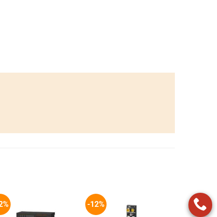
2%
-12%