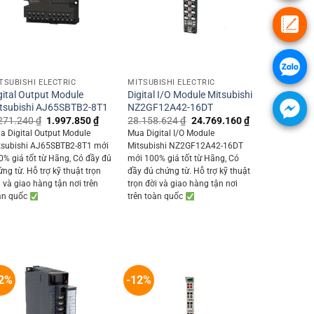
+
+
TSUBISHI ELECTRIC
MITSUBISHI ELECTRIC
gital Output Module
Digital I/O Module Mitsubishi
tsubishi AJ65SBTB2-8T1
NZ2GF12A42-16DT
Original
Current
Original
Current
271.240
₫
1.997.850
₫
28.158.624
₫
24.769.160
₫
price
price
price
price
a Digital Output Module
Mua Digital I/O Module
was:
is:
was:
is:
tsubishi AJ65SBTB2-8T1 mới
Mitsubishi NZ2GF12A42-16DT
2.271.240 ₫.
1.997.850 ₫.
28.158.624 ₫.
24.769.160 ₫.
0% giá tốt từ Hãng, Có đầy đủ
mới 100% giá tốt từ Hãng, Có
0 ₫.
ứng từ. Hỗ trợ kỹ thuật trọn
đầy đủ chứng từ. Hỗ trợ kỹ thuật
i và giao hàng tận nơi trên
trọn đời và giao hàng tận nơi
àn quốc
trên toàn quốc
2%
-12%