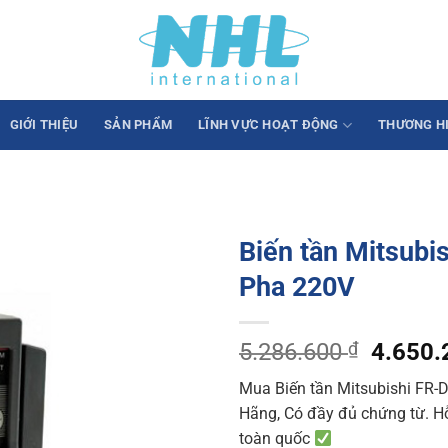
GIỚI THIỆU
SẢN PHẨM
LĨNH VỰC HOẠT ĐỘNG
THƯƠNG H
Biến tần Mitsubi
Pha 220V
Origina
5.286.600
₫
4.650
price
Mua Biến tần Mitsubishi FR-
was:
Hãng, Có đầy đủ chứng từ. Hỗ 
5.286.
toàn quốc