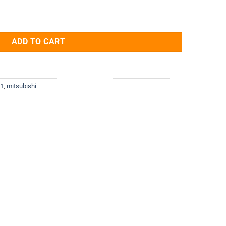
5K 1.5kW 1 Pha 220V quantity
ADD TO CART
-1
,
mitsubishi