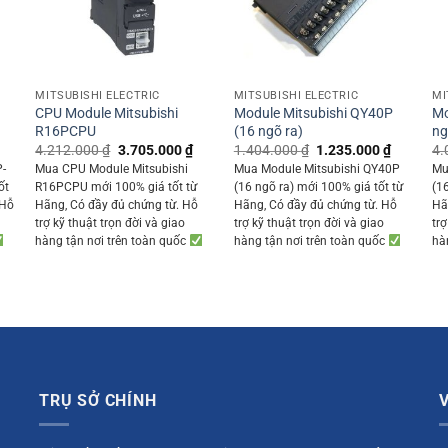
+
+
MITSUBISHI ELECTRIC
MITSUBISHI ELECTRIC
MI
-
CPU Module Mitsubishi
Module Mitsubishi QY40P
Mo
R16PCPU
(16 ngõ ra)
ng
Current
Original
Current
Original
Current
4.212.000
₫
3.705.000
₫
1.404.000
₫
1.235.000
₫
4.
rice
price
price
price
price
P-
Mua CPU Module Mitsubishi
Mua Module Mitsubishi QY40P
Mu
s:
was:
is:
was:
is:
ốt
R16PCPU mới 100% giá tốt từ
(16 ngõ ra) mới 100% giá tốt từ
(1
1.779.350 ₫.
4.212.000 ₫.
3.705.000 ₫.
1.404.000 ₫.
1.235.00
 Hỗ
Hãng, Có đầy đủ chứng từ. Hỗ
Hãng, Có đầy đủ chứng từ. Hỗ
Hã
trợ kỹ thuật trọn đời và giao
trợ kỹ thuật trọn đời và giao
trợ
hàng tận nơi trên toàn quốc
hàng tận nơi trên toàn quốc
hà
TRỤ SỞ CHÍNH