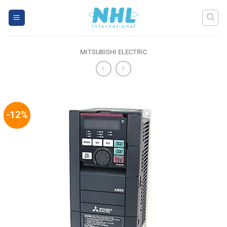
Skip
to
content
MITSUBISHI ELECTRIC
-12%