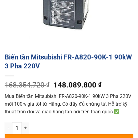
Biến tần Mitsubishi FR-A820-90K-1 90kW
3 Pha 220V
Original
Current
168.354.720
₫
148.089.800
₫
price
price
Mua Biến tần Mitsubishi FR-A820-90K-1 90kW 3 Pha 220V
was:
is:
mới 100% giá tốt từ Hãng, Có đầy đủ chứng từ. Hỗ trợ kỹ
168.354.720 ₫.
148.089.80
thuật trọn đời và giao hàng tận nơi trên toàn quốc
Biến tần Mitsubishi FR-A820-90K-1 90kW 3 Pha 220V quantity