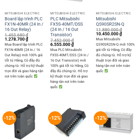
MITSUBISHI ELECTRIC
MITSUBISHI ELECTRIC
MITSUBISHI ELECTRIC
Board lập trình PLC
PLC Mitsubishi
Mitsubishi
FX1N-40MR (24 In /
FX5S-40MT/DSS
QS90SR2SN-Q
16 Out Relay)
(24 In / 16 Out
11.880.000
₫
Original
Current
10.450.000
₫
Transistor)
1.453.680
₫
price
price
Original
Current
1.278.700
₫
Mua Mitsubishi
7.452.000
₫
was:
is:
price
price
Original
Current
6.555.000
₫
Mua Board lập trình PLC
QS90SR2SN-Q mới 100%
11.880.000 ₫.
10.450.0
was:
is:
price
price
FX1N-40MR (24 In / 16
Mua PLC Mitsubishi
giá tốt từ Hãng, Có đầy
1.453.680 ₫.
1.278.700 ₫.
was:
is:
Out Relay) mới 100% giá
FX5S-40MT/DSS (24 In /
đủ chứng từ. Hỗ trợ kỹ
7.452.000 ₫.
6.555.000 ₫.
tốt từ Hãng, Có đầy đủ
16 Out Transistor) mới
thuật trọn đời và giao
chứng từ. Hỗ trợ kỹ thuật
100% giá tốt từ Hãng, Có
hàng tận nơi trên toàn
trọn đời và giao hàng tận
đầy đủ chứng từ. Hỗ trợ
quốc
nơi trên toàn quốc
kỹ thuật trọn đời và giao
hàng tận nơi trên toàn
quốc
-12%
-12%
-12%