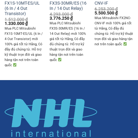
FX1S-10MT-ES/UL
FX3S-30MR/ES (16
CNV-IF
(6 In / 4 Out
In / 14 Out Relay)
6.253.200
₫
Original
Current
5.500.500
₫
Transistor)
4.293.000
₫
price
price
Original
Current
3.776.250
₫
Mua Mitsubishi FX2NC-
1.512.000
₫
was:
is:
price
price
Original
Current
1.330.000
₫
Mua PLC Mitsubishi
CNV-IF mới 100% giá tốt
6.253.200 ₫.
5.500.500 
was:
is:
price
price
Mua PLC Mitsubishi
FX3S-30MR/ES (16 In /
từ Hãng, Có đầy đủ
4.293.000 ₫.
3.776.250 ₫.
was:
is:
FX1S-10MT-ES/UL (6 In /
14 Out Relay) mới 100%
chứng từ. Hỗ trợ kỹ thuật
1.512.000 ₫.
1.330.000 ₫.
4 Out Transistor) mới
giá tốt từ Hãng, Có đầy
trọn đời và giao hàng tận
100% giá tốt từ Hãng, Có
đủ chứng từ. Hỗ trợ kỹ
nơi trên toàn quốc
đầy đủ chứng từ. Hỗ trợ
thuật trọn đời và giao
kỹ thuật trọn đời và giao
hàng tận nơi trên toàn
hàng tận nơi trên toàn
quốc
quốc