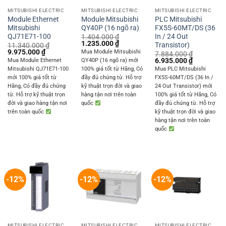
MITSUBISHI ELECTRIC
MITSUBISHI ELECTRIC
MITSUBISHI ELECTRIC
Module Ethernet
Module Mitsubishi
PLC Mitsubishi
Mitsubishi
QY40P (16 ngõ ra)
FX5S-60MT/DS (36
QJ71E71-100
In / 24 Out
1.404.000
₫
Original
Current
1.235.000
₫
Transistor)
11.340.000
₫
price
price
Original
Current
9.975.000
₫
Mua Module Mitsubishi
7.884.000
₫
was:
is:
price
price
Original
Current
6.935.000
₫
Mua Module Ethernet
QY40P (16 ngõ ra) mới
1.404.000 ₫.
1.235.000 ₫.
was:
is:
price
price
Mitsubishi QJ71E71-100
100% giá tốt từ Hãng, Có
Mua PLC Mitsubishi
11.340.000 ₫.
9.975.000 ₫.
was:
is:
mới 100% giá tốt từ
đầy đủ chứng từ. Hỗ trợ
FX5S-60MT/DS (36 In /
7.884.000 ₫.
6.935.000 
Hãng, Có đầy đủ chứng
kỹ thuật trọn đời và giao
24 Out Transistor) mới
từ. Hỗ trợ kỹ thuật trọn
hàng tận nơi trên toàn
100% giá tốt từ Hãng, Có
đời và giao hàng tận nơi
quốc
đầy đủ chứng từ. Hỗ trợ
trên toàn quốc
kỹ thuật trọn đời và giao
hàng tận nơi trên toàn
quốc
-12%
-12%
-12%
MITSUBISHI ELECTRIC
MITSUBISHI ELECTRIC
MITSUBISHI ELECTRIC