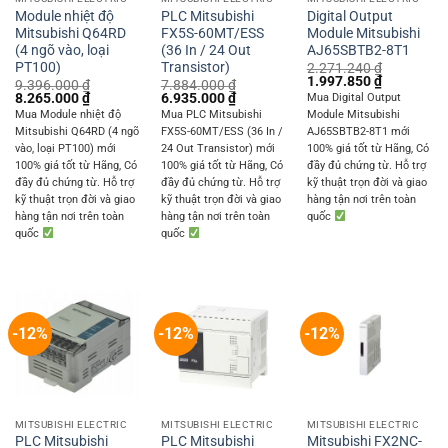
Module nhiệt độ
PLC Mitsubishi
Digital Output
Mitsubishi Q64RD
FX5S-60MT/ESS
Module Mitsubishi
(4 ngõ vào, loại
(36 In / 24 Out
AJ65SBTB2-8T1
PT100)
Transistor)
2.271.240
₫
Original
Current
1.997.850
₫
9.396.000
₫
7.884.000
₫
price
price
Original
Current
Original
Current
8.265.000
₫
6.935.000
₫
Mua Digital Output
was:
is:
price
price
price
price
Mua Module nhiệt độ
Mua PLC Mitsubishi
Module Mitsubishi
2.271.240 ₫.
1.997.850 
was:
is:
was:
is:
Mitsubishi Q64RD (4 ngõ
FX5S-60MT/ESS (36 In /
AJ65SBTB2-8T1 mới
9.396.000 ₫.
8.265.000 ₫.
7.884.000 ₫.
6.935.000 ₫.
vào, loại PT100) mới
24 Out Transistor) mới
100% giá tốt từ Hãng, Có
100% giá tốt từ Hãng, Có
100% giá tốt từ Hãng, Có
đầy đủ chứng từ. Hỗ trợ
đầy đủ chứng từ. Hỗ trợ
đầy đủ chứng từ. Hỗ trợ
kỹ thuật trọn đời và giao
kỹ thuật trọn đời và giao
kỹ thuật trọn đời và giao
hàng tận nơi trên toàn
hàng tận nơi trên toàn
hàng tận nơi trên toàn
quốc
quốc
quốc
-12%
-12%
-12%
MITSUBISHI ELECTRIC
MITSUBISHI ELECTRIC
MITSUBISHI ELECTRIC
PLC Mitsubishi
PLC Mitsubishi
Mitsubishi FX2NC-