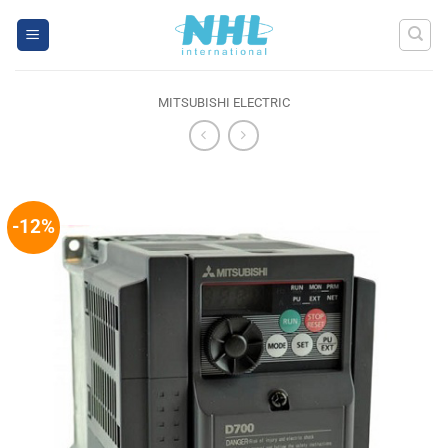
Skip
to
content
MITSUBISHI ELECTRIC
-12%