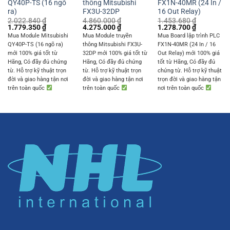
QY40P-TS (16 ngõ
thông Mitsubishi
FX1N-40MR (24 In /
ra)
FX3U-32DP
16 Out Relay)
2.022.840
₫
4.860.000
₫
1.453.680
₫
Original
Current
Original
Current
Original
Current
1.779.350
₫
4.275.000
₫
1.278.700
₫
price
price
price
price
price
price
Mua Module Mitsubishi
Mua Module truyền
Mua Board lập trình PLC
was:
is:
was:
is:
was:
is:
QY40P-TS (16 ngõ ra)
thông Mitsubishi FX3U-
FX1N-40MR (24 In / 16
2.022.840 ₫.
1.779.350 ₫.
4.860.000 ₫.
4.275.000 ₫.
1.453.680 ₫.
1.278.700 
mới 100% giá tốt từ
32DP mới 100% giá tốt từ
Out Relay) mới 100% giá
Hãng, Có đầy đủ chứng
Hãng, Có đầy đủ chứng
tốt từ Hãng, Có đầy đủ
từ. Hỗ trợ kỹ thuật trọn
từ. Hỗ trợ kỹ thuật trọn
chứng từ. Hỗ trợ kỹ thuật
đời và giao hàng tận nơi
đời và giao hàng tận nơi
trọn đời và giao hàng tận
trên toàn quốc
trên toàn quốc
nơi trên toàn quốc