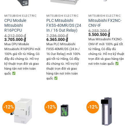
MITSUBISHI ELECTRIC
MITSUBISHI ELECTRIC
MITSUBISHI ELECTRIC
CPU Module
PLC Mitsubishi
Mitsubishi FX2NC-
Mitsubishi
FX5S-40MR/DS (24
CNV-IF
R16PCPU
In / 16 Out Relay)
6.253.200
₫
Original
Current
5.500.500
₫
4.212.000
₫
7.236.000
₫
price
price
Original
Current
Original
Current
3.705.000
₫
6.365.000
₫
Mua Mitsubishi FX2NC-
was:
is:
price
price
price
price
Mua CPU Module
Mua PLC Mitsubishi
CNV-IF mới 100% giá tốt
6.253.200 ₫.
5.500.500 
was:
is:
was:
is:
Mitsubishi R16PCPU mới
FX5S-40MR/DS (24 In /
từ Hãng, Có đầy đủ
4.212.000 ₫.
3.705.000 ₫.
7.236.000 ₫.
6.365.000 ₫.
100% giá tốt từ Hãng, Có
16 Out Relay) mới 100%
chứng từ. Hỗ trợ kỹ thuật
đầy đủ chứng từ. Hỗ trợ
giá tốt từ Hãng, Có đầy
trọn đời và giao hàng tận
kỹ thuật trọn đời và giao
đủ chứng từ. Hỗ trợ kỹ
nơi trên toàn quốc
hàng tận nơi trên toàn
thuật trọn đời và giao
quốc
hàng tận nơi trên toàn
quốc
-12%
-12%
-12%