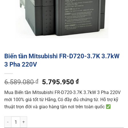
Biến tần Mitsubishi FR-D720-3.7K 3.7kW
3 Pha 220V
Original
Current
6.589.080
₫
5.795.950
₫
price
price
Mua Biến tần Mitsubishi FR-D720-3.7K 3.7kW 3 Pha 220V
was:
is:
mới 100% giá tốt từ Hãng, Có đầy đủ chứng từ. Hỗ trợ kỹ
6.589.080 ₫.
5.795.950 ₫.
thuật trọn đời và giao hàng tận nơi trên toàn quốc
Biến tần Mitsubishi FR-D720-3.7K 3.7kW 3 Pha 220V quantity