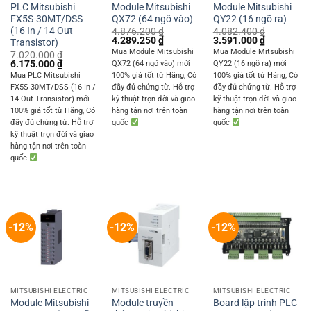
PLC Mitsubishi
Module Mitsubishi
Module Mitsubishi
FX5S-30MT/DSS
QX72 (64 ngõ vào)
QY22 (16 ngõ ra)
(16 In / 14 Out
4.876.200
₫
4.082.400
₫
Original
Current
Original
Current
4.289.250
₫
3.591.000
₫
Transistor)
price
price
price
price
Mua Module Mitsubishi
Mua Module Mitsubishi
7.020.000
₫
was:
is:
was:
is:
Original
Current
6.175.000
₫
QX72 (64 ngõ vào) mới
QY22 (16 ngõ ra) mới
4.876.200 ₫.
4.289.250 ₫.
4.082.400 ₫.
3.591.000 
price
price
Mua PLC Mitsubishi
100% giá tốt từ Hãng, Có
100% giá tốt từ Hãng, Có
was:
is:
FX5S-30MT/DSS (16 In /
đầy đủ chứng từ. Hỗ trợ
đầy đủ chứng từ. Hỗ trợ
7.020.000 ₫.
6.175.000 ₫.
14 Out Transistor) mới
kỹ thuật trọn đời và giao
kỹ thuật trọn đời và giao
100% giá tốt từ Hãng, Có
hàng tận nơi trên toàn
hàng tận nơi trên toàn
đầy đủ chứng từ. Hỗ trợ
quốc
quốc
kỹ thuật trọn đời và giao
hàng tận nơi trên toàn
quốc
-12%
-12%
-12%
MITSUBISHI ELECTRIC
MITSUBISHI ELECTRIC
MITSUBISHI ELECTRIC
Module Mitsubishi
Module truyền
Board lập trình PLC