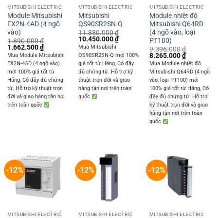
MITSUBISHI ELECTRIC
MITSUBISHI ELECTRIC
MITSUBISHI ELECTRIC
Module Mitsubishi
Mitsubishi
Module nhiệt độ
FX2N-4AD (4 ngõ
QS90SR2SN-Q
Mitsubishi Q64RD
vào)
(4 ngõ vào, loại
11.880.000
₫
Original
Current
10.450.000
₫
PT100)
1.890.000
₫
price
price
Original
Current
1.662.500
₫
Mua Mitsubishi
9.396.000
₫
was:
is:
price
price
Original
Current
8.265.000
₫
Mua Module Mitsubishi
QS90SR2SN-Q mới 100%
11.880.000 ₫.
10.450.000 ₫.
was:
is:
price
price
FX2N-4AD (4 ngõ vào)
giá tốt từ Hãng, Có đầy
Mua Module nhiệt độ
1.890.000 ₫.
1.662.500 ₫.
was:
is:
mới 100% giá tốt từ
đủ chứng từ. Hỗ trợ kỹ
Mitsubishi Q64RD (4 ngõ
9.396.000 ₫.
8.265.000 
Hãng, Có đầy đủ chứng
thuật trọn đời và giao
vào, loại PT100) mới
từ. Hỗ trợ kỹ thuật trọn
hàng tận nơi trên toàn
100% giá tốt từ Hãng, Có
đời và giao hàng tận nơi
quốc
đầy đủ chứng từ. Hỗ trợ
trên toàn quốc
kỹ thuật trọn đời và giao
hàng tận nơi trên toàn
quốc
-12%
-12%
-12%
MITSUBISHI ELECTRIC
MITSUBISHI ELECTRIC
MITSUBISHI ELECTRIC