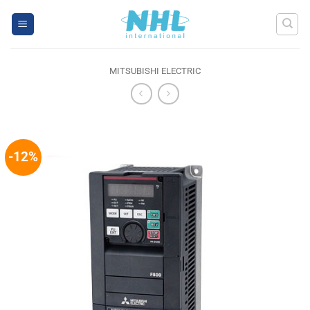
Skip
to
content
MITSUBISHI ELECTRIC
-12%