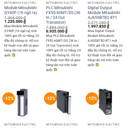
MITSUBISHI ELECTRIC
MITSUBISHI ELECTRIC
MITSUBISHI ELECTRIC
Module Mitsubishi
PLC Mitsubishi
Digital Output
QY40P (16 ngõ ra)
FX5S-60MT/DS (36
Module Mitsubishi
In / 24 Out
AJ65SBTB2-8T1
1.404.000
₫
Original
Current
1.235.000
₫
Transistor)
2.271.240
₫
price
price
Original
Current
1.997.850
₫
Mua Module Mitsubishi
7.884.000
₫
was:
is:
price
price
Original
Current
6.935.000
₫
QY40P (16 ngõ ra) mới
Mua Digital Output
1.404.000 ₫.
1.235.000 ₫.
was:
is:
price
price
100% giá tốt từ Hãng, Có
Mua PLC Mitsubishi
Module Mitsubishi
2.271.240 ₫.
1.997.850 
was:
is:
đầy đủ chứng từ. Hỗ trợ
FX5S-60MT/DS (36 In /
AJ65SBTB2-8T1 mới
7.884.000 ₫.
6.935.000 ₫.
kỹ thuật trọn đời và giao
24 Out Transistor) mới
100% giá tốt từ Hãng, Có
hàng tận nơi trên toàn
100% giá tốt từ Hãng, Có
đầy đủ chứng từ. Hỗ trợ
quốc
đầy đủ chứng từ. Hỗ trợ
kỹ thuật trọn đời và giao
kỹ thuật trọn đời và giao
hàng tận nơi trên toàn
hàng tận nơi trên toàn
quốc
quốc
-12%
-12%
-12%
MITSUBISHI ELECTRIC
MITSUBISHI ELECTRIC
MITSUBISHI ELECTRIC