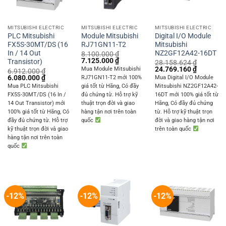
MITSUBISHI ELECTRIC
MITSUBISHI ELECTRIC
MITSUBISHI ELECTRIC
PLC Mitsubishi
Module Mitsubishi
Digital I/O Module
FX5S-30MT/DS (16
RJ71GN11-T2
Mitsubishi
In / 14 Out
NZ2GF12A42-16DT
8.100.000
₫
Original
Current
7.125.000
₫
Transistor)
28.158.624
₫
price
price
Original
Current
24.769.160
₫
Mua Module Mitsubishi
6.912.000
₫
was:
is:
price
price
Original
Current
6.080.000
₫
RJ71GN11-T2 mới 100%
Mua Digital I/O Module
8.100.000 ₫.
7.125.000 ₫.
was:
is:
price
price
Mua PLC Mitsubishi
giá tốt từ Hãng, Có đầy
Mitsubishi NZ2GF12A42-
28.158.624 ₫.
24.769.1
was:
is:
FX5S-30MT/DS (16 In /
đủ chứng từ. Hỗ trợ kỹ
16DT mới 100% giá tốt từ
6.912.000 ₫.
6.080.000 ₫.
14 Out Transistor) mới
thuật trọn đời và giao
Hãng, Có đầy đủ chứng
100% giá tốt từ Hãng, Có
hàng tận nơi trên toàn
từ. Hỗ trợ kỹ thuật trọn
đầy đủ chứng từ. Hỗ trợ
quốc
đời và giao hàng tận nơi
kỹ thuật trọn đời và giao
trên toàn quốc
hàng tận nơi trên toàn
quốc
-12%
-12%
-12%