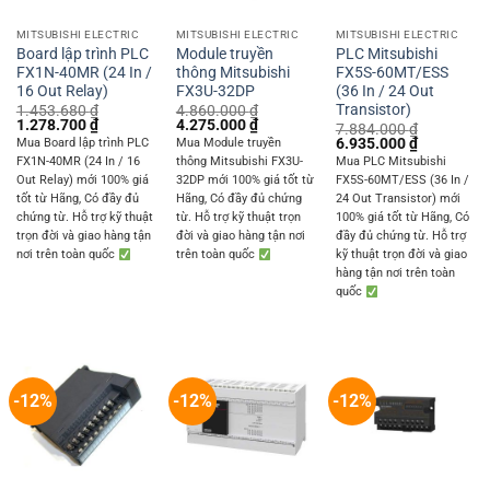
MITSUBISHI ELECTRIC
MITSUBISHI ELECTRIC
MITSUBISHI ELECTRIC
Board lập trình PLC
Module truyền
PLC Mitsubishi
FX1N-40MR (24 In /
thông Mitsubishi
FX5S-60MT/ESS
16 Out Relay)
FX3U-32DP
(36 In / 24 Out
Transistor)
1.453.680
₫
4.860.000
₫
Original
Current
Original
Current
1.278.700
₫
4.275.000
₫
7.884.000
₫
price
price
price
price
Original
Current
6.935.000
₫
Mua Board lập trình PLC
Mua Module truyền
was:
is:
was:
is:
price
price
FX1N-40MR (24 In / 16
thông Mitsubishi FX3U-
Mua PLC Mitsubishi
1.453.680 ₫.
1.278.700 ₫.
4.860.000 ₫.
4.275.000 ₫.
was:
is:
Out Relay) mới 100% giá
32DP mới 100% giá tốt từ
FX5S-60MT/ESS (36 In /
7.884.000 ₫.
6.935.000 
tốt từ Hãng, Có đầy đủ
Hãng, Có đầy đủ chứng
24 Out Transistor) mới
chứng từ. Hỗ trợ kỹ thuật
từ. Hỗ trợ kỹ thuật trọn
100% giá tốt từ Hãng, Có
trọn đời và giao hàng tận
đời và giao hàng tận nơi
đầy đủ chứng từ. Hỗ trợ
nơi trên toàn quốc
trên toàn quốc
kỹ thuật trọn đời và giao
hàng tận nơi trên toàn
quốc
-12%
-12%
-12%