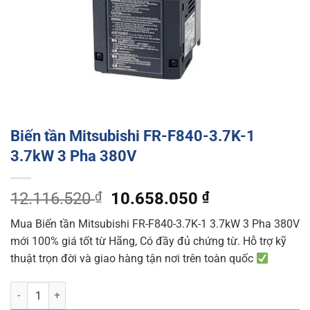
Biến tần Mitsubishi FR-F840-3.7K-1
3.7kW 3 Pha 380V
Original
Current
12.116.520
₫
10.658.050
₫
price
price
Mua Biến tần Mitsubishi FR-F840-3.7K-1 3.7kW 3 Pha 380V
was:
is:
mới 100% giá tốt từ Hãng, Có đầy đủ chứng từ. Hỗ trợ kỹ
12.116.520 ₫.
10.658.050 ₫
thuật trọn đời và giao hàng tận nơi trên toàn quốc
Biến tần Mitsubishi FR-F840-3.7K-1 3.7kW 3 Pha 380V quantity