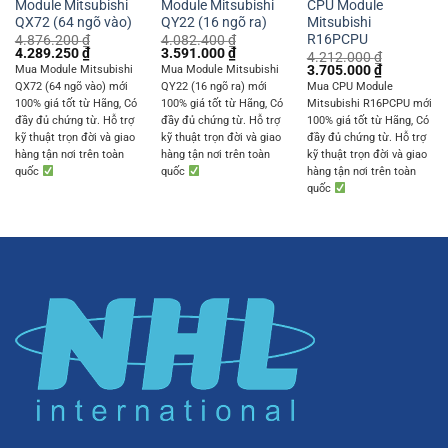
Module Mitsubishi
Module Mitsubishi
CPU Module
QX72 (64 ngõ vào)
QY22 (16 ngõ ra)
Mitsubishi
R16PCPU
4.876.200
₫
4.082.400
₫
Original
Current
Original
Current
4.289.250
₫
3.591.000
₫
4.212.000
₫
price
price
price
price
Original
Current
3.705.000
₫
Mua Module Mitsubishi
Mua Module Mitsubishi
was:
is:
was:
is:
price
price
QX72 (64 ngõ vào) mới
QY22 (16 ngõ ra) mới
Mua CPU Module
4.876.200 ₫.
4.289.250 ₫.
4.082.400 ₫.
3.591.000 ₫.
was:
is:
100% giá tốt từ Hãng, Có
100% giá tốt từ Hãng, Có
Mitsubishi R16PCPU mới
4.212.000 ₫.
3.705.000 
đầy đủ chứng từ. Hỗ trợ
đầy đủ chứng từ. Hỗ trợ
100% giá tốt từ Hãng, Có
kỹ thuật trọn đời và giao
kỹ thuật trọn đời và giao
đầy đủ chứng từ. Hỗ trợ
hàng tận nơi trên toàn
hàng tận nơi trên toàn
kỹ thuật trọn đời và giao
quốc
quốc
hàng tận nơi trên toàn
quốc