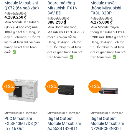
Module Mitsubishi
Board mở rộng
Module truyền
QX72 (64 ngõ vào)
Mitsubishi FX1N-
thông Mitsubishi
8AV-BD
FX3U-32DP
4.876.200
₫
Original
Current
4.289.250
₫
1.009.800
₫
4.860.000
₫
price
price
Original
Current
Original
Current
888.250
₫
4.275.000
₫
Mua Module Mitsubishi
was:
is:
price
price
price
price
QX72 (64 ngõ vào) mới
Mua Board mở rộng
Mua Module truyền
4.876.200 ₫.
4.289.250 ₫.
was:
is:
was:
is:
100% giá tốt từ Hãng, Có
Mitsubishi FX1N-8AV-BD
thông Mitsubishi FX3U-
1.009.800 ₫.
888.250 ₫.
4.860.000 ₫.
4.275.000 
đầy đủ chứng từ. Hỗ trợ
mới 100% giá tốt từ
32DP mới 100% giá tốt từ
kỹ thuật trọn đời và giao
Hãng, Có đầy đủ chứng
Hãng, Có đầy đủ chứng
hàng tận nơi trên toàn
từ. Hỗ trợ kỹ thuật trọn
từ. Hỗ trợ kỹ thuật trọn
quốc
đời và giao hàng tận nơi
đời và giao hàng tận nơi
trên toàn quốc
trên toàn quốc
-12%
-12%
-12%
MITSUBISHI ELECTRIC
MITSUBISHI ELECTRIC
MITSUBISHI ELECTRIC
PLC Mitsubishi
Digital Output
Digital Output
FX5S-40MT/DS (24
Module Mitsubishi
Module Mitsubishi
In / 16 Out
AJ65SBTB2-8T1
NZ2GFCE3N-32T