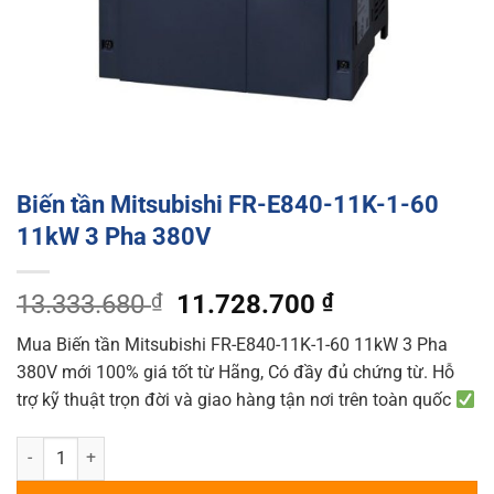
Biến tần Mitsubishi FR-E840-11K-1-60
11kW 3 Pha 380V
Original
Current
13.333.680
₫
11.728.700
₫
price
price
Mua Biến tần Mitsubishi FR-E840-11K-1-60 11kW 3 Pha
was:
is:
380V mới 100% giá tốt từ Hãng, Có đầy đủ chứng từ. Hỗ
13.333.680 ₫.
11.728.700 ₫
trợ kỹ thuật trọn đời và giao hàng tận nơi trên toàn quốc
Biến tần Mitsubishi FR-E840-11K-1-60 11kW 3 Pha 380V quantity