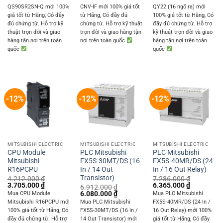
was:
is:
was:
is:
was:
is:
QS90SR2SN-Q mới 100%
CNV-IF mới 100% giá tốt
QY22 (16 ngõ ra) mới
11.880.000 ₫.
10.450.000 ₫.
6.253.200 ₫.
5.500.500 ₫.
4.082.400 ₫.
3.591.000 
giá tốt từ Hãng, Có đầy
từ Hãng, Có đầy đủ
100% giá tốt từ Hãng, Có
đủ chứng từ. Hỗ trợ kỹ
chứng từ. Hỗ trợ kỹ thuật
đầy đủ chứng từ. Hỗ trợ
thuật trọn đời và giao
trọn đời và giao hàng tận
kỹ thuật trọn đời và giao
hàng tận nơi trên toàn
nơi trên toàn quốc
hàng tận nơi trên toàn
quốc
quốc
-12%
-12%
-12%
MITSUBISHI ELECTRIC
MITSUBISHI ELECTRIC
MITSUBISHI ELECTRIC
CPU Module
PLC Mitsubishi
PLC Mitsubishi
Mitsubishi
FX5S-30MT/DS (16
FX5S-40MR/DS (24
R16PCPU
In / 14 Out
In / 16 Out Relay)
Transistor)
4.212.000
₫
7.236.000
₫
Original
Current
Original
Current
3.705.000
₫
6.365.000
₫
6.912.000
₫
price
price
price
price
Original
Current
6.080.000
₫
Mua CPU Module
Mua PLC Mitsubishi
was:
is:
was:
is:
price
price
Mitsubishi R16PCPU mới
Mua PLC Mitsubishi
FX5S-40MR/DS (24 In /
4.212.000 ₫.
3.705.000 ₫.
7.236.000 ₫.
6.365.000 
was:
is:
100% giá tốt từ Hãng, Có
FX5S-30MT/DS (16 In /
16 Out Relay) mới 100%
6.912.000 ₫.
6.080.000 ₫.
đầy đủ chứng từ. Hỗ trợ
14 Out Transistor) mới
giá tốt từ Hãng, Có đầy