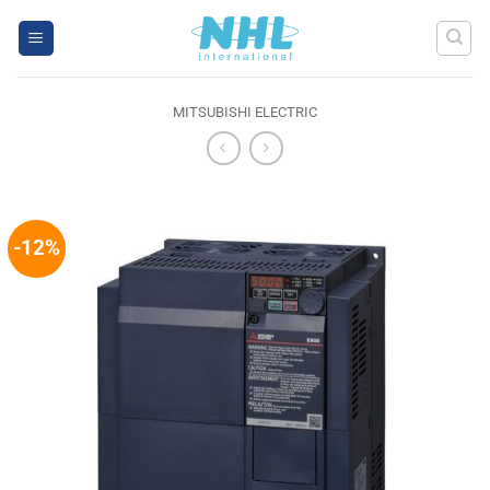
Skip
to
content
MITSUBISHI ELECTRIC
-12%