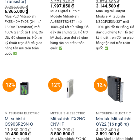
Transistor)
2.271.240
₫
3.574.800
₫
Original
Current
Original
Current
1.997.850
₫
3.144.500
₫
7.236.000
₫
price
price
price
price
Original
Current
6.365.000
₫
Mua Digital Output
Mua Digital Output
was:
is:
was:
is:
price
price
Mua PLC Mitsubishi
Module Mitsubishi
Module Mitsubishi
2.271.240 ₫.
1.997.850 ₫.
3.574.800 ₫.
3.144.500 
was:
is:
FX5S-40MT/DS (24 In /
AJ65SBTB2-8T1 mới
NZ2GFCE3N-32T mới
7.236.000 ₫.
6.365.000 ₫.
16 Out Transistor) mới
100% giá tốt từ Hãng, Có
100% giá tốt từ Hãng, Có
100% giá tốt từ Hãng, Có
đầy đủ chứng từ. Hỗ trợ
đầy đủ chứng từ. Hỗ trợ
đầy đủ chứng từ. Hỗ trợ
kỹ thuật trọn đời và giao
kỹ thuật trọn đời và giao
kỹ thuật trọn đời và giao
hàng tận nơi trên toàn
hàng tận nơi trên toàn
hàng tận nơi trên toàn
quốc
quốc
quốc
-12%
-12%
-12%
MITSUBISHI ELECTRIC
MITSUBISHI ELECTRIC
MITSUBISHI ELECTRIC
Mitsubishi
Mitsubishi FX2NC-
Module Mitsubishi
QS90SR2SN-Q
CNV-IF
QY22 (16 ngõ ra)
11.880.000
₫
6.253.200
₫
4.082.400
₫
Original
Current
Original
Current
Original
Current
10.450.000
₫
5.500.500
₫
3.591.000
₫
price
price
price
price
price
price
Mua Mitsubishi
Mua Mitsubishi FX2NC-
Mua Module Mitsubishi