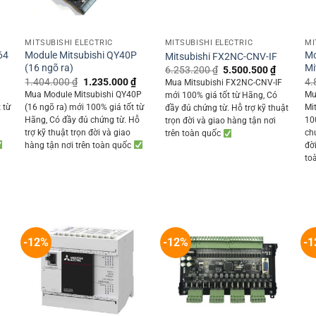
+
+
MITSUBISHI ELECTRIC
MITSUBISHI ELECTRIC
MI
64
Module Mitsubishi QY40P
Mo
Mitsubishi FX2NC-CNV-IF
(16 ngõ ra)
Mi
Original
Current
6.253.200
₫
5.500.500
₫
price
price
Current
Original
Current
1.404.000
₫
1.235.000
₫
4.
Mua Mitsubishi FX2NC-CNV-IF
was:
is:
rice
price
price
Mua Module Mitsubishi QY40P
Mu
mới 100% giá tốt từ Hãng, Có
6.253.200 ₫.
5.500.50
s:
was:
is:
 từ
(16 ngõ ra) mới 100% giá tốt từ
Mi
đầy đủ chứng từ. Hỗ trợ kỹ thuật
4.289.250 ₫.
1.404.000 ₫.
1.235.000 ₫.
ỗ
Hãng, Có đầy đủ chứng từ. Hỗ
10
trọn đời và giao hàng tận nơi
trợ kỹ thuật trọn đời và giao
ch
trên toàn quốc
hàng tận nơi trên toàn quốc
đờ
to
-12%
-12%
-1