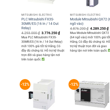
+
+
MITSUBISHI ELECTRIC
MITSUBISHI ELECTRIC
PLC Mitsubishi FX3S-
Module Mitsubishi QX72 (
30MR/ES (16 In / 14 Out
ngõ vào)
Relay)
Original
4.876.200
₫
4.289.250
₫
price
p
Original
Current
4.293.000
₫
3.776.250
₫
Mua Module Mitsubishi QX72
was:
i
price
price
Mua PLC Mitsubishi FX3S-
(64 ngõ vào) mới 100% giá tốt
4.876.200 ₫.
was:
is:
30MR/ES (16 In / 14 Out Relay)
Hãng, Có đầy đủ chứng từ. H
4.293.000 ₫.
3.776.250 ₫.
mới 100% giá tốt từ Hãng, Có
trợ kỹ thuật trọn đời và giao
đầy đủ chứng từ. Hỗ trợ kỹ thuật
hàng tận nơi trên toàn quốc
trọn đời và giao hàng tận nơi
trên toàn quốc
-12%
-12%