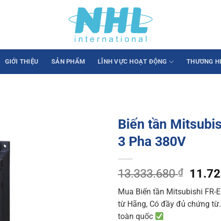
GIỚI THIỆU
SẢN PHẨM
LĨNH VỰC HOẠT ĐỘNG
THƯƠNG H
Biến tần Mitsubi
3 Pha 380V
Origin
13.333.680
₫
11.7
price
Mua Biến tần Mitsubishi FR-
was:
từ Hãng, Có đầy đủ chứng từ. 
13.33
toàn quốc