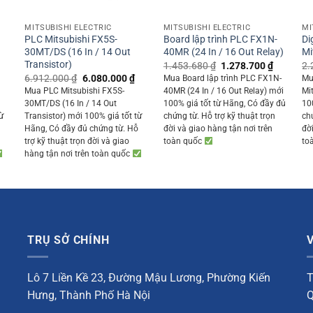
+
+
MITSUBISHI ELECTRIC
MITSUBISHI ELECTRIC
MI
PLC Mitsubishi FX5S-
Board lập trình PLC FX1N-
Di
30MT/DS (16 In / 14 Out
40MR (24 In / 16 Out Relay)
Mi
Transistor)
Original
Current
1.453.680
₫
1.278.700
₫
2.
price
price
Current
Original
Current
6.912.000
₫
6.080.000
₫
Mua Board lập trình PLC FX1N-
Mu
was:
is:
rice
price
price
Mua PLC Mitsubishi FX5S-
40MR (24 In / 16 Out Relay) mới
Mi
1.453.680 ₫.
1.278.70
s:
was:
is:
30MT/DS (16 In / 14 Out
100% giá tốt từ Hãng, Có đầy đủ
10
6.365.000 ₫.
6.912.000 ₫.
6.080.000 ₫.
ừ
Transistor) mới 100% giá tốt từ
chứng từ. Hỗ trợ kỹ thuật trọn
ch
ỗ
Hãng, Có đầy đủ chứng từ. Hỗ
đời và giao hàng tận nơi trên
đờ
trợ kỹ thuật trọn đời và giao
toàn quốc
to
hàng tận nơi trên toàn quốc
TRỤ SỞ CHÍNH
Lô 7 Liền Kề 23, Đường Mậu Lương, Phường Kiến
T
Hưng, Thành Phố Hà Nội
Q