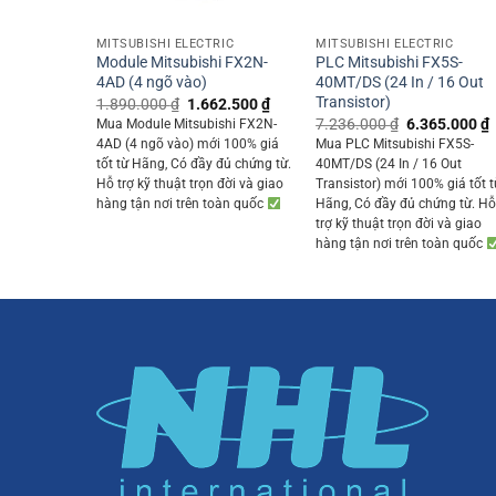
+
+
MITSUBISHI ELECTRIC
MITSUBISHI ELECTRIC
Module Mitsubishi FX2N-
PLC Mitsubishi FX5S-
4AD (4 ngõ vào)
40MT/DS (24 In / 16 Out
Transistor)
Original
Current
1.890.000
₫
1.662.500
₫
price
price
Original
7.236.000
₫
6.365.000
₫
Mua Module Mitsubishi FX2N-
was:
is:
price
p
4AD (4 ngõ vào) mới 100% giá
Mua PLC Mitsubishi FX5S-
1.890.000 ₫.
1.662.500 ₫.
was:
i
tốt từ Hãng, Có đầy đủ chứng từ.
40MT/DS (24 In / 16 Out
7.236.000 ₫.
Hỗ trợ kỹ thuật trọn đời và giao
Transistor) mới 100% giá tốt t
hàng tận nơi trên toàn quốc
Hãng, Có đầy đủ chứng từ. H
trợ kỹ thuật trọn đời và giao
hàng tận nơi trên toàn quốc