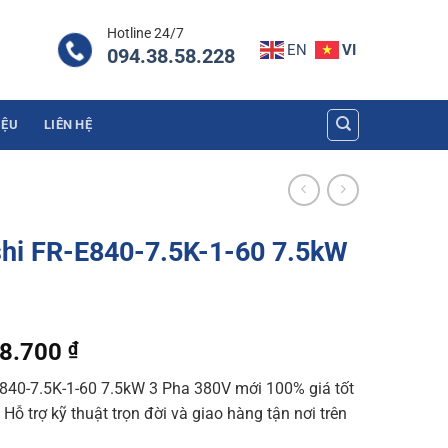
Hotline 24/7
EN
VI
094.38.58.228
IỆU
LIÊN HỆ
shi FR-E840-7.5K-1-60 7.5kW
al
Current
28.700
₫
price
E840-7.5K-1-60 7.5kW 3 Pha 380V mới 100% giá tốt
is:
Hỗ trợ kỹ thuật trọn đời và giao hàng tận nơi trên
3.680 ₫.
11.728.700 ₫.