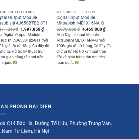
+
+
TSUBISHI ELECTRIC
MITSUBISHI ELECTRIC
gital Output Module
Digital Input Module
tsubishi AJ65SBTB2-8T1
Mitsubishi ME1X16NA-Q
Original
Current
Original
Current
271.240
₫
1.997.850
₫
5.076.000
₫
4.465.000
₫
price
price
price
price
a Digital Output Module
Mua Digital Input Module
was:
is:
was:
is:
tsubishi AJ65SBTB2-8T1 mới
Mitsubishi ME1X16NA-Q mới
0 ₫.
2.271.240 ₫.
1.997.850 ₫.
5.076.000 ₫.
4.465.000 ₫.
0% giá tốt từ Hãng, Có đầy đủ
100% giá tốt từ Hãng, Có đầy đủ
ứng từ. Hỗ trợ kỹ thuật trọn
chứng từ. Hỗ trợ kỹ thuật trọn
i và giao hàng tận nơi trên
đời và giao hàng tận nơi trên
àn quốc
toàn quốc
VĂN PHÒNG ĐẠI DIỆN
oà C14 Bắc Hà, Đường Tố Hữu, Phường Trung Văn,
.Nam Từ Liêm, Hà Nội