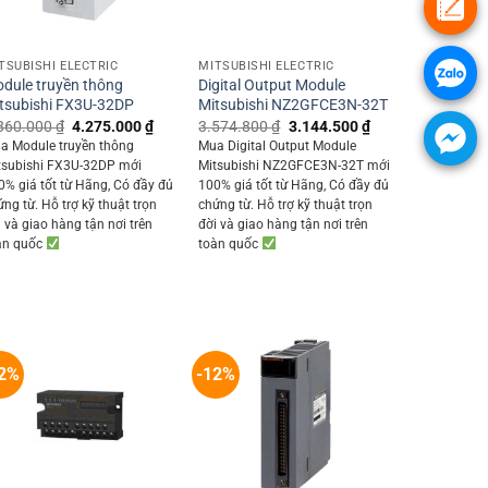
+
+
TSUBISHI ELECTRIC
MITSUBISHI ELECTRIC
dule truyền thông
Digital Output Module
tsubishi FX3U-32DP
Mitsubishi NZ2GFCE3N-32T
Original
Current
Original
Current
860.000
₫
4.275.000
₫
3.574.800
₫
3.144.500
₫
price
price
price
price
a Module truyền thông
Mua Digital Output Module
0 ₫.
was:
is:
was:
is:
tsubishi FX3U-32DP mới
Mitsubishi NZ2GFCE3N-32T mới
4.860.000 ₫.
4.275.000 ₫.
3.574.800 ₫.
3.144.500 ₫.
0% giá tốt từ Hãng, Có đầy đủ
100% giá tốt từ Hãng, Có đầy đủ
ứng từ. Hỗ trợ kỹ thuật trọn
chứng từ. Hỗ trợ kỹ thuật trọn
i và giao hàng tận nơi trên
đời và giao hàng tận nơi trên
àn quốc
toàn quốc
2%
-12%