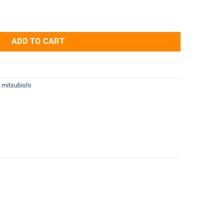
K-1-60 7.5kW 3 Pha 380V quantity
ADD TO CART
,
mitsubishi