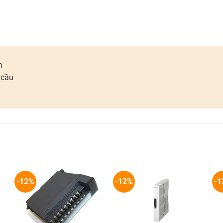
n
 cầu
-12%
-12%
-1