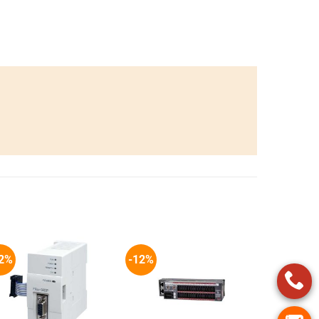
2%
-12%