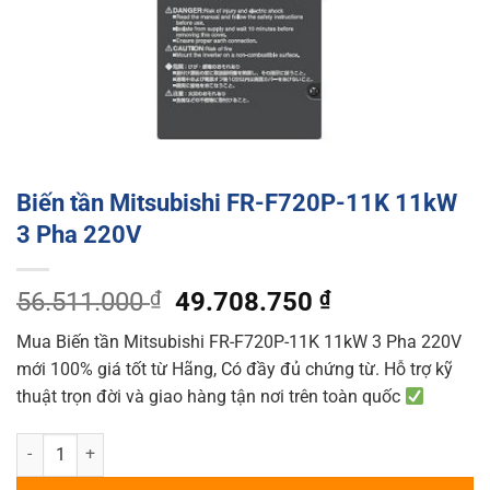
Biến tần Mitsubishi FR-F720P-11K 11kW
3 Pha 220V
Original
Current
56.511.000
₫
49.708.750
₫
price
price
Mua Biến tần Mitsubishi FR-F720P-11K 11kW 3 Pha 220V
was:
is:
mới 100% giá tốt từ Hãng, Có đầy đủ chứng từ. Hỗ trợ kỹ
56.511.000 ₫.
49.708.750 ₫
thuật trọn đời và giao hàng tận nơi trên toàn quốc
Biến tần Mitsubishi FR-F720P-11K 11kW 3 Pha 220V quantity