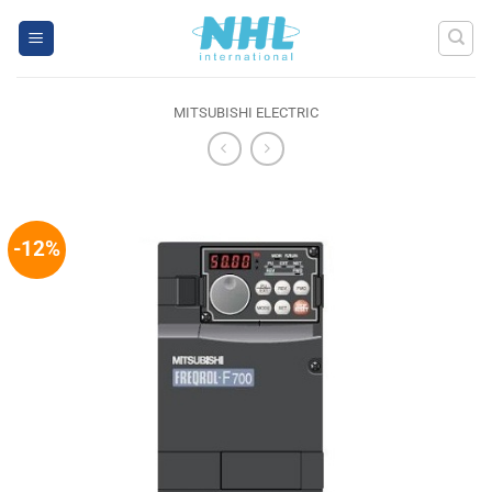
Skip
to
content
MITSUBISHI ELECTRIC
-12%