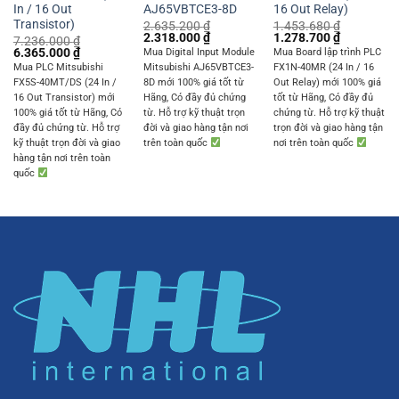
In / 16 Out
AJ65VBTCE3-8D
16 Out Relay)
Transistor)
2.635.200
₫
1.453.680
₫
Original
Current
Original
Current
2.318.000
₫
1.278.700
₫
7.236.000
₫
price
price
price
price
Original
Current
6.365.000
₫
Mua Digital Input Module
Mua Board lập trình PLC
was:
is:
was:
is:
price
price
Mua PLC Mitsubishi
Mitsubishi AJ65VBTCE3-
FX1N-40MR (24 In / 16
2.635.200 ₫.
2.318.000 ₫.
1.453.680 ₫.
1.278.700 
was:
is:
FX5S-40MT/DS (24 In /
8D mới 100% giá tốt từ
Out Relay) mới 100% giá
7.236.000 ₫.
6.365.000 ₫.
16 Out Transistor) mới
Hãng, Có đầy đủ chứng
tốt từ Hãng, Có đầy đủ
100% giá tốt từ Hãng, Có
từ. Hỗ trợ kỹ thuật trọn
chứng từ. Hỗ trợ kỹ thuật
đầy đủ chứng từ. Hỗ trợ
đời và giao hàng tận nơi
trọn đời và giao hàng tận
kỹ thuật trọn đời và giao
trên toàn quốc
nơi trên toàn quốc
hàng tận nơi trên toàn
quốc