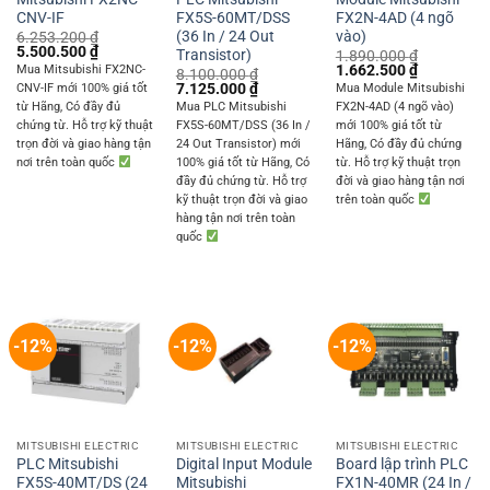
CNV-IF
FX5S-60MT/DSS
FX2N-4AD (4 ngõ
(36 In / 24 Out
vào)
6.253.200
₫
Original
Current
5.500.500
₫
Transistor)
1.890.000
₫
price
price
Original
Current
1.662.500
₫
Mua Mitsubishi FX2NC-
8.100.000
₫
was:
is:
price
price
Original
Current
7.125.000
₫
CNV-IF mới 100% giá tốt
Mua Module Mitsubishi
6.253.200 ₫.
5.500.500 ₫.
was:
is:
price
price
từ Hãng, Có đầy đủ
Mua PLC Mitsubishi
FX2N-4AD (4 ngõ vào)
1.890.000 ₫.
1.662.500 
was:
is:
chứng từ. Hỗ trợ kỹ thuật
FX5S-60MT/DSS (36 In /
mới 100% giá tốt từ
8.100.000 ₫.
7.125.000 ₫.
trọn đời và giao hàng tận
24 Out Transistor) mới
Hãng, Có đầy đủ chứng
nơi trên toàn quốc
100% giá tốt từ Hãng, Có
từ. Hỗ trợ kỹ thuật trọn
đầy đủ chứng từ. Hỗ trợ
đời và giao hàng tận nơi
kỹ thuật trọn đời và giao
trên toàn quốc
hàng tận nơi trên toàn
quốc
-12%
-12%
-12%
MITSUBISHI ELECTRIC
MITSUBISHI ELECTRIC
MITSUBISHI ELECTRIC
PLC Mitsubishi
Digital Input Module
Board lập trình PLC
FX5S-40MT/DS (24
Mitsubishi
FX1N-40MR (24 In /