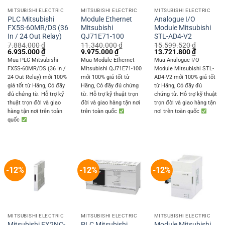
MITSUBISHI ELECTRIC
MITSUBISHI ELECTRIC
MITSUBISHI ELECTRIC
PLC Mitsubishi
Module Ethernet
Analogue I/O
FX5S-60MR/DS (36
Mitsubishi
Module Mitsubishi
In / 24 Out Relay)
QJ71E71-100
STL-AD4-V2
7.884.000
₫
11.340.000
₫
15.599.520
₫
Original
Current
Original
Current
Original
Current
6.935.000
₫
9.975.000
₫
13.721.800
₫
price
price
price
price
price
price
Mua PLC Mitsubishi
Mua Module Ethernet
Mua Analogue I/O
was:
is:
was:
is:
was:
is:
FX5S-60MR/DS (36 In /
Mitsubishi QJ71E71-100
Module Mitsubishi STL-
7.884.000 ₫.
6.935.000 ₫.
11.340.000 ₫.
9.975.000 ₫.
15.599.520 ₫.
13.721.8
24 Out Relay) mới 100%
mới 100% giá tốt từ
AD4-V2 mới 100% giá tốt
giá tốt từ Hãng, Có đầy
Hãng, Có đầy đủ chứng
từ Hãng, Có đầy đủ
đủ chứng từ. Hỗ trợ kỹ
từ. Hỗ trợ kỹ thuật trọn
chứng từ. Hỗ trợ kỹ thuật
thuật trọn đời và giao
đời và giao hàng tận nơi
trọn đời và giao hàng tận
hàng tận nơi trên toàn
trên toàn quốc
nơi trên toàn quốc
quốc
-12%
-12%
-12%
MITSUBISHI ELECTRIC
MITSUBISHI ELECTRIC
MITSUBISHI ELECTRIC
Mitsubishi FX2NC-
PLC Mitsubishi
Module Mitsubishi