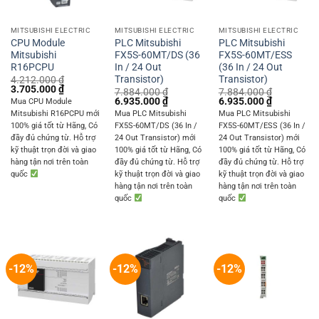
MITSUBISHI ELECTRIC
MITSUBISHI ELECTRIC
MITSUBISHI ELECTRIC
CPU Module
PLC Mitsubishi
PLC Mitsubishi
Mitsubishi
FX5S-60MT/DS (36
FX5S-60MT/ESS
R16PCPU
In / 24 Out
(36 In / 24 Out
Transistor)
Transistor)
4.212.000
₫
Original
Current
3.705.000
₫
7.884.000
₫
7.884.000
₫
price
price
Original
Current
Original
Current
6.935.000
₫
6.935.000
₫
Mua CPU Module
was:
is:
price
price
price
price
Mitsubishi R16PCPU mới
Mua PLC Mitsubishi
Mua PLC Mitsubishi
4.212.000 ₫.
3.705.000 ₫.
was:
is:
was:
is:
100% giá tốt từ Hãng, Có
FX5S-60MT/DS (36 In /
FX5S-60MT/ESS (36 In /
7.884.000 ₫.
6.935.000 ₫.
7.884.000 ₫.
6.935.000 
đầy đủ chứng từ. Hỗ trợ
24 Out Transistor) mới
24 Out Transistor) mới
kỹ thuật trọn đời và giao
100% giá tốt từ Hãng, Có
100% giá tốt từ Hãng, Có
hàng tận nơi trên toàn
đầy đủ chứng từ. Hỗ trợ
đầy đủ chứng từ. Hỗ trợ
quốc
kỹ thuật trọn đời và giao
kỹ thuật trọn đời và giao
hàng tận nơi trên toàn
hàng tận nơi trên toàn
quốc
quốc
-12%
-12%
-12%