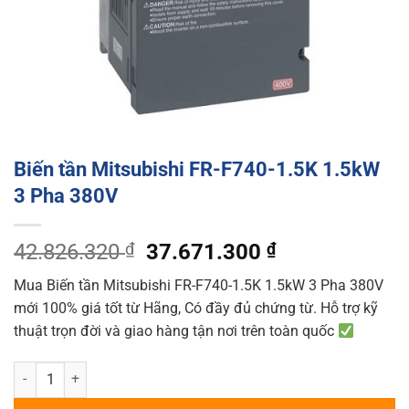
Biến tần Mitsubishi FR-F740-1.5K 1.5kW
3 Pha 380V
Original
Current
42.826.320
₫
37.671.300
₫
price
price
Mua Biến tần Mitsubishi FR-F740-1.5K 1.5kW 3 Pha 380V
was:
is:
mới 100% giá tốt từ Hãng, Có đầy đủ chứng từ. Hỗ trợ kỹ
42.826.320 ₫.
37.671.300 ₫
thuật trọn đời và giao hàng tận nơi trên toàn quốc
Biến tần Mitsubishi FR-F740-1.5K 1.5kW 3 Pha 380V quantity