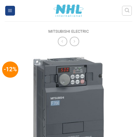
Skip
to
content
MITSUBISHI ELECTRIC
-12%