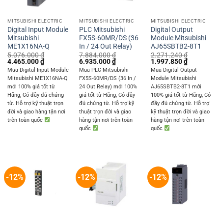
MITSUBISHI ELECTRIC
MITSUBISHI ELECTRIC
MITSUBISHI ELECTRIC
Digital Input Module
PLC Mitsubishi
Digital Output
Mitsubishi
FX5S-60MR/DS (36
Module Mitsubishi
ME1X16NA-Q
In / 24 Out Relay)
AJ65SBTB2-8T1
5.076.000
₫
7.884.000
₫
2.271.240
₫
Original
Current
Original
Current
Original
Current
4.465.000
₫
6.935.000
₫
1.997.850
₫
price
price
price
price
price
price
Mua Digital Input Module
Mua PLC Mitsubishi
Mua Digital Output
was:
is:
was:
is:
was:
is:
Mitsubishi ME1X16NA-Q
FX5S-60MR/DS (36 In /
Module Mitsubishi
5.076.000 ₫.
4.465.000 ₫.
7.884.000 ₫.
6.935.000 ₫.
2.271.240 ₫.
1.997.850 
mới 100% giá tốt từ
24 Out Relay) mới 100%
AJ65SBTB2-8T1 mới
Hãng, Có đầy đủ chứng
giá tốt từ Hãng, Có đầy
100% giá tốt từ Hãng, Có
từ. Hỗ trợ kỹ thuật trọn
đủ chứng từ. Hỗ trợ kỹ
đầy đủ chứng từ. Hỗ trợ
đời và giao hàng tận nơi
thuật trọn đời và giao
kỹ thuật trọn đời và giao
trên toàn quốc
hàng tận nơi trên toàn
hàng tận nơi trên toàn
quốc
quốc
-12%
-12%
-12%