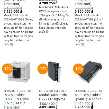
4.876.200
₫
Original
Current
4.289.250
₫
Transistor)
Transistor)
price
price
Mua Module Mitsubishi
8.100.000
₫
7.236.000
₫
was:
is:
Original
Current
Original
Current
7.125.000
₫
6.365.000
₫
QX72 (64 ngõ vào) mới
4.876.200 ₫.
4.289.250 ₫.
price
price
price
price
Mua PLC Mitsubishi
100% giá tốt từ Hãng, Có
Mua PLC Mitsubishi
was:
is:
was:
is:
FX5S-60MT/DSS (36 In /
đầy đủ chứng từ. Hỗ trợ
FX5S-40MT/DS (24 In /
8.100.000 ₫.
7.125.000 ₫.
7.236.000 ₫.
6.365.000 
24 Out Transistor) mới
kỹ thuật trọn đời và giao
16 Out Transistor) mới
100% giá tốt từ Hãng, Có
hàng tận nơi trên toàn
100% giá tốt từ Hãng, Có
đầy đủ chứng từ. Hỗ trợ
quốc
đầy đủ chứng từ. Hỗ trợ
kỹ thuật trọn đời và giao
kỹ thuật trọn đời và giao
hàng tận nơi trên toàn
hàng tận nơi trên toàn
quốc
quốc
-12%
-12%
-12%
MITSUBISHI ELECTRIC
MITSUBISHI ELECTRIC
MITSUBISHI ELECTRIC
PLC Mitsubishi
Module Mitsubishi
Module Mitsubishi
FX5S-30MT/DSS
QY22 (16 ngõ ra)
QY40P (16 ngõ ra)
(16 In / 14 Out
4.082.400
₫
1.404.000
₫
Original
Current
Original
Current
3.591.000
₫
1.235.000
₫
Transistor)