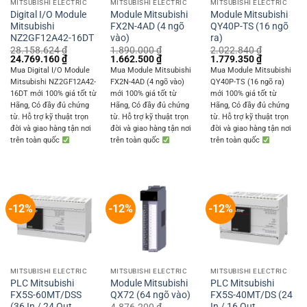
MITSUBISHI ELECTRIC
MITSUBISHI ELECTRIC
MITSUBISHI ELECTRIC
Digital I/O Module
Module Mitsubishi
Module Mitsubishi
Mitsubishi
FX2N-4AD (4 ngõ
QY40P-TS (16 ngõ
NZ2GF12A42-16DT
vào)
ra)
28.158.624
₫
1.890.000
₫
2.022.840
₫
Original
Current
Original
Current
Original
Current
24.769.160
₫
1.662.500
₫
1.779.350
₫
price
price
price
price
price
price
Mua Digital I/O Module
Mua Module Mitsubishi
Mua Module Mitsubishi
was:
is:
was:
is:
was:
is:
Mitsubishi NZ2GF12A42-
FX2N-4AD (4 ngõ vào)
QY40P-TS (16 ngõ ra)
28.158.624 ₫.
24.769.160 ₫.
1.890.000 ₫.
1.662.500 ₫.
2.022.840 ₫.
1.779.350 
16DT mới 100% giá tốt từ
mới 100% giá tốt từ
mới 100% giá tốt từ
Hãng, Có đầy đủ chứng
Hãng, Có đầy đủ chứng
Hãng, Có đầy đủ chứng
từ. Hỗ trợ kỹ thuật trọn
từ. Hỗ trợ kỹ thuật trọn
từ. Hỗ trợ kỹ thuật trọn
đời và giao hàng tận nơi
đời và giao hàng tận nơi
đời và giao hàng tận nơi
trên toàn quốc
trên toàn quốc
trên toàn quốc
-12%
-12%
-12%
MITSUBISHI ELECTRIC
MITSUBISHI ELECTRIC
MITSUBISHI ELECTRIC
PLC Mitsubishi
Module Mitsubishi
PLC Mitsubishi
FX5S-60MT/DSS
QX72 (64 ngõ vào)
FX5S-40MT/DS (24
(36 In / 24 Out
In / 16 Out