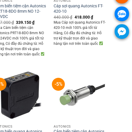
TONICS
AUTONICS
m biến tiệm cận Autonics
Cáp sợi quang Autonics FT-
T18-8DO 8mm NO 12-
420-10
4VDC
Original
Current
440.000
₫
418.000
₫
price
price
Original
Current
7.000
₫
339.150
₫
Mua Cáp sợi quang Autonics FT-
was:
is:
price
price
a Cảm biến tiệm cận
420-10 mới 100% giá tốt từ
440.000 ₫.
418.000 ₫.
was:
is:
tonics PRT18-8DO 8mm NO
Hãng, Có đầy đủ chứng từ. Hỗ
357.000 ₫.
339.150 ₫.
-24VDC mới 100% giá tốt từ
trợ kỹ thuật trọn đời và giao
ng, Có đầy đủ chứng từ. Hỗ
hàng tận nơi trên toàn quốc
 kỹ thuật trọn đời và giao
ng tận nơi trên toàn quốc
5%
-5%
+
+
TONICS
AUTONICS
m biến quang Autonics
Cảm biến tiệm cận Autonics