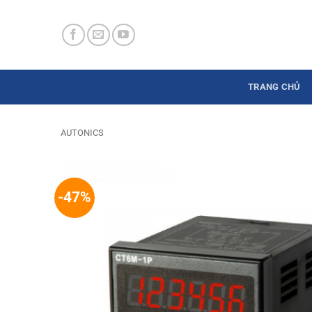
Skip
to
content
TRANG CHỦ
AUTONICS
-47%