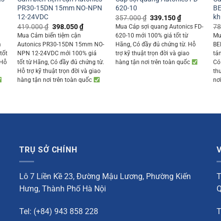
PR30-15DN 15mm NO-NPN
620-10
BE
12-24VDC
kh
Original
Current
357.000
₫
339.150
₫
price
price
ent
Original
Current
419.000
₫
398.050
₫
78
Mua Cáp sợi quang Autonics FD-
was:
is:
price
price
Mua Cảm biến tiệm cận
620-10 mới 100% giá tốt từ
Mu
357.000 ₫.
339.150 ₫.
was:
is:
m
Autonics PR30-15DN 15mm NO-
Hãng, Có đầy đủ chứng từ. Hỗ
BE
050 ₫.
419.000 ₫.
398.050 ₫.
tốt
NPN 12-24VDC mới 100% giá
trợ kỹ thuật trọn đời và giao
tá
 Hỗ
tốt từ Hãng, Có đầy đủ chứng từ.
hàng tận nơi trên toàn quốc
Có
Hỗ trợ kỹ thuật trọn đời và giao
th
hàng tận nơi trên toàn quốc
nơ
TRỤ SỞ CHÍNH
Lô 7 Liền Kề 23, Đường Mậu Lương, Phường Kiến
T
Hưng, Thành Phố Hà Nội
Q
Tel: (+84) 943 858 228
T