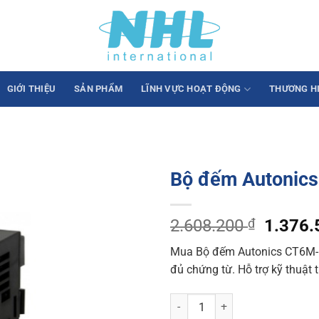
GIỚI THIỆU
SẢN PHẨM
LĨNH VỰC HOẠT ĐỘNG
THƯƠNG H
Bộ đếm Autonic
Origina
2.608.200
₫
1.376
price
Mua Bộ đếm Autonics CT6M-1
was:
đủ chứng từ. Hỗ trợ kỹ thuật 
2.608.
Bộ đếm Autonics CT6M-1P4 72x