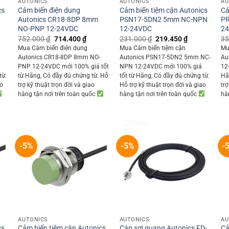
AUTONICS
AUTONICS
AU
cs
Cảm biến điện dung
Cảm biến tiệm cận Autonics
Cả
Autonics CR18-8DP 8mm
PSN17-5DN2 5mm NC-NPN
PR
NO-PNP 12-24VDC
12-24VDC
2
ent
Original
Current
Original
Current
752.000
₫
714.400
₫
231.000
₫
219.450
₫
35
price
price
price
price
Mua Cảm biến điện dung
Mua Cảm biến tiệm cận
Mu
was:
is:
was:
is:
Autonics CR18-8DP 8mm NO-
Autonics PSN17-5DN2 5mm NC-
Au
400 ₫.
752.000 ₫.
714.400 ₫.
231.000 ₫.
219.450 ₫.
PNP 12-24VDC mới 100% giá tốt
NPN 12-24VDC mới 100% giá
12
từ.
từ Hãng, Có đầy đủ chứng từ. Hỗ
tốt từ Hãng, Có đầy đủ chứng từ.
Hã
ao
trợ kỹ thuật trọn đời và giao
Hỗ trợ kỹ thuật trọn đời và giao
trợ
hàng tận nơi trên toàn quốc
hàng tận nơi trên toàn quốc
hà
-5%
-5%
-
+
+
AUTONICS
AUTONICS
AU
cs
Cảm biến tiệm cận Autonics
Cáp sợi quang Autonics FD-
Cả