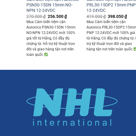
PSN30-15DN 15mm NO-
PRL30-15DP2 15mm PNP
NPN 12-24VDC
12-24VDC
Original
Current
Original
Curr
270.000
₫
256.500
₫
419.000
₫
398.050
₫
price
price
price
price
Mua Cảm biến tiệm cận
Mua Cảm biến tiệm cận
was:
is:
was:
is:
Autonics PSN30-15DN 15mm
Autonics PRL30-15DP2 15m
270.000 ₫.
256.500 ₫.
419.000 ₫.
398.
NO-NPN 12-24VDC mới 100%
PNP 12-24VDC mới 100% giá 
giá tốt từ Hãng, Có đầy đủ
từ Hãng, Có đầy đủ chứng từ.
chứng từ. Hỗ trợ kỹ thuật trọn
trợ kỹ thuật trọn đời và giao
đời và giao hàng tận nơi trên
hàng tận nơi trên toàn quốc
toàn quốc