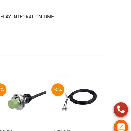
 DELAY, INTEGRATION TIME
5%
-5%
+
+