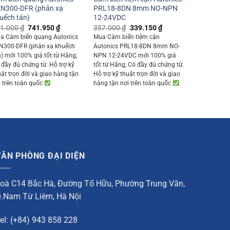
N300-DFR (phản xạ
PRL18-8DN 8mm NO-NPN
uếch tán)
12-24VDC
Original
Current
Original
Current
1.000
₫
741.950
₫
357.000
₫
339.150
₫
price
price
price
price
a Cảm biến quang Autonics
Mua Cảm biến tiệm cận
was:
is:
was:
is:
N300-DFR (phản xạ khuếch
Autonics PRL18-8DN 8mm NO-
781.000 ₫.
741.950 ₫.
357.000 ₫.
339.150 ₫.
n) mới 100% giá tốt từ Hãng,
NPN 12-24VDC mới 100% giá
 đầy đủ chứng từ. Hỗ trợ kỹ
tốt từ Hãng, Có đầy đủ chứng từ.
uật trọn đời và giao hàng tận
Hỗ trợ kỹ thuật trọn đời và giao
i trên toàn quốc
hàng tận nơi trên toàn quốc
VĂN PHÒNG ĐẠI DIỆN
oà C14 Bắc Hà, Đường Tố Hữu, Phường Trung Văn,
.Nam Từ Liêm, Hà Nội
el: (+84) 943 858 228