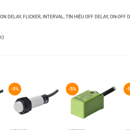
 ON DELAY, FLICKER, INTERVAL, TÍN HIỆU OFF DELAY, ON-OFF
c)
-5%
-5%
-
+
+