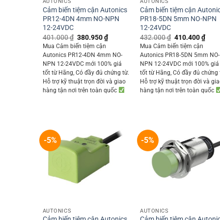
AUTONICS
AUTONICS
Cảm biến tiệm cận Autonics
Cảm biến tiệm cận Autoni
PR12-4DN 4mm NO-NPN
PR18-5DN 5mm NO-NPN
12-24VDC
12-24VDC
Original
Current
Original
Curr
401.000
₫
380.950
₫
432.000
₫
410.400
₫
price
price
price
price
Mua Cảm biến tiệm cận
Mua Cảm biến tiệm cận
was:
is:
was:
is:
Autonics PR12-4DN 4mm NO-
Autonics PR18-5DN 5mm NO-
401.000 ₫.
380.950 ₫.
432.000 ₫.
410.
NPN 12-24VDC mới 100% giá
NPN 12-24VDC mới 100% giá
tốt từ Hãng, Có đầy đủ chứng từ.
tốt từ Hãng, Có đầy đủ chứng 
Hỗ trợ kỹ thuật trọn đời và giao
Hỗ trợ kỹ thuật trọn đời và gi
hàng tận nơi trên toàn quốc
hàng tận nơi trên toàn quốc
-5%
-5%
+
+
AUTONICS
AUTONICS
Cảm biến tiệm cận Autonics
Cảm biến tiệm cận Autoni