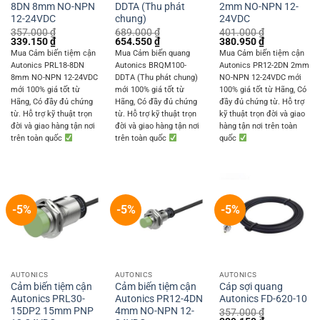
8DN 8mm NO-NPN
DDTA (Thu phát
2mm NO-NPN 12-
12-24VDC
chung)
24VDC
357.000
₫
689.000
₫
401.000
₫
Original
Current
Original
Current
Original
Current
339.150
₫
654.550
₫
380.950
₫
price
price
price
price
price
price
Mua Cảm biến tiệm cận
Mua Cảm biến quang
Mua Cảm biến tiệm cận
was:
is:
was:
is:
was:
is:
Autonics PRL18-8DN
Autonics BRQM100-
Autonics PR12-2DN 2mm
357.000 ₫.
339.150 ₫.
689.000 ₫.
654.550 ₫.
401.000 ₫.
380.950 ₫.
8mm NO-NPN 12-24VDC
DDTA (Thu phát chung)
NO-NPN 12-24VDC mới
mới 100% giá tốt từ
mới 100% giá tốt từ
100% giá tốt từ Hãng, Có
Hãng, Có đầy đủ chứng
Hãng, Có đầy đủ chứng
đầy đủ chứng từ. Hỗ trợ
từ. Hỗ trợ kỹ thuật trọn
từ. Hỗ trợ kỹ thuật trọn
kỹ thuật trọn đời và giao
đời và giao hàng tận nơi
đời và giao hàng tận nơi
hàng tận nơi trên toàn
trên toàn quốc
trên toàn quốc
quốc
-5%
-5%
-5%
AUTONICS
AUTONICS
AUTONICS
Cảm biến tiệm cận
Cảm biến tiệm cận
Cáp sợi quang
Autonics PRL30-
Autonics PR12-4DN
Autonics FD-620-10
15DP2 15mm PNP
4mm NO-NPN 12-
357.000
₫