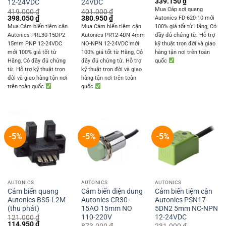
Original
Current
339.150
₫
12-24VDC
24VDC
price
price
Mua Cáp sợi quang
419.000
₫
401.000
₫
was:
is:
Original
Current
Original
Current
398.050
₫
380.950
₫
Autonics FD-620-10 mới
357.000 ₫.
339.150 ₫.
price
price
price
price
Mua Cảm biến tiệm cận
Mua Cảm biến tiệm cận
100% giá tốt từ Hãng, Có
was:
is:
was:
is:
Autonics PRL30-15DP2
Autonics PR12-4DN 4mm
đầy đủ chứng từ. Hỗ trợ
419.000 ₫.
398.050 ₫.
401.000 ₫.
380.950 ₫.
15mm PNP 12-24VDC
NO-NPN 12-24VDC mới
kỹ thuật trọn đời và giao
mới 100% giá tốt từ
100% giá tốt từ Hãng, Có
hàng tận nơi trên toàn
Hãng, Có đầy đủ chứng
đầy đủ chứng từ. Hỗ trợ
quốc
từ. Hỗ trợ kỹ thuật trọn
kỹ thuật trọn đời và giao
đời và giao hàng tận nơi
hàng tận nơi trên toàn
trên toàn quốc
quốc
-5%
-5%
-5%
AUTONICS
AUTONICS
AUTONICS
Cảm biến quang
Cảm biến điện dung
Cảm biến tiệm cận
Autonics BS5-L2M
Autonics CR30-
Autonics PSN17-
(thu phát)
15AO 15mm NO
5DN2 5mm NC-NPN
110-220V
12-24VDC
121.000
₫
Original
Current
114.950
₫