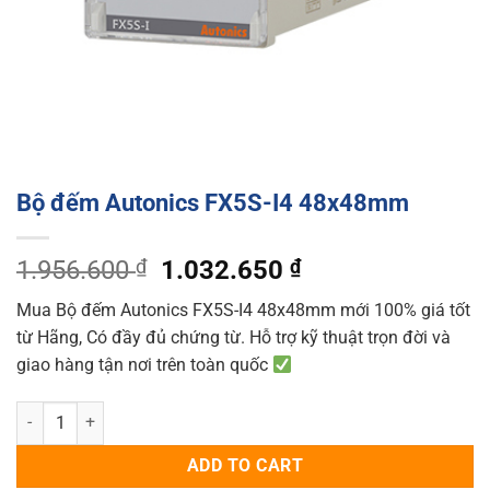
Bộ đếm Autonics FX5S-I4 48x48mm
Original
Current
1.956.600
₫
1.032.650
₫
price
price
Mua Bộ đếm Autonics FX5S-I4 48x48mm mới 100% giá tốt
was:
is:
từ Hãng, Có đầy đủ chứng từ. Hỗ trợ kỹ thuật trọn đời và
1.956.600 ₫.
1.032.650 ₫.
giao hàng tận nơi trên toàn quốc
Bộ đếm Autonics FX5S-I4 48x48mm quantity
ADD TO CART