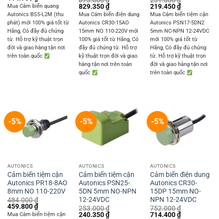
873.000
₫
231.000
₫
price
price
Original
Current
Original
Current
829.350
₫
219.450
₫
Mua Cảm biến quang
was:
is:
price
price
price
price
Autonics BS5-L2M (thu
Mua Cảm biến điện dung
Mua Cảm biến tiệm cận
121.000 ₫.
114.950 ₫.
was:
is:
was:
is:
phát) mới 100% giá tốt từ
Autonics CR30-15AO
Autonics PSN17-5DN2
873.000 ₫.
829.350 ₫.
231.000 ₫.
219.450 ₫.
Hãng, Có đầy đủ chứng
15mm NO 110-220V mới
5mm NC-NPN 12-24VDC
từ. Hỗ trợ kỹ thuật trọn
100% giá tốt từ Hãng, Có
mới 100% giá tốt từ
đời và giao hàng tận nơi
đầy đủ chứng từ. Hỗ trợ
Hãng, Có đầy đủ chứng
trên toàn quốc
kỹ thuật trọn đời và giao
từ. Hỗ trợ kỹ thuật trọn
hàng tận nơi trên toàn
đời và giao hàng tận nơi
quốc
trên toàn quốc
-5%
-5%
-5%
AUTONICS
AUTONICS
AUTONICS
Cảm biến tiệm cận
Cảm biến tiệm cận
Cảm biến điện dung
Autonics PR18-8AO
Autonics PSN25-
Autonics CR30-
8mm NO 110-220V
5DN 5mm NO-NPN
15DP 15mm NO-
12-24VDC
NPN 12-24VDC
484.000
₫
Original
Current
459.800
₫
253.000
₫
752.000
₫
price
price
Original
Current
Original
Current
240.350
₫
714.400
₫
Mua Cảm biến tiệm cận
was:
is: