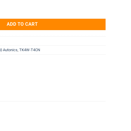
cs TK4W-T4CN 96x48mm quantity
ADD TO CART
độ Autonics
,
TK4W-T4CN