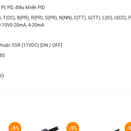
 PI, PD, điều khiển PID
, T(CC), B(PR), R(PR), S(PR), N(NN), C(TT), G(TT), L(IC), U(CC)
 0-10V0-20mA, 4-20mA
) hoặc SSR (11VDC) [ON / OFF]
485
c)
-5%
-5%
-