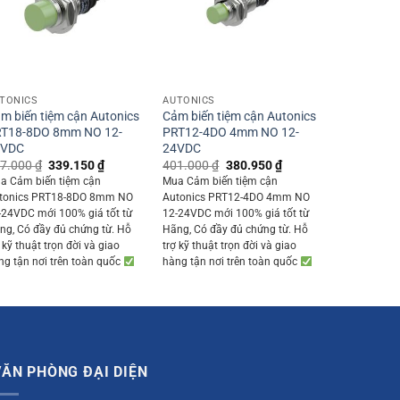
+
+
TONICS
AUTONICS
m biến tiệm cận Autonics
Cảm biến tiệm cận Autonics
T18-8DO 8mm NO 12-
PRT12-4DO 4mm NO 12-
4VDC
24VDC
Original
Current
Original
Current
7.000
₫
339.150
₫
401.000
₫
380.950
₫
price
price
price
price
a Cảm biến tiệm cận
Mua Cảm biến tiệm cận
was:
is:
was:
is:
tonics PRT18-8DO 8mm NO
Autonics PRT12-4DO 4mm NO
357.000 ₫.
339.150 ₫.
401.000 ₫.
380.950 ₫.
-24VDC mới 100% giá tốt từ
12-24VDC mới 100% giá tốt từ
ng, Có đầy đủ chứng từ. Hỗ
Hãng, Có đầy đủ chứng từ. Hỗ
 kỹ thuật trọn đời và giao
trợ kỹ thuật trọn đời và giao
ng tận nơi trên toàn quốc
hàng tận nơi trên toàn quốc
VĂN PHÒNG ĐẠI DIỆN