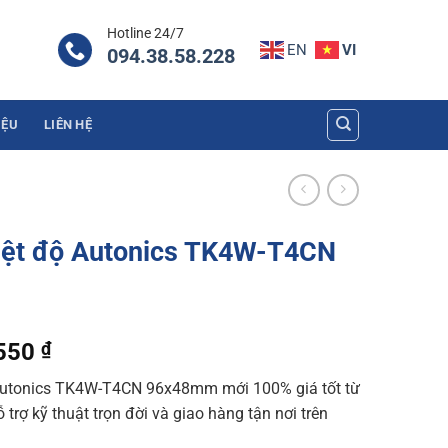
Hotline 24/7
EN
VI
094.38.58.228
IỆU
LIÊN HỆ
hiệt độ Autonics TK4W-T4CN
l
Current
.550
₫
price
 Autonics TK4W-T4CN 96x48mm mới 100% giá tốt từ
is:
trợ kỹ thuật trọn đời và giao hàng tận nơi trên
200 ₫.
1.452.550 ₫.