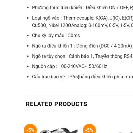
Phương thức điều khiển : Điều khiển ON / OFF, P,
Loại ngõ vào : Thermocouple: K(CA), J(IC), E(CR)
Cu50Ω, Nikel 120ΩAnalog: 0-100mV, 0-5V, 1-5V,
Chu kỳ lấy mẫu : 50ms
Ngõ ra điều khiển 1 : Dòng điện (DC0 / 4-20mA
Ngõ ra tùy chọn : Cảnh báo 1, Truyền thông RS
Nguồn cấp : 100-240VAC~ 50/60Hz
Cấu trúc bảo vệ : IP65(bảng điều khiển phía trướ
RELATED PRODUCTS
-5%
-5%