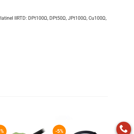
, Platinel IIRTD: DPt100Ω, DPt50Ω, JPt100Ω, Cu100Ω,
5%
-5%