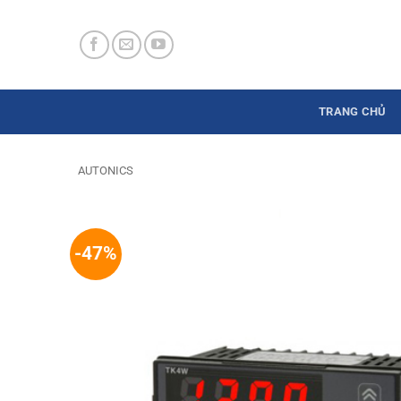
Skip
to
content
TRANG CHỦ
AUTONICS
-47%