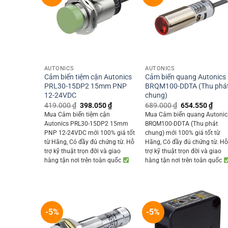
+
+
AUTONICS
AUTONICS
Cảm biến tiệm cận Autonics
Cảm biến quang Autonics
PRL30-15DP2 15mm PNP
BRQM100-DDTA (Thu phá
12-24VDC
chung)
Original
Current
Original
Curr
419.000
₫
398.050
₫
689.000
₫
654.550
₫
price
price
price
price
Mua Cảm biến tiệm cận
Mua Cảm biến quang Autonic
was:
is:
was:
is:
Autonics PRL30-15DP2 15mm
BRQM100-DDTA (Thu phát
419.000 ₫.
398.050 ₫.
689.000 ₫.
654.
PNP 12-24VDC mới 100% giá tốt
chung) mới 100% giá tốt từ
từ Hãng, Có đầy đủ chứng từ. Hỗ
Hãng, Có đầy đủ chứng từ. H
trợ kỹ thuật trọn đời và giao
trợ kỹ thuật trọn đời và giao
hàng tận nơi trên toàn quốc
hàng tận nơi trên toàn quốc
-5%
-5%