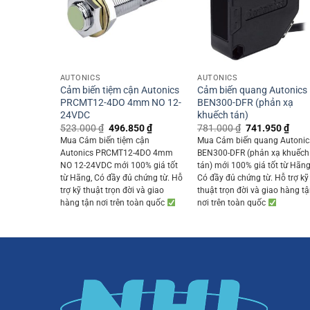
+
+
AUTONICS
AUTONICS
Cảm biến tiệm cận Autonics
Cảm biến quang Autonics
PRCMT12-4DO 4mm NO 12-
BEN300-DFR (phản xạ
24VDC
khuếch tán)
Original
Current
Original
Curr
523.000
₫
496.850
₫
781.000
₫
741.950
₫
price
price
price
price
Mua Cảm biến tiệm cận
Mua Cảm biến quang Autonic
was:
is:
was:
is:
Autonics PRCMT12-4DO 4mm
BEN300-DFR (phản xạ khuếch
523.000 ₫.
496.850 ₫.
781.000 ₫.
741.
NO 12-24VDC mới 100% giá tốt
tán) mới 100% giá tốt từ Hãng
từ Hãng, Có đầy đủ chứng từ. Hỗ
Có đầy đủ chứng từ. Hỗ trợ kỹ
trợ kỹ thuật trọn đời và giao
thuật trọn đời và giao hàng t
hàng tận nơi trên toàn quốc
nơi trên toàn quốc