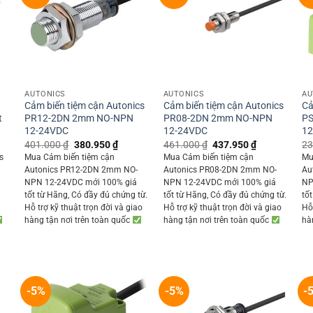
+
+
AUTONICS
AUTONICS
AU
Cảm biến tiệm cận Autonics
Cảm biến tiệm cận Autonics
Cả
t
PR12-2DN 2mm NO-NPN
PR08-2DN 2mm NO-NPN
P
12-24VDC
12-24VDC
12
ent
Original
Current
Original
Current
401.000
₫
380.950
₫
461.000
₫
437.950
₫
23
price
price
price
price
s
Mua Cảm biến tiệm cận
Mua Cảm biến tiệm cận
Mu
was:
is:
was:
is:
Autonics PR12-2DN 2mm NO-
Autonics PR08-2DN 2mm NO-
Au
550 ₫.
401.000 ₫.
380.950 ₫.
461.000 ₫.
437.950 ₫.
NPN 12-24VDC mới 100% giá
NPN 12-24VDC mới 100% giá
NP
ỗ
tốt từ Hãng, Có đầy đủ chứng từ.
tốt từ Hãng, Có đầy đủ chứng từ.
tố
Hỗ trợ kỹ thuật trọn đời và giao
Hỗ trợ kỹ thuật trọn đời và giao
Hỗ 
hàng tận nơi trên toàn quốc
hàng tận nơi trên toàn quốc
hà
-5%
-5%
-