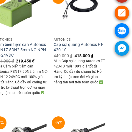
+
+
TONICS
AUTONICS
m biến tiệm cận Autonics
Cáp sợi quang Autonics FT-
SN17-5DN2 5mm NC-NPN
420-10
-24VDC
Original
Current
440.000
₫
418.000
₫
price
price
Original
Current
1.000
₫
219.450
₫
Mua Cáp sợi quang Autonics FT-
was:
is:
price
price
a Cảm biến tiệm cận
420-10 mới 100% giá tốt từ
440.000 ₫.
418.000 ₫.
was:
is:
tonics PSN17-5DN2 5mm NC-
Hãng, Có đầy đủ chứng từ. Hỗ
231.000 ₫.
219.450 ₫.
N 12-24VDC mới 100% giá
trợ kỹ thuật trọn đời và giao
t từ Hãng, Có đầy đủ chứng từ.
hàng tận nơi trên toàn quốc
trợ kỹ thuật trọn đời và giao
ng tận nơi trên toàn quốc
5%
-5%