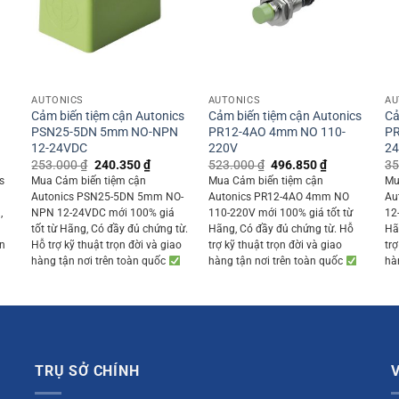
+
+
AUTONICS
AUTONICS
AU
Cảm biến tiệm cận Autonics
Cảm biến tiệm cận Autonics
Cả
PSN25-5DN 5mm NO-NPN
PR12-4AO 4mm NO 110-
PR
12-24VDC
220V
2
ent
Original
Current
Original
Current
253.000
₫
240.350
₫
523.000
₫
496.850
₫
35
price
price
price
price
s
Mua Cảm biến tiệm cận
Mua Cảm biến tiệm cận
Mu
was:
is:
was:
is:
Autonics PSN25-5DN 5mm NO-
Autonics PR12-4AO 4mm NO
Au
950 ₫.
253.000 ₫.
240.350 ₫.
523.000 ₫.
496.850 ₫.
,
NPN 12-24VDC mới 100% giá
110-220V mới 100% giá tốt từ
12
tốt từ Hãng, Có đầy đủ chứng từ.
Hãng, Có đầy đủ chứng từ. Hỗ
Hã
ận
Hỗ trợ kỹ thuật trọn đời và giao
trợ kỹ thuật trọn đời và giao
trợ
hàng tận nơi trên toàn quốc
hàng tận nơi trên toàn quốc
hà
TRỤ SỞ CHÍNH