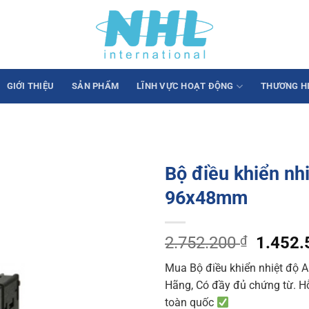
GIỚI THIỆU
SẢN PHẨM
LĨNH VỰC HOẠT ĐỘNG
THƯƠNG H
Bộ điều khiển n
96x48mm
Origina
2.752.200
₫
1.452
price
Mua Bộ điều khiển nhiệt độ
was:
Hãng, Có đầy đủ chứng từ. Hỗ 
2.752.
toàn quốc