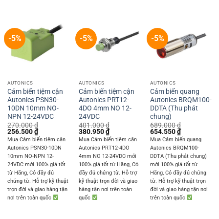
-5%
-5%
-5%
AUTONICS
AUTONICS
AUTONICS
Cảm biến tiệm cận
Cảm biến tiệm cận
Cảm biến quang
Autonics PSN30-
Autonics PRT12-
Autonics BRQM100-
10DN 10mm NO-
4DO 4mm NO 12-
DDTA (Thu phát
NPN 12-24VDC
24VDC
chung)
270.000
₫
401.000
₫
689.000
₫
Original
Current
Original
Current
Original
Current
256.500
₫
380.950
₫
654.550
₫
price
price
price
price
price
price
Mua Cảm biến tiệm cận
Mua Cảm biến tiệm cận
Mua Cảm biến quang
was:
is:
was:
is:
was:
is:
Autonics PSN30-10DN
Autonics PRT12-4DO
Autonics BRQM100-
270.000 ₫.
256.500 ₫.
401.000 ₫.
380.950 ₫.
689.000 ₫.
654.550 ₫.
10mm NO-NPN 12-
4mm NO 12-24VDC mới
DDTA (Thu phát chung)
24VDC mới 100% giá tốt
100% giá tốt từ Hãng, Có
mới 100% giá tốt từ
từ Hãng, Có đầy đủ
đầy đủ chứng từ. Hỗ trợ
Hãng, Có đầy đủ chứng
chứng từ. Hỗ trợ kỹ thuật
kỹ thuật trọn đời và giao
từ. Hỗ trợ kỹ thuật trọn
trọn đời và giao hàng tận
hàng tận nơi trên toàn
đời và giao hàng tận nơi
nơi trên toàn quốc
quốc
trên toàn quốc