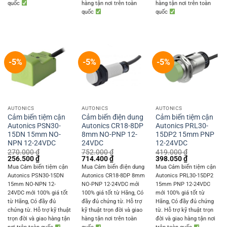
quốc
hàng tận nơi trên toàn
hàng tận nơi trên toàn
quốc
quốc
-5%
-5%
-5%
AUTONICS
AUTONICS
AUTONICS
Cảm biến tiệm cận
Cảm biến điện dung
Cảm biến tiệm cận
Autonics PSN30-
Autonics CR18-8DP
Autonics PRL30-
15DN 15mm NO-
8mm NO-PNP 12-
15DP2 15mm PNP
NPN 12-24VDC
24VDC
12-24VDC
270.000
₫
752.000
₫
419.000
₫
Original
Current
Original
Current
Original
Current
256.500
₫
714.400
₫
398.050
₫
price
price
price
price
price
price
Mua Cảm biến tiệm cận
Mua Cảm biến điện dung
Mua Cảm biến tiệm cận
was:
is:
was:
is:
was:
is:
Autonics PSN30-15DN
Autonics CR18-8DP 8mm
Autonics PRL30-15DP2
270.000 ₫.
256.500 ₫.
752.000 ₫.
714.400 ₫.
419.000 ₫.
398.050 ₫.
15mm NO-NPN 12-
NO-PNP 12-24VDC mới
15mm PNP 12-24VDC
24VDC mới 100% giá tốt
100% giá tốt từ Hãng, Có
mới 100% giá tốt từ
từ Hãng, Có đầy đủ
đầy đủ chứng từ. Hỗ trợ
Hãng, Có đầy đủ chứng
chứng từ. Hỗ trợ kỹ thuật
kỹ thuật trọn đời và giao
từ. Hỗ trợ kỹ thuật trọn
trọn đời và giao hàng tận
hàng tận nơi trên toàn
đời và giao hàng tận nơi