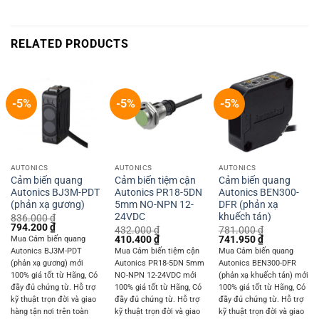
RELATED PRODUCTS
-5%
-5%
-5%
AUTONICS
AUTONICS
AUTONICS
Cảm biến quang
Cảm biến tiệm cận
Cảm biến quang
Autonics BJ3M-PDT
Autonics PR18-5DN
Autonics BEN300-
(phản xạ gương)
5mm NO-NPN 12-
DFR (phản xạ
24VDC
khuếch tán)
836.000
₫
Original
Current
794.200
₫
432.000
₫
781.000
₫
price
price
Original
Current
Original
Current
410.400
₫
741.950
₫
Mua Cảm biến quang
was:
is:
price
price
price
price
Autonics BJ3M-PDT
Mua Cảm biến tiệm cận
Mua Cảm biến quang
836.000 ₫.
794.200 ₫.
was:
is:
was:
is:
(phản xạ gương) mới
Autonics PR18-5DN 5mm
Autonics BEN300-DFR
432.000 ₫.
410.400 ₫.
781.000 ₫.
741.950 ₫.
100% giá tốt từ Hãng, Có
NO-NPN 12-24VDC mới
(phản xạ khuếch tán) mới
đầy đủ chứng từ. Hỗ trợ
100% giá tốt từ Hãng, Có
100% giá tốt từ Hãng, Có
kỹ thuật trọn đời và giao
đầy đủ chứng từ. Hỗ trợ
đầy đủ chứng từ. Hỗ trợ
hàng tận nơi trên toàn
kỹ thuật trọn đời và giao
kỹ thuật trọn đời và giao