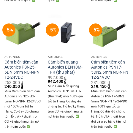
nơi trên toàn quốc
quốc
trên toàn quốc
-5%
-5%
-5%
AUTONICS
AUTONICS
AUTONICS
Cảm biến tiệm cận
Cảm biến quang
Cảm biến tiệm cận
Autonics PSN25-
Autonics BEN10M-
Autonics PSN17-
5DN 5mm NO-NPN
TFR (thu phát)
5DN2 5mm NC-NPN
12-24VDC
12-24VDC
992.000
₫
Original
Current
942.400
₫
253.000
₫
231.000
₫
price
price
Original
Current
Original
Current
240.350
₫
219.450
₫
Mua Cảm biến quang
was:
is:
price
price
price
price
Mua Cảm biến tiệm cận
Autonics BEN10M-TFR
Mua Cảm biến tiệm cận
992.000 ₫.
942.400 ₫.
was:
is:
was:
is:
Autonics PSN25-5DN
(thu phát) mới 100% giá
Autonics PSN17-5DN2
253.000 ₫.
240.350 ₫.
231.000 ₫.
219.450 ₫.
5mm NO-NPN 12-24VDC
tốt từ Hãng, Có đầy đủ
5mm NC-NPN 12-24VDC
mới 100% giá tốt từ
chứng từ. Hỗ trợ kỹ thuật
mới 100% giá tốt từ
Hãng, Có đầy đủ chứng
trọn đời và giao hàng tận
Hãng, Có đầy đủ chứng
từ. Hỗ trợ kỹ thuật trọn
nơi trên toàn quốc
từ. Hỗ trợ kỹ thuật trọn
đời và giao hàng tận nơi
đời và giao hàng tận nơi
trên toàn quốc
trên toàn quốc