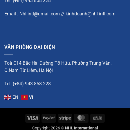
Tel: (+84) 943 858 228
Email : Nhl.intl@gmail.com // kinhdoanh@nhl-intl.com
VĂN PHÒNG ĐẠI DIỆN
Toà C14 Bắc Hà, Đường Tố Hữu, Phường Trung Văn,
Q.Nam Từ Liêm, Hà Nội
Tel: (+84) 943 858 228
EN
VI
Visa
PayPal
Stripe
MasterCard
Cash
On
Copyright 2026 ©
NHL International