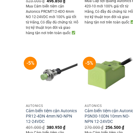
Original
Current
523.000
₫
496.850
₫
Mua Cáp sợi quang Autonics 
was:
is:
price
price
Mua Cảm biến tiệm cận
420-10 mới 100% giá tốt từ
440.000 ₫.
418.
was:
is:
Autonics PRCMT12-4DO 4mm
Hãng, Có đầy đủ chứng từ. H
523.000 ₫.
496.850 ₫.
NO 12-24VDC mới 100% giá tốt
trợ kỹ thuật trọn đời và giao
từ Hãng, Có đầy đủ chứng từ. Hỗ
hàng tận nơi trên toàn quốc
trợ kỹ thuật trọn đời và giao
hàng tận nơi trên toàn quốc
-5%
-5%
+
+
AUTONICS
AUTONICS
Cảm biến tiệm cận Autonics
Cảm biến tiệm cận Autoni
PR12-4DN 4mm NO-NPN
PSN30-10DN 10mm NO-
12-24VDC
NPN 12-24VDC
Original
Current
Original
Curr
401.000
₫
380.950
₫
270.000
₫
256.500
₫
price
price
price
price
Mua Cảm biến tiệm cận
Mua Cảm biến tiệm cận