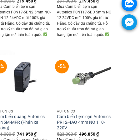
Original
Current
Original
Current
1.000
₫
219.450
₫
231.000
₫
219.450
₫
price
price
price
price
a Cảm biến tiệm cận
Mua Cảm biến tiệm cận
was:
is:
was:
is:
tonics PSN17-5DN2 5mm NC-
Autonics PSNT17-5DO 5mm NO
231.000 ₫.
219.450 ₫.
231.000 ₫.
219.450 ₫.
N 12-24VDC mới 100% giá
12-24VDC mới 100% giá tốt từ
t từ Hãng, Có đầy đủ chứng từ.
Hãng, Có đầy đủ chứng từ. Hỗ
trợ kỹ thuật trọn đời và giao
trợ kỹ thuật trọn đời và giao
ng tận nơi trên toàn quốc
hàng tận nơi trên toàn quốc
5%
-5%
+
+
TONICS
AUTONICS
m biến quang Autonics
Cảm biến tiệm cận Autonics
N5M-MFR (Phản xạ
PR12-4AO 4mm NO 110-
ơng)
220V
Original
Current
Original
Current
1.000
₫
741.950
₫
523.000
₫
496.850
₫
price
price
price
price
a Cảm biến quang Autonics
Mua Cảm biến tiệm cận