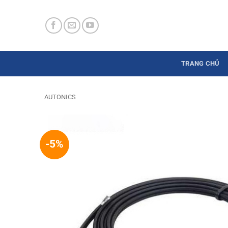
Skip
to
content
TRANG CHỦ
AUTONICS
-5%