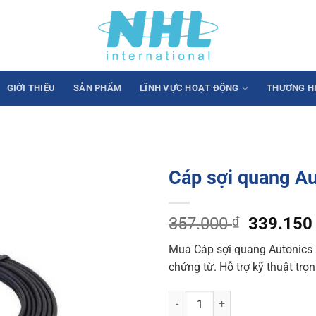
GIỚI THIỆU
SẢN PHẨM
LĨNH VỰC HOẠT ĐỘNG
THƯƠNG H
Cáp sợi quang A
Original
357.000
₫
339.15
price
Mua Cáp sợi quang Autonics 
was:
chứng từ. Hỗ trợ kỹ thuật trọ
357.000 
Cáp sợi quang Autonics FD-620-1