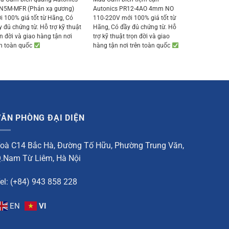
was:
is:
was:
is:
N5M-MFR (Phản xạ gương)
Autonics PR12-4AO 4mm NO
781.000 ₫.
741.950 ₫.
523.000 ₫.
496.850 ₫.
i 100% giá tốt từ Hãng, Có
110-220V mới 100% giá tốt từ
y đủ chứng từ. Hỗ trợ kỹ thuật
Hãng, Có đầy đủ chứng từ. Hỗ
ọn đời và giao hàng tận nơi
trợ kỹ thuật trọn đời và giao
ên toàn quốc
hàng tận nơi trên toàn quốc
VĂN PHÒNG ĐẠI DIỆN
oà C14 Bắc Hà, Đường Tố Hữu, Phường Trung Văn,
.Nam Từ Liêm, Hà Nội
el: (+84) 943 858 228
EN
VI