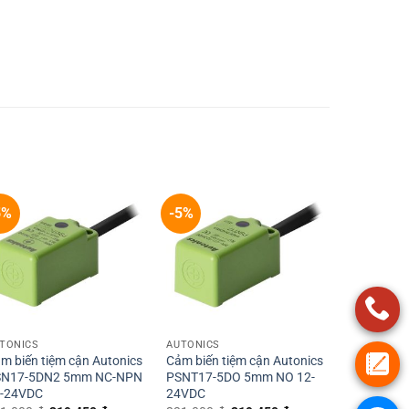
5%
-5%
+
+
TONICS
AUTONICS
m biến tiệm cận Autonics
Cảm biến tiệm cận Autonics
SN17-5DN2 5mm NC-NPN
PSNT17-5DO 5mm NO 12-
-24VDC
24VDC