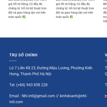
121.000 ₫.
114.950 ₫.
121.000 ₫.
114.950 ₫.
giá tốt từ Hãng, Có đầy đủ
giá tốt từ Hãng, Có đầy đủ
BE
500 ₫.
chứng từ. Hỗ trợ kỹ thuật trọn
chứng từ. Hỗ trợ kỹ thuật trọn
mớ
đời và giao hàng tận nơi trên
đời và giao hàng tận nơi trên
đầ
toàn quốc
toàn quốc
tr
tr
TRỤ SỞ CHÍNH
Lô 7 Liền Kề 23, Đường Mậu Lương, Phường Kiến
T
Hưng, Thành Phố Hà Nội
Q
Tel: (+84) 943 858 228
T
Email : Nhl.intl@gmail.com // kinhdoanh@nhl-
intl.com