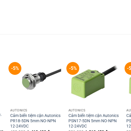
-5%
-5%
-
+
+
AUTONICS
AUTONICS
AU
-
Cảm biến tiệm cận Autonics
Cảm biến tiệm cận Autonics
Cả
PR18-5DN 5mm NO-NPN
PSN17-5DN 5mm NO-NPN
P
12-24VDC
12-24VDC
12
ent