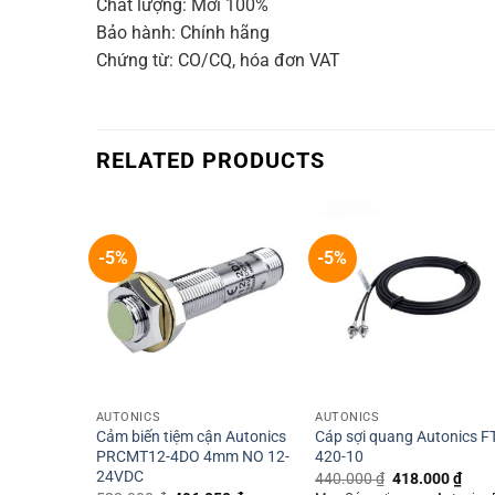
Chất lượng: Mới 100%
Bảo hành: Chính hãng
Chứng từ: CO/CQ, hóa đơn VAT
RELATED PRODUCTS
-5%
-5%
+
+
AUTONICS
AUTONICS
Cảm biến tiệm cận Autonics
Cáp sợi quang Autonics FT
PRCMT12-4DO 4mm NO 12-
420-10
24VDC
Original
Curr
440.000
₫
418.000
₫
price
price