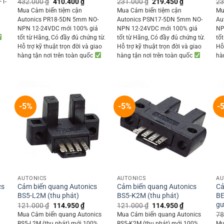
Original
Current
Original
Current
432.000
₫
410.400
₫
231.000
₫
219.450
₫
23
FT-
price
price
price
price
Mua Cảm biến tiệm cận
Mua Cảm biến tiệm cận
Mu
000 ₫.
was:
is:
was:
is:
ỗ
Autonics PR18-5DN 5mm NO-
Autonics PSN17-5DN 5mm NO-
Au
432.000 ₫.
410.400 ₫.
231.000 ₫.
219.450 ₫.
NPN 12-24VDC mới 100% giá
NPN 12-24VDC mới 100% giá
NP
tốt từ Hãng, Có đầy đủ chứng từ.
tốt từ Hãng, Có đầy đủ chứng từ.
tố
Hỗ trợ kỹ thuật trọn đời và giao
Hỗ trợ kỹ thuật trọn đời và giao
Hỗ 
hàng tận nơi trên toàn quốc
hàng tận nơi trên toàn quốc
hà
-5%
-5%
-
+
+
AUTONICS
AUTONICS
AU
cs
Cảm biến quang Autonics
Cảm biến quang Autonics
Cả
BS5-L2M (thu phát)
BS5-K2M (thu phát)
BE
gư
Original
Current
Original
Current
121.000
₫
114.950
₫
121.000
₫
114.950
₫
price
price
price
price
ent
78
Mua Cảm biến quang Autonics
Mua Cảm biến quang Autonics
was:
is:
was:
is:
BS5-L2M (thu phát) mới 100%
BS5-K2M (thu phát) mới 100%
Mu