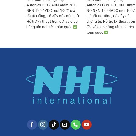
was:
is:
was:
is:
Autonics PR12-4DN 4mm NO-
Autonics PSN30-10DN 10mm
401.000 ₫.
380.950 ₫.
270.000 ₫.
256.
NPN 12-24VDC mới 100% giá
NO-NPN 12-24VDC mới 100%
tốt từ Hãng, Có đầy đủ chứng từ.
giá tốt từ Hãng, Có đầy đủ
Hỗ trợ kỹ thuật trọn đời và giao
chứng từ. Hỗ trợ kỹ thuật trọn
hàng tận nơi trên toàn quốc
đời và giao hàng tận nơi trên
toàn quốc