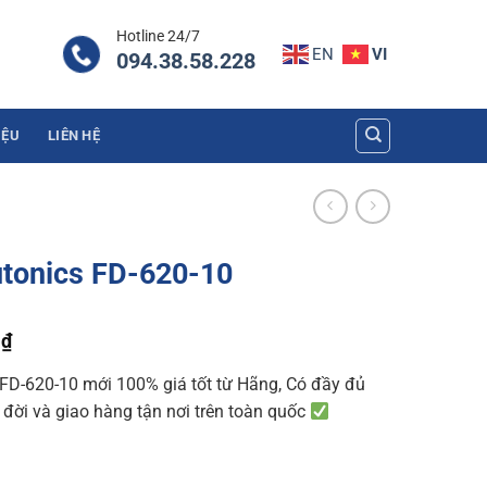
Hotline 24/7
EN
VI
094.38.58.228
IỆU
LIÊN HỆ
utonics FD-620-10
Current
0
₫
price
FD-620-10 mới 100% giá tốt từ Hãng, Có đầy đủ
is:
n đời và giao hàng tận nơi trên toàn quốc
₫.
339.150 ₫.
0 quantity