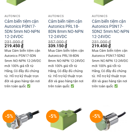
AUTONICS
AUTONICS
AUTONICS
Cảm biến tiệm cận
Cảm biến tiệm cận
Cảm biến tiệm cận
Autonics PSN17-
Autonics PRL18-
Autonics PSN17-
5DN 5mm NO-NPN
8DN 8mm NO-NPN
5DN2 5mm NC-NPN
12-24VDC
12-24VDC
12-24VDC
231.000
₫
357.000
₫
231.000
₫
Original
Current
Original
Current
Original
Current
219.450
₫
339.150
₫
219.450
₫
price
price
price
price
price
price
Mua Cảm biến tiệm cận
Mua Cảm biến tiệm cận
Mua Cảm biến tiệm cận
was:
is:
was:
is:
was:
is:
Autonics PSN17-5DN
Autonics PRL18-8DN
Autonics PSN17-5DN2
231.000 ₫.
219.450 ₫.
357.000 ₫.
339.150 ₫.
231.000 ₫.
219.450 ₫.
5mm NO-NPN 12-24VDC
8mm NO-NPN 12-24VDC
5mm NC-NPN 12-24VDC
mới 100% giá tốt từ
mới 100% giá tốt từ
mới 100% giá tốt từ
Hãng, Có đầy đủ chứng
Hãng, Có đầy đủ chứng
Hãng, Có đầy đủ chứng
từ. Hỗ trợ kỹ thuật trọn
từ. Hỗ trợ kỹ thuật trọn
từ. Hỗ trợ kỹ thuật trọn
đời và giao hàng tận nơi
đời và giao hàng tận nơi
đời và giao hàng tận nơi
trên toàn quốc
trên toàn quốc
trên toàn quốc
-5%
-5%
-5%