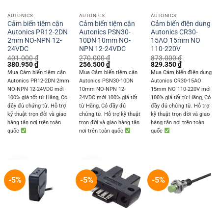
AUTONICS
AUTONICS
AUTONICS
Cảm biến tiệm cận
Cảm biến tiệm cận
Cảm biến điện dung
Autonics PR12-2DN
Autonics PSN30-
Autonics CR30-
2mm NO-NPN 12-
10DN 10mm NO-
15AO 15mm NO
24VDC
NPN 12-24VDC
110-220V
401.000
₫
270.000
₫
873.000
₫
Original
Current
Original
Current
Original
Current
380.950
₫
256.500
₫
829.350
₫
price
price
price
price
price
price
Mua Cảm biến tiệm cận
Mua Cảm biến tiệm cận
Mua Cảm biến điện dung
was:
is:
was:
is:
was:
is:
Autonics PR12-2DN 2mm
Autonics PSN30-10DN
Autonics CR30-15AO
401.000 ₫.
380.950 ₫.
270.000 ₫.
256.500 ₫.
873.000 ₫.
829.350 ₫.
NO-NPN 12-24VDC mới
10mm NO-NPN 12-
15mm NO 110-220V mới
100% giá tốt từ Hãng, Có
24VDC mới 100% giá tốt
100% giá tốt từ Hãng, Có
đầy đủ chứng từ. Hỗ trợ
từ Hãng, Có đầy đủ
đầy đủ chứng từ. Hỗ trợ
kỹ thuật trọn đời và giao
chứng từ. Hỗ trợ kỹ thuật
kỹ thuật trọn đời và giao
hàng tận nơi trên toàn
trọn đời và giao hàng tận
hàng tận nơi trên toàn
quốc
nơi trên toàn quốc
quốc
-5%
-5%
-5%