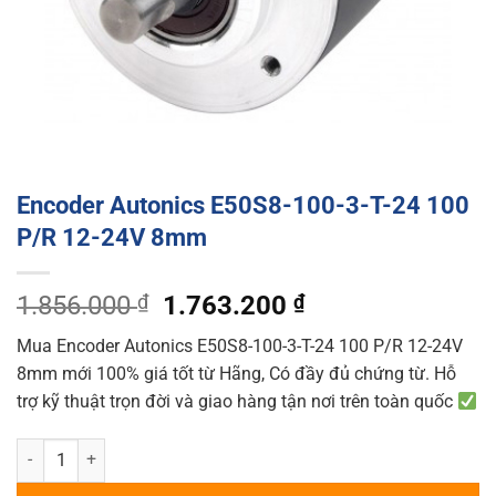
Encoder Autonics E50S8-100-3-T-24 100
P/R 12-24V 8mm
Original
Current
1.856.000
₫
1.763.200
₫
price
price
Mua Encoder Autonics E50S8-100-3-T-24 100 P/R 12-24V
was:
is:
8mm mới 100% giá tốt từ Hãng, Có đầy đủ chứng từ. Hỗ
1.856.000 ₫.
1.763.200 ₫.
trợ kỹ thuật trọn đời và giao hàng tận nơi trên toàn quốc
Encoder Autonics E50S8-100-3-T-24 100 P/R 12-24V 8mm quantity