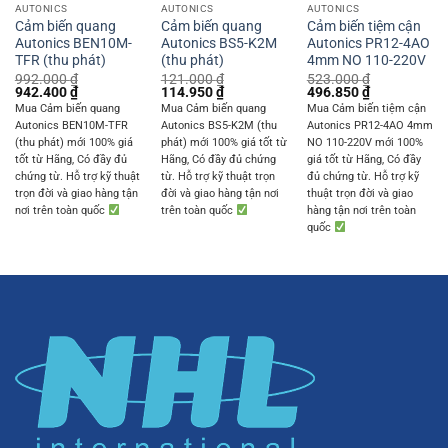
AUTONICS
AUTONICS
AUTONICS
Cảm biến quang
Cảm biến quang
Cảm biến tiệm cận
Autonics BEN10M-
Autonics BS5-K2M
Autonics PR12-4AO
TFR (thu phát)
(thu phát)
4mm NO 110-220V
992.000
₫
121.000
₫
523.000
₫
Original
Current
Original
Current
Original
Current
942.400
₫
114.950
₫
496.850
₫
price
price
price
price
price
price
Mua Cảm biến quang
Mua Cảm biến quang
Mua Cảm biến tiệm cận
was:
is:
was:
is:
was:
is:
Autonics BEN10M-TFR
Autonics BS5-K2M (thu
Autonics PR12-4AO 4mm
992.000 ₫.
942.400 ₫.
121.000 ₫.
114.950 ₫.
523.000 ₫.
496.850 ₫.
(thu phát) mới 100% giá
phát) mới 100% giá tốt từ
NO 110-220V mới 100%
tốt từ Hãng, Có đầy đủ
Hãng, Có đầy đủ chứng
giá tốt từ Hãng, Có đầy
chứng từ. Hỗ trợ kỹ thuật
từ. Hỗ trợ kỹ thuật trọn
đủ chứng từ. Hỗ trợ kỹ
trọn đời và giao hàng tận
đời và giao hàng tận nơi
thuật trọn đời và giao
nơi trên toàn quốc
trên toàn quốc
hàng tận nơi trên toàn
quốc