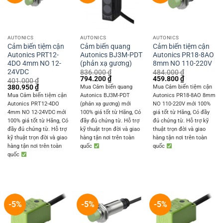
AUTONICS
AUTONICS
AUTONICS
Cảm biến tiệm cận
Cảm biến quang
Cảm biến tiệm cận
Autonics PRT12-
Autonics BJ3M-PDT
Autonics PR18-8AO
4DO 4mm NO 12-
(phản xạ gương)
8mm NO 110-220V
24VDC
836.000
₫
484.000
₫
Original
Current
Original
Current
794.200
₫
459.800
₫
401.000
₫
price
price
price
price
Original
Current
380.950
₫
Mua Cảm biến quang
Mua Cảm biến tiệm cận
was:
is:
was:
is:
price
price
Mua Cảm biến tiệm cận
Autonics BJ3M-PDT
Autonics PR18-8AO 8mm
836.000 ₫.
794.200 ₫.
484.000 ₫.
459.800 ₫.
was:
is:
Autonics PRT12-4DO
(phản xạ gương) mới
NO 110-220V mới 100%
401.000 ₫.
380.950 ₫.
4mm NO 12-24VDC mới
100% giá tốt từ Hãng, Có
giá tốt từ Hãng, Có đầy
100% giá tốt từ Hãng, Có
đầy đủ chứng từ. Hỗ trợ
đủ chứng từ. Hỗ trợ kỹ
đầy đủ chứng từ. Hỗ trợ
kỹ thuật trọn đời và giao
thuật trọn đời và giao
kỹ thuật trọn đời và giao
hàng tận nơi trên toàn
hàng tận nơi trên toàn
hàng tận nơi trên toàn
quốc
quốc
quốc
-5%
-5%
-5%