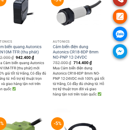
+
+
TONICS
AUTONICS
m biến quang Autonics
Cảm biến điện dung
N10M-TFR (thu phát)
Autonics CR18-8DP 8mm
NO-PNP 12-24VDC
Original
Current
2.000
₫
942.400
₫
price
price
Original
Current
752.000
₫
714.400
₫
a Cảm biến quang Autonics
was:
is:
price
price
N10M-TFR (thu phát) mới
Mua Cảm biến điện dung
992.000 ₫.
942.400 ₫.
was:
is:
0% giá tốt từ Hãng, Có đầy đủ
Autonics CR18-8DP 8mm NO-
752.000 ₫.
714.400 ₫.
ứng từ. Hỗ trợ kỹ thuật trọn
PNP 12-24VDC mới 100% giá tốt
i và giao hàng tận nơi trên
từ Hãng, Có đầy đủ chứng từ. Hỗ
àn quốc
trợ kỹ thuật trọn đời và giao
hàng tận nơi trên toàn quốc
5%
-5%