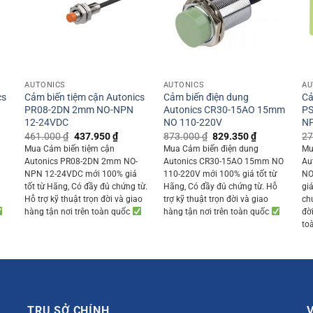
+
+
AUTONICS
AUTONICS
AU
cs
Cảm biến tiệm cận Autonics
Cảm biến điện dung
Cả
PR08-2DN 2mm NO-NPN
Autonics CR30-15AO 15mm
P
12-24VDC
NO 110-220V
NP
ent
Original
Current
Original
Current
461.000
₫
437.950
₫
873.000
₫
829.350
₫
27
price
price
price
price
Mua Cảm biến tiệm cận
Mua Cảm biến điện dung
Mu
was:
is:
was:
is:
Autonics PR08-2DN 2mm NO-
Autonics CR30-15AO 15mm NO
Au
850 ₫.
461.000 ₫.
437.950 ₫.
873.000 ₫.
829.350 ₫.
NPN 12-24VDC mới 100% giá
110-220V mới 100% giá tốt từ
NO
ỗ
tốt từ Hãng, Có đầy đủ chứng từ.
Hãng, Có đầy đủ chứng từ. Hỗ
gi
Hỗ trợ kỹ thuật trọn đời và giao
trợ kỹ thuật trọn đời và giao
ch
hàng tận nơi trên toàn quốc
hàng tận nơi trên toàn quốc
đờ
to
TRỤ SỞ CHÍNH