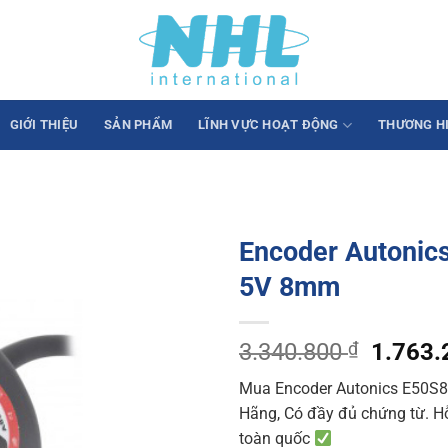
GIỚI THIỆU
SẢN PHẨM
LĨNH VỰC HOẠT ĐỘNG
THƯƠNG H
Encoder Autonic
5V 8mm
Origina
3.340.800
₫
1.763
price
Mua Encoder Autonics E50S8-
was:
Hãng, Có đầy đủ chứng từ. Hỗ 
3.340.
toàn quốc