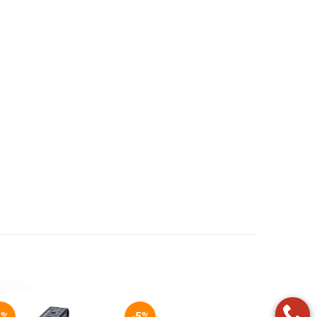
5%
-5%