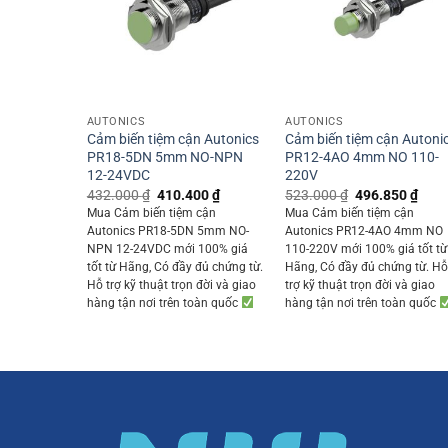
+
+
AUTONICS
AUTONICS
Cảm biến tiệm cận Autonics
Cảm biến tiệm cận Autoni
PR18-5DN 5mm NO-NPN
PR12-4AO 4mm NO 110-
12-24VDC
220V
Original
Current
Original
Curr
432.000
₫
410.400
₫
523.000
₫
496.850
₫
price
price
price
price
Mua Cảm biến tiệm cận
Mua Cảm biến tiệm cận
was:
is:
was:
is:
Autonics PR18-5DN 5mm NO-
Autonics PR12-4AO 4mm NO
432.000 ₫.
410.400 ₫.
523.000 ₫.
496.
NPN 12-24VDC mới 100% giá
110-220V mới 100% giá tốt từ
tốt từ Hãng, Có đầy đủ chứng từ.
Hãng, Có đầy đủ chứng từ. H
Hỗ trợ kỹ thuật trọn đời và giao
trợ kỹ thuật trọn đời và giao
hàng tận nơi trên toàn quốc
hàng tận nơi trên toàn quốc