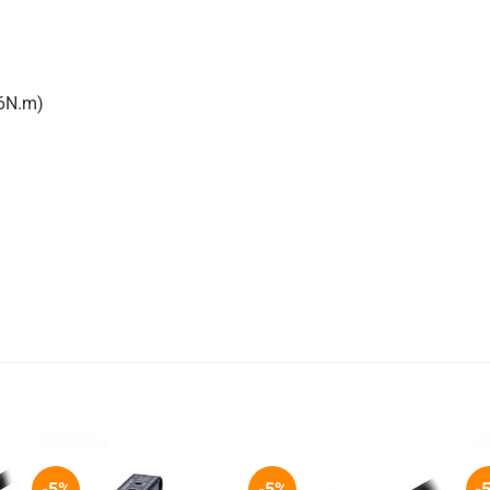
86N.m)
-5%
-5%
-