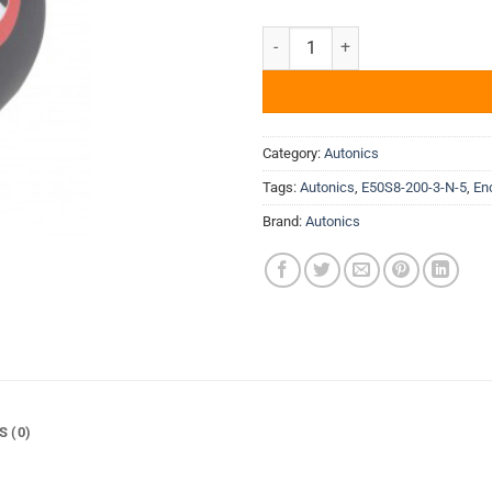
Encoder Autonics E50S8-200-3-
Category:
Autonics
Tags:
Autonics
,
E50S8-200-3-N-5
,
En
Brand:
Autonics
S (0)