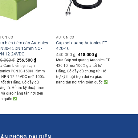
+
+
TONICS
AUTONICS
m biến tiệm cận Autonics
Cáp sợi quang Autonics FT-
SN30-15DN 15mm NO-
420-10
N 12-24VDC
Original
Current
440.000
₫
418.000
₫
price
price
Original
Current
0.000
₫
256.500
₫
Mua Cáp sợi quang Autonics FT-
was:
is:
price
price
a Cảm biến tiệm cận
420-10 mới 100% giá tốt từ
440.000 ₫.
418.000 ₫.
was:
is:
tonics PSN30-15DN 15mm
Hãng, Có đầy đủ chứng từ. Hỗ
270.000 ₫.
256.500 ₫.
-NPN 12-24VDC mới 100%
trợ kỹ thuật trọn đời và giao
á tốt từ Hãng, Có đầy đủ
hàng tận nơi trên toàn quốc
ứng từ. Hỗ trợ kỹ thuật trọn
i và giao hàng tận nơi trên
àn quốc
VĂN PHÒNG ĐẠI DIỆN