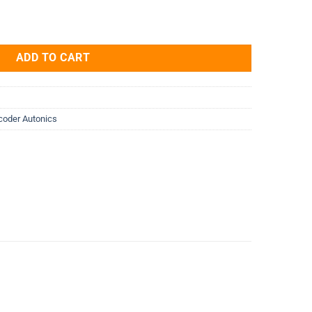
N-5 200 P/R 5V 8mm quantity
ADD TO CART
coder Autonics