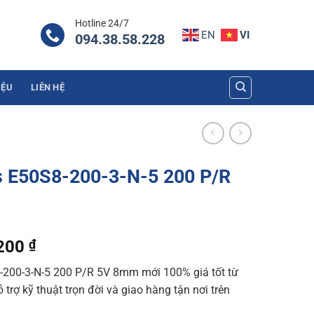
Hotline 24/7
EN
VI
094.38.58.228
IỆU
LIÊN HỆ
s E50S8-200-3-N-5 200 P/R
l
Current
.200
₫
price
200-3-N-5 200 P/R 5V 8mm mới 100% giá tốt từ
is:
trợ kỹ thuật trọn đời và giao hàng tận nơi trên
800 ₫.
1.763.200 ₫.