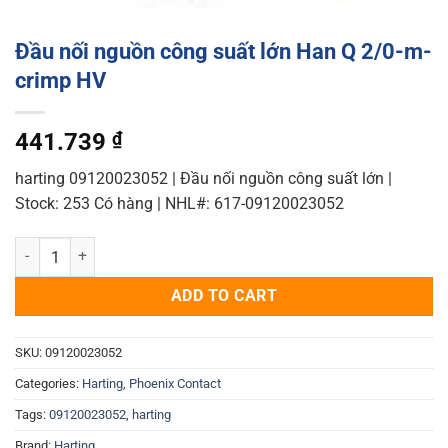
Đầu nối nguồn công suất lớn Han Q 2/0-m-
crimp HV
441.739
₫
harting 09120023052 | Đầu nối nguồn công suất lớn |
Stock: 253 Có hàng | NHL#: 617-09120023052
Đầu nối nguồn công suất lớn Han Q 2/0-m-crimp HV quantity
ADD TO CART
SKU:
09120023052
Categories:
Harting
,
Phoenix Contact
Tags:
09120023052
,
harting
Brand:
Harting