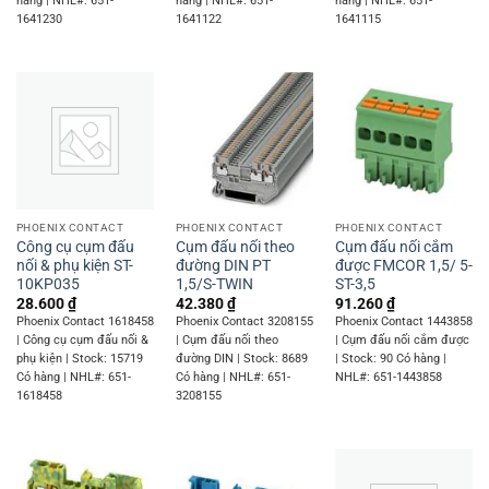
hàng | NHL#: 651-
hàng | NHL#: 651-
hàng | NHL#: 651-
1641230
1641122
1641115
PHOENIX CONTACT
PHOENIX CONTACT
PHOENIX CONTACT
Công cụ cụm đấu
Cụm đấu nối theo
Cụm đấu nối cắm
nối & phụ kiện ST-
đường DIN PT
được FMCOR 1,5/ 5-
10KP035
1,5/S-TWIN
ST-3,5
28.600
₫
42.380
₫
91.260
₫
Phoenix Contact 1618458
Phoenix Contact 3208155
Phoenix Contact 1443858
| Công cụ cụm đấu nối &
| Cụm đấu nối theo
| Cụm đấu nối cắm được
phụ kiện | Stock: 15719
đường DIN | Stock: 8689
| Stock: 90 Có hàng |
Có hàng | NHL#: 651-
Có hàng | NHL#: 651-
NHL#: 651-1443858
1618458
3208155