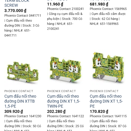
TERM BLOCK
11.960
₫
681.980
₫
SCREW
Phoenix Contact 2100241
Phoenix Contact 1569965
3.770.000
₫
| Công cụ cụm đấu nối &
| Cụm đấu nối cắm được
Phoenix Contact 0441711
phụ kiện | Stock: 700 Có
| Stock: 62 Có hàng |
| Cụm đấu nối theo
hàng | NHL#: 651-
NHL#: 651-1569965
đường DIN | Stock: 3 Có
2100241
hàng | NHL#: 651-
0441711
PHOENIX CONTACT
PHOENIX CONTACT
PHOENIX CONTACT
Cụm đấu nối theo
Cụm đấu nối theo
Cụm đấu nối theo
đường DIN XTTB
đường DIN XT 1,5-
đường DIN XT 1,5-
1,5-PE
TWIN-PE
PE
309.920
₫
202.280
₫
170.820
₫
Phoenix Contact 1641230
Phoenix Contact 1641122
Phoenix Contact 1641115
| Cụm đấu nối theo
| Cụm đấu nối theo
| Cụm đấu nối theo
đường DIN | Stock: 50 Có
đường DIN | Stock: 25 Có
đường DIN | Stock: 87 Có