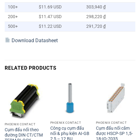
100+
$11.69 USD
303,940 ₫
200+
$11.47 USD
298,220 ₫
500+
$11.22 USD
291,720 ₫
Download Datasheet
RELATED PRODUCTS
PHOENIX CONTACT
PHOENIX CONTACT
PHOENIX CONTACT
Công cụ cụm đấu
Cụm đấu nối cắm
Cụm đấu nối theo
nối & phụ kiện AI-GB
được HSCP-SP 1,5-
đường DIN CT/CTM
2 5 – 12 BU
18-IO-7035