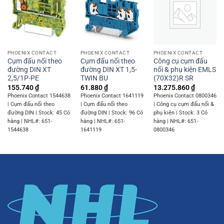
PHOENIX CONTACT
PHOENIX CONTACT
PHOENIX CONTACT
Cụm đấu nối theo
Cụm đấu nối theo
Công cụ cụm đấu
đường DIN XT
đường DIN XT 1,5-
nối & phụ kiện EMLS
2,5/1P-PE
TWIN BU
(70X32)R SR
155.740
₫
61.880
₫
13.275.860
₫
Phoenix Contact 1544638
Phoenix Contact 1641119
Phoenix Contact 0800346
| Cụm đấu nối theo
| Cụm đấu nối theo
| Công cụ cụm đấu nối &
đường DIN | Stock: 45 Có
đường DIN | Stock: 96 Có
phụ kiện | Stock: 3 Có
hàng | NHL#: 651-
hàng | NHL#: 651-
hàng | NHL#: 651-
1544638
1641119
0800346