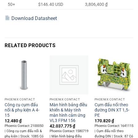
50+
$146.40 USD
3,806,400 ₫
Download Datasheet
RELATED PRODUCTS
PHOENIX CONTACT
PHOENIX CONTACT
PHOENIX CONTACT
Công cụ cụm đấu
Màn hình bảng điều
Cụm đấu nối theo
nối & phụ kiện A 4-
khiển & Máy tính
đường DIN XT 1,5-
15
màn hình cảm ứng
PE
VL3 FPM 156
12.480
₫
170.820
₫
42.037.775
₫
Phoenix Contact 2100050
Phoenix Contact 1641115
| Công cụ cụm đấu nối &
Phoenix Contact 1580719
| Cụm đấu nối theo
phụ kiện | Stock: 1085 Có
| Màn hình bảng điều
đường DIN | Stock: 87 Có