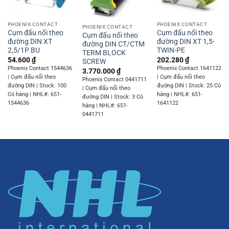
PHOENIX CONTACT
PHOENIX CONTACT
PHOENIX CONTACT
Cụm đấu nối theo
Cụm đấu nối theo
Cụm đấu nối theo
đường DIN XT
đường DIN XT 1,5-
đường DIN CT/CTM
2,5/1P BU
TWIN-PE
TERM BLOCK
54.600
₫
202.280
₫
SCREW
Phoenix Contact 1544636
Phoenix Contact 1641122
3.770.000
₫
| Cụm đấu nối theo
| Cụm đấu nối theo
Phoenix Contact 0441711
đường DIN | Stock: 100
đường DIN | Stock: 25 Có
| Cụm đấu nối theo
Có hàng | NHL#: 651-
hàng | NHL#: 651-
đường DIN | Stock: 3 Có
1544636
1641122
hàng | NHL#: 651-
0441711