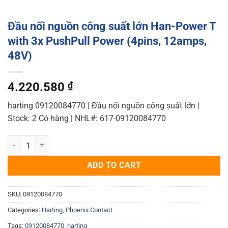
Đầu nối nguồn công suất lớn Han-Power T
with 3x PushPull Power (4pins, 12amps,
48V)
4.220.580
₫
harting 09120084770 | Đầu nối nguồn công suất lớn |
Stock: 2 Có hàng | NHL#: 617-09120084770
Đầu nối nguồn công suất lớn Han-Power T with 3x PushPull Power (4
ADD TO CART
SKU:
09120084770
Categories:
Harting
,
Phoenix Contact
Tags:
09120084770
,
harting