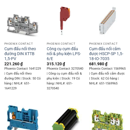
PHOENIX CONTACT
PHOENIX CONTACT
PHOENIX CONTACT
Cụm đấu nối theo
Công cụ cụm đấu
Cụm đấu nối cắm
đường DIN XTTB
nối & phụ kiện LPS-
được HSCP-SP 1,5-
1,5-PV
6/E
18-IO-7035
221.260
₫
315.120
₫
681.980
₫
Phoenix Contact 1641229
Phoenix Contact 3270540
Phoenix Contact 1569965
| Cụm đấu nối theo
| Công cụ cụm đấu nối &
| Cụm đấu nối cắm được
đường DIN | Stock: 50 Có
phụ kiện | Stock: 19 Có
| Stock: 62 Có hàng |
hàng | NHL#: 651-
hàng | NHL#: 651-
NHL#: 651-1569965
1641229
3270540