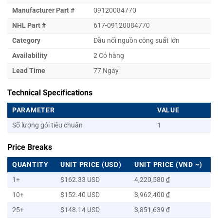
Manufacturer Part #
09120084770
NHL Part #
617-09120084770
Category
Đầu nối nguồn công suất lớn
Availability
2 Có hàng
Lead Time
77 Ngày
Technical Specifications
PARAMETER
VALUE
Số lượng gói tiêu chuẩn
1
Price Breaks
QUANTITY
UNIT PRICE (USD)
UNIT PRICE (VND ~)
1+
$162.33 USD
4,220,580 ₫
10+
$152.40 USD
3,962,400 ₫
25+
$148.14 USD
3,851,639 ₫