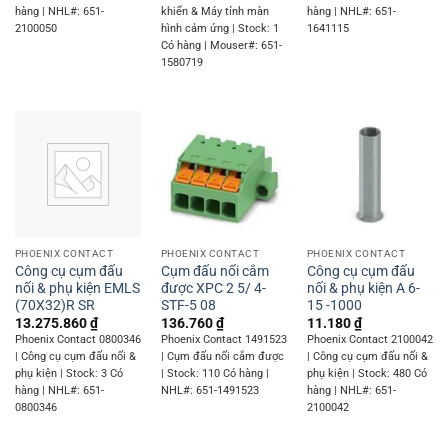
hàng | NHL#: 651-
khiển & Máy tính màn
hàng | NHL#: 651-
2100050
hình cảm ứng | Stock: 1
1641115
Có hàng | Mouser#: 651-
1580719
PHOENIX CONTACT
PHOENIX CONTACT
PHOENIX CONTACT
Công cụ cụm đấu
Cụm đấu nối cắm
Công cụ cụm đấu
nối & phụ kiện EMLS
được XPC 2 5/ 4-
nối & phụ kiện A 6-
(70X32)R SR
STF-5 08
15 -1000
13.275.860
₫
136.760
₫
11.180
₫
Phoenix Contact 0800346
Phoenix Contact 1491523
Phoenix Contact 2100042
| Công cụ cụm đấu nối &
| Cụm đấu nối cắm được
| Công cụ cụm đấu nối &
phụ kiện | Stock: 3 Có
| Stock: 110 Có hàng |
phụ kiện | Stock: 480 Có
hàng | NHL#: 651-
NHL#: 651-1491523
hàng | NHL#: 651-
0800346
2100042