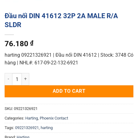
Đầu nối DIN 41612 32P 2A MALE R/A
SLDR
76.180
₫
harting 09221326921 | Đầu nối DIN 41612 | Stock: 3748 Có
hàng | NHL#: 617-09-22-132-6921
Đầu nối DIN 41612 32P 2A MALE R/A SLDR quantity
ADD TO CART
SKU:
09221326921
Categories:
Harting
,
Phoenix Contact
Tags:
09221326921
,
harting
Brand:
Harting