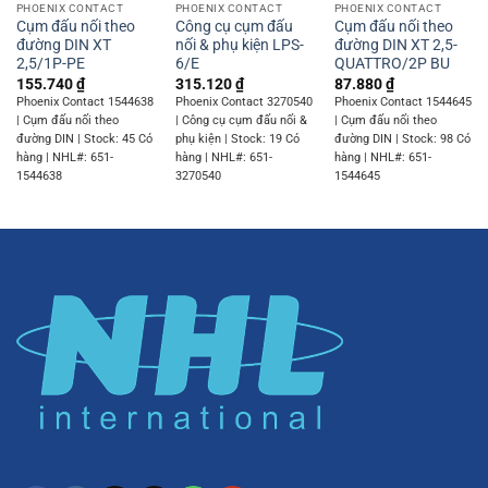
PHOENIX CONTACT
PHOENIX CONTACT
PHOENIX CONTACT
Cụm đấu nối theo
Công cụ cụm đấu
Cụm đấu nối theo
đường DIN XT
nối & phụ kiện LPS-
đường DIN XT 2,5-
2,5/1P-PE
6/E
QUATTRO/2P BU
155.740
₫
315.120
₫
87.880
₫
Phoenix Contact 1544638
Phoenix Contact 3270540
Phoenix Contact 1544645
| Cụm đấu nối theo
| Công cụ cụm đấu nối &
| Cụm đấu nối theo
đường DIN | Stock: 45 Có
phụ kiện | Stock: 19 Có
đường DIN | Stock: 98 Có
hàng | NHL#: 651-
hàng | NHL#: 651-
hàng | NHL#: 651-
1544638
3270540
1544645