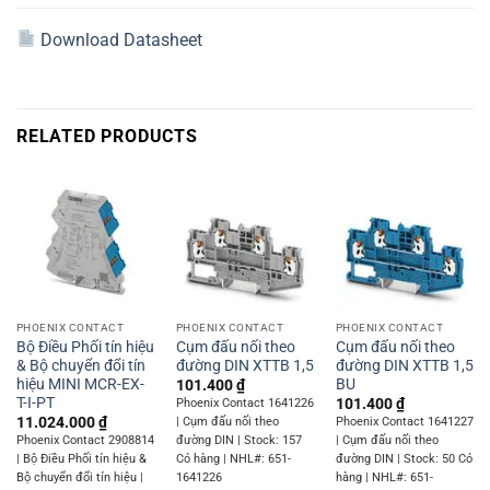
Download Datasheet
RELATED PRODUCTS
PHOENIX CONTACT
PHOENIX CONTACT
PHOENIX CONTACT
Bộ Điều Phối tín hiệu
Cụm đấu nối theo
Cụm đấu nối theo
& Bộ chuyển đổi tín
đường DIN XTTB 1,5
đường DIN XTTB 1,5
hiệu MINI MCR-EX-
BU
101.400
₫
T-I-PT
101.400
₫
Phoenix Contact 1641226
11.024.000
₫
| Cụm đấu nối theo
Phoenix Contact 1641227
Phoenix Contact 2908814
đường DIN | Stock: 157
| Cụm đấu nối theo
| Bộ Điều Phối tín hiệu &
Có hàng | NHL#: 651-
đường DIN | Stock: 50 Có
Bộ chuyển đổi tín hiệu |
1641226
hàng | NHL#: 651-