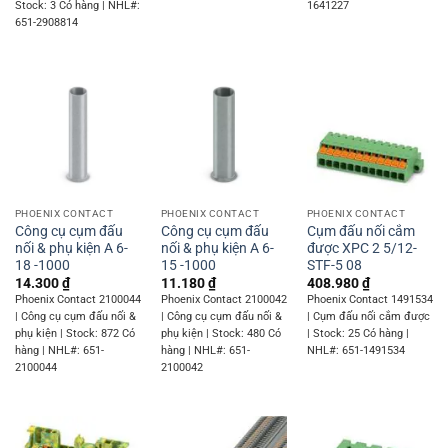
Stock: 3 Có hàng | NHL#:
1641227
651-2908814
PHOENIX CONTACT
PHOENIX CONTACT
PHOENIX CONTACT
Công cụ cụm đấu
Công cụ cụm đấu
Cụm đấu nối cắm
nối & phụ kiện A 6-
nối & phụ kiện A 6-
được XPC 2 5/12-
18 -1000
15 -1000
STF-5 08
14.300
₫
11.180
₫
408.980
₫
Phoenix Contact 2100044
Phoenix Contact 2100042
Phoenix Contact 1491534
| Công cụ cụm đấu nối &
| Công cụ cụm đấu nối &
| Cụm đấu nối cắm được
phụ kiện | Stock: 872 Có
phụ kiện | Stock: 480 Có
| Stock: 25 Có hàng |
hàng | NHL#: 651-
hàng | NHL#: 651-
NHL#: 651-1491534
2100044
2100042