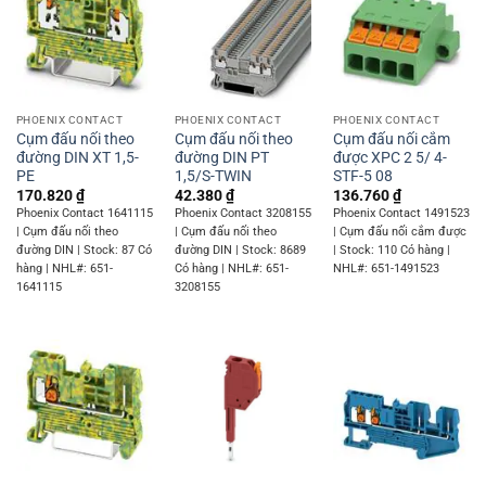
PHOENIX CONTACT
PHOENIX CONTACT
PHOENIX CONTACT
Cụm đấu nối theo
Cụm đấu nối theo
Cụm đấu nối cắm
đường DIN XT 1,5-
đường DIN PT
được XPC 2 5/ 4-
PE
1,5/S-TWIN
STF-5 08
170.820
₫
42.380
₫
136.760
₫
Phoenix Contact 1641115
Phoenix Contact 3208155
Phoenix Contact 1491523
| Cụm đấu nối theo
| Cụm đấu nối theo
| Cụm đấu nối cắm được
đường DIN | Stock: 87 Có
đường DIN | Stock: 8689
| Stock: 110 Có hàng |
hàng | NHL#: 651-
Có hàng | NHL#: 651-
NHL#: 651-1491523
1641115
3208155