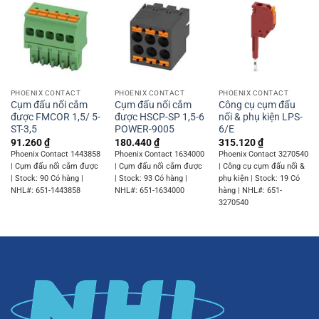
PHOENIX CONTACT
PHOENIX CONTACT
PHOENIX CONTACT
Cụm đấu nối cắm
Cụm đấu nối cắm
Công cụ cụm đấu
được FMCOR 1,5/ 5-
được HSCP-SP 1,5-6
nối & phụ kiện LPS-
ST-3,5
POWER-9005
6/E
91.260
₫
180.440
₫
315.120
₫
Phoenix Contact 1443858
Phoenix Contact 1634000
Phoenix Contact 3270540
| Cụm đấu nối cắm được
| Cụm đấu nối cắm được
| Công cụ cụm đấu nối &
| Stock: 90 Có hàng |
| Stock: 93 Có hàng |
phụ kiện | Stock: 19 Có
NHL#: 651-1443858
NHL#: 651-1634000
hàng | NHL#: 651-
3270540