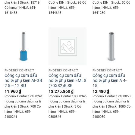
phụ kiện | Stock: 15719
đường DIN | Stock: 98 Có
đường DIN | Stock: 50 Có
Có hàng | NHL#: 651-
hàng | NHL#: 651-
hàng | NHL#: 651-
1618458
1544645
1641230
PHOENIX CONTACT
PHOENIX CONTACT
PHOENIX CONTACT
Công cụ cụm đấu
Công cụ cụm đấu
Công cụ cụm đấu
nối & phụ kiện AI-GB
nối & phụ kiện EMLS
nối & phụ kiện A 4-
2 5 – 12 BU
(70X32)R SR
15
11.960
₫
13.275.860
₫
12.480
₫
Phoenix Contact 2100241
Phoenix Contact 0800346
Phoenix Contact 2100050
| Công cụ cụm đấu nối &
| Công cụ cụm đấu nối &
| Công cụ cụm đấu nối &
phụ kiện | Stock: 700 Có
phụ kiện | Stock: 3 Có
phụ kiện | Stock: 1085 Có
hàng | NHL#: 651-
hàng | NHL#: 651-
hàng | NHL#: 651-
2100241
0800346
2100050