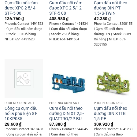
Cụm đấu nối cắm
Cụm đấu nối cắm
Cụm đấu nối theo
được XPC 2 5/ 4-
được XPC 2 5/12-
đường DIN PT
STF-5 08
STF-5 08
1,5/S-TWIN
136.760
₫
408.980
₫
42.380
₫
Phoenix Contact 1491523
Phoenix Contact 1491534
Phoenix Contact 3208155
| Cụm đấu nối cắm được
| Cụm đấu nối cắm được
| Cụm đấu nối theo
| Stock: 110 Có hàng |
| Stock: 25 Có hàng |
đường DIN | Stock: 8689
NHL#: 651-1491523
NHL#: 651-1491534
Có hàng | NHL#: 651-
3208155
PHOENIX CONTACT
PHOENIX CONTACT
PHOENIX CONTACT
Công cụ cụm đấu
Cụm đấu nối theo
Cụm đấu nối theo
nối & phụ kiện ST-
đường DIN XT 2,5-
đường DIN XTTB
10KP035
QUATTRO/2P BU
1,5-PE
28.600
₫
87.880
₫
309.920
₫
Phoenix Contact 1618458
Phoenix Contact 1544645
Phoenix Contact 1641230
| Công cụ cụm đấu nối &
| Cụm đấu nối theo
| Cụm đấu nối theo