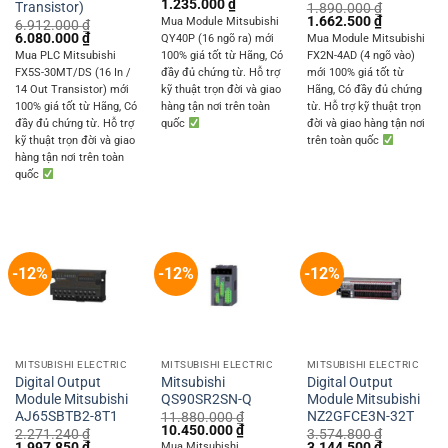
Original
Current
1.235.000
₫
Transistor)
1.890.000
₫
price
price
Original
Current
1.662.500
₫
Mua Module Mitsubishi
6.912.000
₫
was:
is:
price
price
Original
Current
6.080.000
₫
QY40P (16 ngõ ra) mới
Mua Module Mitsubishi
1.404.000 ₫.
1.235.000 ₫.
was:
is:
price
price
Mua PLC Mitsubishi
100% giá tốt từ Hãng, Có
FX2N-4AD (4 ngõ vào)
1.890.000 ₫.
1.662.500 
was:
is:
FX5S-30MT/DS (16 In /
đầy đủ chứng từ. Hỗ trợ
mới 100% giá tốt từ
6.912.000 ₫.
6.080.000 ₫.
14 Out Transistor) mới
kỹ thuật trọn đời và giao
Hãng, Có đầy đủ chứng
100% giá tốt từ Hãng, Có
hàng tận nơi trên toàn
từ. Hỗ trợ kỹ thuật trọn
đầy đủ chứng từ. Hỗ trợ
quốc
đời và giao hàng tận nơi
kỹ thuật trọn đời và giao
trên toàn quốc
hàng tận nơi trên toàn
quốc
-12%
-12%
-12%
MITSUBISHI ELECTRIC
MITSUBISHI ELECTRIC
MITSUBISHI ELECTRIC
Digital Output
Mitsubishi
Digital Output
Module Mitsubishi
QS90SR2SN-Q
Module Mitsubishi
AJ65SBTB2-8T1
NZ2GFCE3N-32T
11.880.000
₫
Original
Current
10.450.000
₫
2.271.240
₫
3.574.800
₫
price
price
Original
Current
Original
Current
1.997.850
₫
3.144.500
₫
Mua Mitsubishi