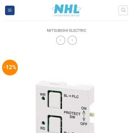
Skip
to
content
MITSUBISHI ELECTRIC
-12%