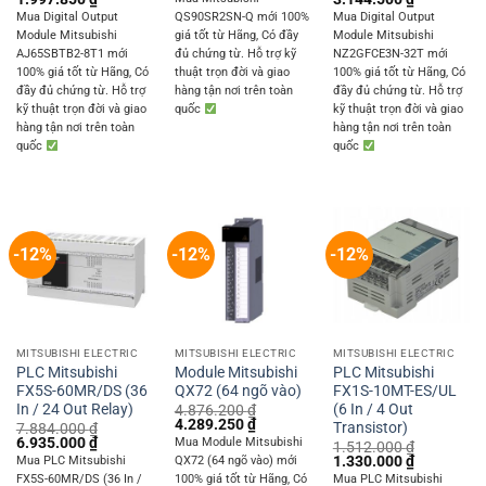
was:
is:
price
price
price
price
Mua Digital Output
QS90SR2SN-Q mới 100%
Mua Digital Output
11.880.000 ₫.
10.450.000 ₫.
was:
is:
was:
is:
Module Mitsubishi
giá tốt từ Hãng, Có đầy
Module Mitsubishi
2.271.240 ₫.
1.997.850 ₫.
3.574.800 ₫.
3.144.500 
AJ65SBTB2-8T1 mới
đủ chứng từ. Hỗ trợ kỹ
NZ2GFCE3N-32T mới
100% giá tốt từ Hãng, Có
thuật trọn đời và giao
100% giá tốt từ Hãng, Có
đầy đủ chứng từ. Hỗ trợ
hàng tận nơi trên toàn
đầy đủ chứng từ. Hỗ trợ
kỹ thuật trọn đời và giao
quốc
kỹ thuật trọn đời và giao
hàng tận nơi trên toàn
hàng tận nơi trên toàn
quốc
quốc
-12%
-12%
-12%
MITSUBISHI ELECTRIC
MITSUBISHI ELECTRIC
MITSUBISHI ELECTRIC
PLC Mitsubishi
Module Mitsubishi
PLC Mitsubishi
FX5S-60MR/DS (36
QX72 (64 ngõ vào)
FX1S-10MT-ES/UL
In / 24 Out Relay)
(6 In / 4 Out
4.876.200
₫
Original
Current
4.289.250
₫
Transistor)
7.884.000
₫
price
price
Original
Current
6.935.000
₫
Mua Module Mitsubishi
1.512.000
₫
was:
is:
price
price
Original
Current
1.330.000
₫
Mua PLC Mitsubishi
QX72 (64 ngõ vào) mới
4.876.200 ₫.
4.289.250 ₫.
was:
is:
price
price
FX5S-60MR/DS (36 In /
100% giá tốt từ Hãng, Có
Mua PLC Mitsubishi
7.884.000 ₫.
6.935.000 ₫.