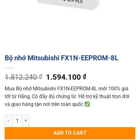
Bộ nhớ Mitsubishi FX1N-EEPROM-8L
Original
Current
1.812.240
₫
1.594.100
₫
price
price
Mua Bộ nhớ Mitsubishi FX1N-EEPROM-8L mới 100% giá
was:
is:
tốt từ Hãng, Có đầy đủ chứng từ. Hỗ trợ kỹ thuật trọn đời
1.812.240 ₫.
1.594.100 ₫.
và giao hàng tận nơi trên toàn quốc
Bộ nhớ Mitsubishi FX1N-EEPROM-8L quantity
ADD TO CART