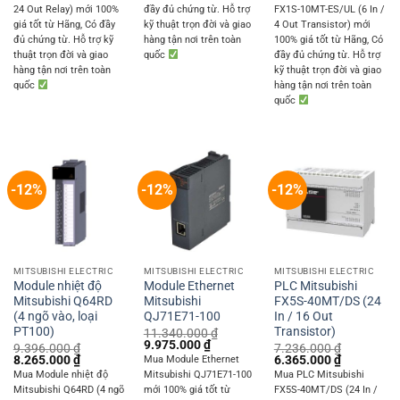
was:
is:
24 Out Relay) mới 100%
đầy đủ chứng từ. Hỗ trợ
FX1S-10MT-ES/UL (6 In /
1.512.000 ₫.
1.330.000 
giá tốt từ Hãng, Có đầy
kỹ thuật trọn đời và giao
4 Out Transistor) mới
đủ chứng từ. Hỗ trợ kỹ
hàng tận nơi trên toàn
100% giá tốt từ Hãng, Có
thuật trọn đời và giao
quốc
đầy đủ chứng từ. Hỗ trợ
hàng tận nơi trên toàn
kỹ thuật trọn đời và giao
quốc
hàng tận nơi trên toàn
quốc
-12%
-12%
-12%
MITSUBISHI ELECTRIC
MITSUBISHI ELECTRIC
MITSUBISHI ELECTRIC
Module nhiệt độ
Module Ethernet
PLC Mitsubishi
Mitsubishi Q64RD
Mitsubishi
FX5S-40MT/DS (24
(4 ngõ vào, loại
QJ71E71-100
In / 16 Out
PT100)
Transistor)
11.340.000
₫
Original
Current
9.975.000
₫
9.396.000
₫
7.236.000
₫
price
price
Original
Current
Original
Current
8.265.000
₫
6.365.000
₫
Mua Module Ethernet
was:
is:
price
price
price
price
Mua Module nhiệt độ
Mitsubishi QJ71E71-100
Mua PLC Mitsubishi
11.340.000 ₫.
9.975.000 ₫.
was:
is:
was:
is:
Mitsubishi Q64RD (4 ngõ
mới 100% giá tốt từ
FX5S-40MT/DS (24 In /
9.396.000 ₫.
8.265.000 ₫.
7.236.000 ₫.
6.365.000 