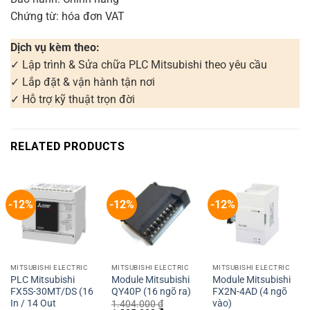
Chứng từ: hóa đơn VAT
Dịch vụ kèm theo:
✓ Lập trình & Sửa chữa PLC Mitsubishi theo yêu cầu
✓ Lắp đặt & vận hành tận nơi
✓ Hỗ trợ kỹ thuật trọn đời
RELATED PRODUCTS
-12%
-12%
-12%
MITSUBISHI ELECTRIC
MITSUBISHI ELECTRIC
MITSUBISHI ELECTRIC
PLC Mitsubishi
Module Mitsubishi
Module Mitsubishi
FX5S-30MT/DS (16
QY40P (16 ngõ ra)
FX2N-4AD (4 ngõ
In / 14 Out
vào)
1.404.000
₫