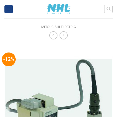
Skip
to
content
MITSUBISHI ELECTRIC
-12%