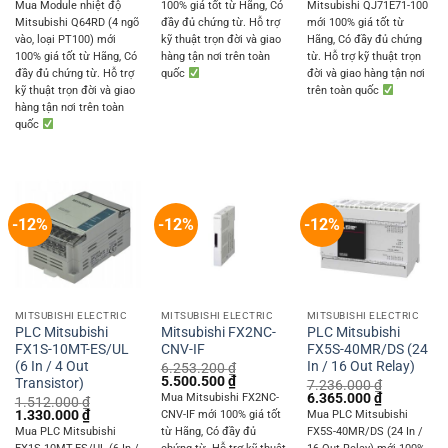
price
price
Mua Module nhiệt độ
100% giá tốt từ Hãng, Có
Mitsubishi QJ71E71-100
11.340.000 ₫.
9.975.000 
was:
is:
Mitsubishi Q64RD (4 ngõ
đầy đủ chứng từ. Hỗ trợ
mới 100% giá tốt từ
9.396.000 ₫.
8.265.000 ₫.
vào, loại PT100) mới
kỹ thuật trọn đời và giao
Hãng, Có đầy đủ chứng
100% giá tốt từ Hãng, Có
hàng tận nơi trên toàn
từ. Hỗ trợ kỹ thuật trọn
đầy đủ chứng từ. Hỗ trợ
quốc
đời và giao hàng tận nơi
kỹ thuật trọn đời và giao
trên toàn quốc
hàng tận nơi trên toàn
quốc
-12%
-12%
-12%
MITSUBISHI ELECTRIC
MITSUBISHI ELECTRIC
MITSUBISHI ELECTRIC
PLC Mitsubishi
Mitsubishi FX2NC-
PLC Mitsubishi
FX1S-10MT-ES/UL
CNV-IF
FX5S-40MR/DS (24
(6 In / 4 Out
In / 16 Out Relay)
6.253.200
₫
Original
Current
5.500.500
₫
Transistor)
7.236.000
₫
price
price
Original
Current
6.365.000
₫
Mua Mitsubishi FX2NC-
1.512.000
₫
was:
is:
price
price
Original
Current
1.330.000
₫
CNV-IF mới 100% giá tốt
Mua PLC Mitsubishi
6.253.200 ₫.
5.500.500 ₫.
was:
is:
price
price
Mua PLC Mitsubishi
từ Hãng, Có đầy đủ
FX5S-40MR/DS (24 In /
7.236.000 ₫.
6.365.000 
was:
is: