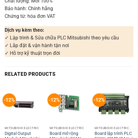
Chất lượng: Mới 100%
Bảo hành: Chính hãng
Chứng từ: hóa đơn VAT
Dịch vụ kèm theo:
✓ Lập trình & Sửa chữa PLC Mitsubishi theo yêu cầu
✓ Lắp đặt & vận hành tận nơi
✓ Hỗ trợ kỹ thuật trọn đời
RELATED PRODUCTS
-12%
-12%
-12%
MITSUBISHI ELECTRIC
MITSUBISHI ELECTRIC
MITSUBISHI ELECTRIC
Digital Output
Board mở rộng
Board lập trình PLC