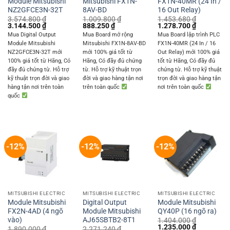
Module Mitsubishi
Mitsubishi FX1N-
FX1N-40MR (24 In /
NZ2GFCE3N-32T
8AV-BD
16 Out Relay)
3.574.800
₫
1.009.800
₫
1.453.680
₫
Original
Current
Original
Current
Original
Current
3.144.500
₫
888.250
₫
1.278.700
₫
price
price
price
price
price
price
Mua Digital Output
Mua Board mở rộng
Mua Board lập trình PLC
was:
is:
was:
is:
was:
is:
Module Mitsubishi
Mitsubishi FX1N-8AV-BD
FX1N-40MR (24 In / 16
3.574.800 ₫.
3.144.500 ₫.
1.009.800 ₫.
888.250 ₫.
1.453.680 ₫.
1.278.700 
NZ2GFCE3N-32T mới
mới 100% giá tốt từ
Out Relay) mới 100% giá
100% giá tốt từ Hãng, Có
Hãng, Có đầy đủ chứng
tốt từ Hãng, Có đầy đủ
đầy đủ chứng từ. Hỗ trợ
từ. Hỗ trợ kỹ thuật trọn
chứng từ. Hỗ trợ kỹ thuật
kỹ thuật trọn đời và giao
đời và giao hàng tận nơi
trọn đời và giao hàng tận
hàng tận nơi trên toàn
trên toàn quốc
nơi trên toàn quốc
quốc
-12%
-12%
-12%
MITSUBISHI ELECTRIC
MITSUBISHI ELECTRIC
MITSUBISHI ELECTRIC
Module Mitsubishi
Digital Output
Module Mitsubishi
FX2N-4AD (4 ngõ
Module Mitsubishi
QY40P (16 ngõ ra)
vào)
AJ65SBTB2-8T1
1.404.000
₫
Original
Current
1.235.000
₫
1.890.000
₫
2.271.240
₫