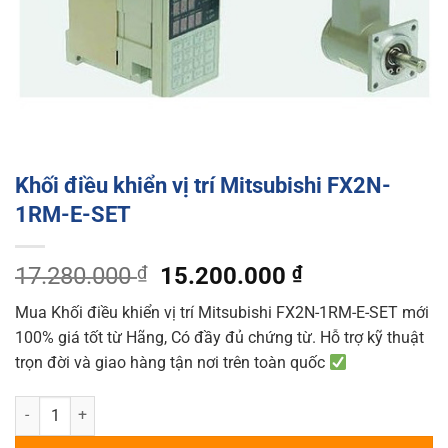
Khối điều khiển vị trí Mitsubishi FX2N-
1RM-E-SET
Original
Current
17.280.000
₫
15.200.000
₫
price
price
Mua Khối điều khiển vị trí Mitsubishi FX2N-1RM-E-SET mới
was:
is:
100% giá tốt từ Hãng, Có đầy đủ chứng từ. Hỗ trợ kỹ thuật
17.280.000 ₫.
15.200.000 ₫
trọn đời và giao hàng tận nơi trên toàn quốc
Khối điều khiển vị trí Mitsubishi FX2N-1RM-E-SET quantity