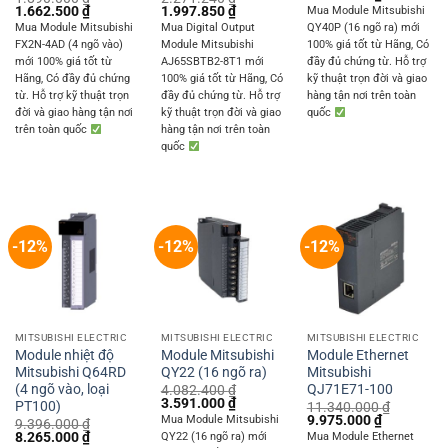
price
price
Original
Current
Original
Current
1.662.500
₫
1.997.850
₫
Mua Module Mitsubishi
was:
is:
price
price
price
price
Mua Module Mitsubishi
Mua Digital Output
QY40P (16 ngõ ra) mới
1.404.000 ₫.
1.235.000 
was:
is:
was:
is:
FX2N-4AD (4 ngõ vào)
Module Mitsubishi
100% giá tốt từ Hãng, Có
1.890.000 ₫.
1.662.500 ₫.
2.271.240 ₫.
1.997.850 ₫.
mới 100% giá tốt từ
AJ65SBTB2-8T1 mới
đầy đủ chứng từ. Hỗ trợ
Hãng, Có đầy đủ chứng
100% giá tốt từ Hãng, Có
kỹ thuật trọn đời và giao
từ. Hỗ trợ kỹ thuật trọn
đầy đủ chứng từ. Hỗ trợ
hàng tận nơi trên toàn
đời và giao hàng tận nơi
kỹ thuật trọn đời và giao
quốc
trên toàn quốc
hàng tận nơi trên toàn
quốc
-12%
-12%
-12%
MITSUBISHI ELECTRIC
MITSUBISHI ELECTRIC
MITSUBISHI ELECTRIC
Module nhiệt độ
Module Mitsubishi
Module Ethernet
Mitsubishi Q64RD
QY22 (16 ngõ ra)
Mitsubishi
(4 ngõ vào, loại
QJ71E71-100
4.082.400
₫
Original
Current
3.591.000
₫
PT100)
11.340.000
₫
price
price
Original
Current
9.975.000
₫
Mua Module Mitsubishi
9.396.000
₫
was:
is:
price
price
Original
Current
8.265.000
₫
QY22 (16 ngõ ra) mới
Mua Module Ethernet
4.082.400 ₫.
3.591.000 ₫.
was:
is: