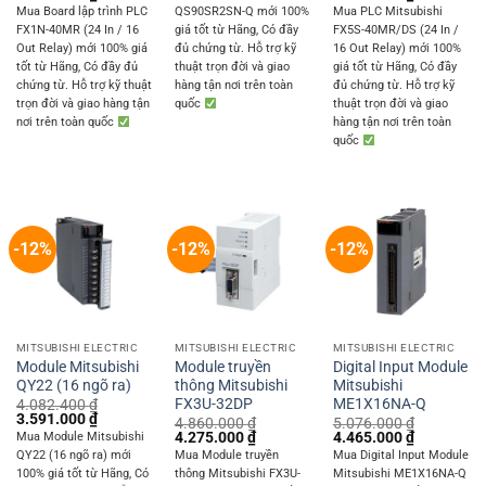
was:
is:
price
price
price
price
Mua Board lập trình PLC
QS90SR2SN-Q mới 100%
Mua PLC Mitsubishi
11.880.000 ₫.
10.450.000 ₫.
was:
is:
was:
is:
FX1N-40MR (24 In / 16
giá tốt từ Hãng, Có đầy
FX5S-40MR/DS (24 In /
1.453.680 ₫.
1.278.700 ₫.
7.236.000 ₫.
6.365.000 
Out Relay) mới 100% giá
đủ chứng từ. Hỗ trợ kỹ
16 Out Relay) mới 100%
tốt từ Hãng, Có đầy đủ
thuật trọn đời và giao
giá tốt từ Hãng, Có đầy
chứng từ. Hỗ trợ kỹ thuật
hàng tận nơi trên toàn
đủ chứng từ. Hỗ trợ kỹ
trọn đời và giao hàng tận
quốc
thuật trọn đời và giao
nơi trên toàn quốc
hàng tận nơi trên toàn
quốc
-12%
-12%
-12%
MITSUBISHI ELECTRIC
MITSUBISHI ELECTRIC
MITSUBISHI ELECTRIC
Module Mitsubishi
Module truyền
Digital Input Module
QY22 (16 ngõ ra)
thông Mitsubishi
Mitsubishi
FX3U-32DP
ME1X16NA-Q
4.082.400
₫
Original
Current
3.591.000
₫
4.860.000
₫
5.076.000
₫
price
price
Original
Current
Original
Current
4.275.000
₫
4.465.000
₫
Mua Module Mitsubishi
was:
is:
price
price
price
price
QY22 (16 ngõ ra) mới
Mua Module truyền
Mua Digital Input Module
4.082.400 ₫.
3.591.000 ₫.
was:
is:
was:
is:
100% giá tốt từ Hãng, Có
thông Mitsubishi FX3U-
Mitsubishi ME1X16NA-Q
4.860.000 ₫.
4.275.000 ₫.
5.076.000 ₫.
4.465.000 