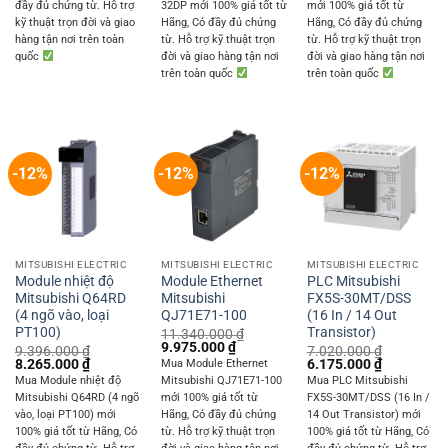
đầy đủ chứng từ. Hỗ trợ
32DP mới 100% giá tốt từ
mới 100% giá tốt từ
kỹ thuật trọn đời và giao
Hãng, Có đầy đủ chứng
Hãng, Có đầy đủ chứng
hàng tận nơi trên toàn
từ. Hỗ trợ kỹ thuật trọn
từ. Hỗ trợ kỹ thuật trọn
quốc
đời và giao hàng tận nơi
đời và giao hàng tận nơi
trên toàn quốc
trên toàn quốc
-12%
-12%
-12%
MITSUBISHI ELECTRIC
MITSUBISHI ELECTRIC
MITSUBISHI ELECTRIC
Module nhiệt độ
Module Ethernet
PLC Mitsubishi
Mitsubishi Q64RD
Mitsubishi
FX5S-30MT/DSS
(4 ngõ vào, loại
QJ71E71-100
(16 In / 14 Out
PT100)
Transistor)
11.340.000
₫
Original
Current
9.975.000
₫
9.396.000
₫
7.020.000
₫
price
price
Original
Current
Original
Current
8.265.000
₫
6.175.000
₫
Mua Module Ethernet
was:
is:
price
price
price
price
Mua Module nhiệt độ
Mitsubishi QJ71E71-100
Mua PLC Mitsubishi
11.340.000 ₫.
9.975.000 ₫.
was:
is:
was:
is:
Mitsubishi Q64RD (4 ngõ
mới 100% giá tốt từ
FX5S-30MT/DSS (16 In /
9.396.000 ₫.
8.265.000 ₫.
7.020.000 ₫.
6.175.000 
vào, loại PT100) mới
Hãng, Có đầy đủ chứng
14 Out Transistor) mới
100% giá tốt từ Hãng, Có
từ. Hỗ trợ kỹ thuật trọn
100% giá tốt từ Hãng, Có