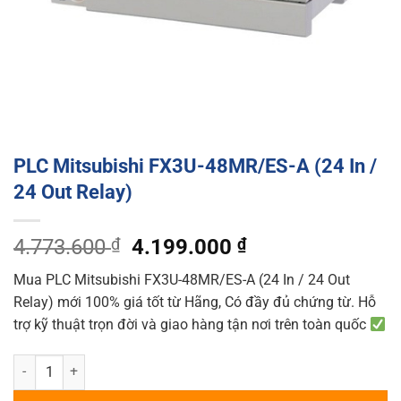
PLC Mitsubishi FX3U-48MR/ES-A (24 In /
24 Out Relay)
Original
Current
4.773.600
₫
4.199.000
₫
price
price
Mua PLC Mitsubishi FX3U-48MR/ES-A (24 In / 24 Out
was:
is:
Relay) mới 100% giá tốt từ Hãng, Có đầy đủ chứng từ. Hỗ
4.773.600 ₫.
4.199.000 ₫.
trợ kỹ thuật trọn đời và giao hàng tận nơi trên toàn quốc
PLC Mitsubishi FX3U-48MR/ES-A (24 In / 24 Out Relay) quantity