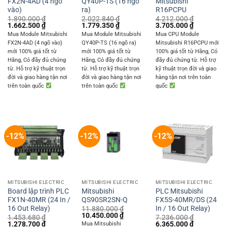
FX2N-4AD (4 ngõ
QY40P-TS (16 ngõ
Mitsubishi
vào)
ra)
R16PCPU
1.890.000
₫
2.022.840
₫
4.212.000
₫
Original
Current
Original
Current
Original
Current
1.662.500
₫
1.779.350
₫
3.705.000
₫
price
price
price
price
price
price
Mua Module Mitsubishi
Mua Module Mitsubishi
Mua CPU Module
was:
is:
was:
is:
was:
is:
FX2N-4AD (4 ngõ vào)
QY40P-TS (16 ngõ ra)
Mitsubishi R16PCPU mới
1.890.000 ₫.
1.662.500 ₫.
2.022.840 ₫.
1.779.350 ₫.
4.212.000 ₫.
3.705.000 
mới 100% giá tốt từ
mới 100% giá tốt từ
100% giá tốt từ Hãng, Có
Hãng, Có đầy đủ chứng
Hãng, Có đầy đủ chứng
đầy đủ chứng từ. Hỗ trợ
từ. Hỗ trợ kỹ thuật trọn
từ. Hỗ trợ kỹ thuật trọn
kỹ thuật trọn đời và giao
đời và giao hàng tận nơi
đời và giao hàng tận nơi
hàng tận nơi trên toàn
trên toàn quốc
trên toàn quốc
quốc
-12%
-12%
-12%
MITSUBISHI ELECTRIC
MITSUBISHI ELECTRIC
MITSUBISHI ELECTRIC
Board lập trình PLC
Mitsubishi
PLC Mitsubishi
FX1N-40MR (24 In /
QS90SR2SN-Q
FX5S-40MR/DS (24
16 Out Relay)
In / 16 Out Relay)
11.880.000
₫
Original
Current
10.450.000
₫
1.453.680
₫
7.236.000
₫
price
price
Original
Current
Original
Current
1.278.700
₫
6.365.000
₫
Mua Mitsubishi