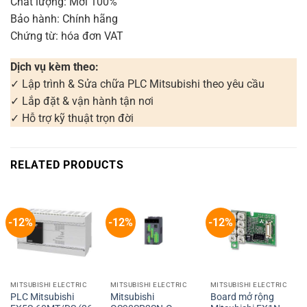
Chất lượng: Mới 100%
Bảo hành: Chính hãng
Chứng từ: hóa đơn VAT
Dịch vụ kèm theo:
✓ Lập trình & Sửa chữa PLC Mitsubishi theo yêu cầu
✓ Lắp đặt & vận hành tận nơi
✓ Hỗ trợ kỹ thuật trọn đời
RELATED PRODUCTS
-12%
-12%
-12%
MITSUBISHI ELECTRIC
MITSUBISHI ELECTRIC
MITSUBISHI ELECTRIC
PLC Mitsubishi
Mitsubishi
Board mở rộng