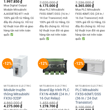
Original
Current
1.997.850
₫
7.020.000
₫
7.236.000
₫
price
price
Original
Current
Original
Current
6.175.000
₫
6.365.000
₫
Mua Digital Output
was:
is:
price
price
price
price
Module Mitsubishi
Mua PLC Mitsubishi
Mua PLC Mitsubishi
2.271.240 ₫.
1.997.850 ₫.
was:
is:
was:
is:
AJ65SBTB2-8T1 mới
FX5S-30MT/DSS (16 In /
FX5S-40MT/DS (24 In /
7.020.000 ₫.
6.175.000 ₫.
7.236.000 ₫.
6.365.000 
100% giá tốt từ Hãng, Có
14 Out Transistor) mới
16 Out Transistor) mới
đầy đủ chứng từ. Hỗ trợ
100% giá tốt từ Hãng, Có
100% giá tốt từ Hãng, Có
kỹ thuật trọn đời và giao
đầy đủ chứng từ. Hỗ trợ
đầy đủ chứng từ. Hỗ trợ
hàng tận nơi trên toàn
kỹ thuật trọn đời và giao
kỹ thuật trọn đời và giao
quốc
hàng tận nơi trên toàn
hàng tận nơi trên toàn
quốc
quốc
-12%
-12%
-12%
MITSUBISHI ELECTRIC
MITSUBISHI ELECTRIC
MITSUBISHI ELECTRIC
Module truyền
Board lập trình PLC
PLC Mitsubishi
thông Mitsubishi
FX1N-40MR (24 In /
FX5S-60MT/DSS
FX3U-32DP
16 Out Relay)
(36 In / 24 Out
Transistor)
4.860.000
₫
1.453.680
₫
Original
Current
Original
Current
4.275.000
₫
1.278.700
₫
8.100.000
₫
price
price
price
price
Original
Current