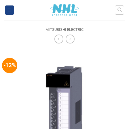
Skip
to
content
MITSUBISHI ELECTRIC
-12%