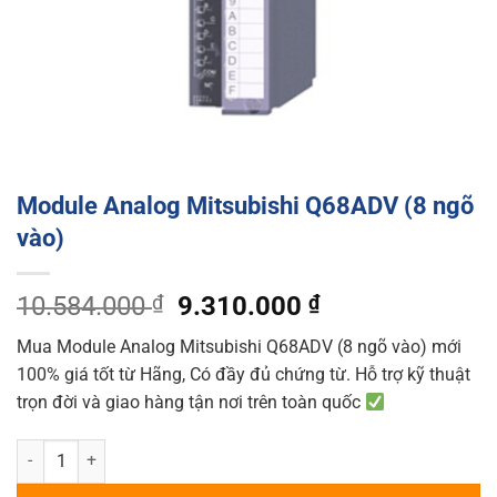
Module Analog Mitsubishi Q68ADV (8 ngõ
vào)
Original
Current
10.584.000
₫
9.310.000
₫
price
price
Mua Module Analog Mitsubishi Q68ADV (8 ngõ vào) mới
was:
is:
100% giá tốt từ Hãng, Có đầy đủ chứng từ. Hỗ trợ kỹ thuật
10.584.000 ₫.
9.310.000 ₫.
trọn đời và giao hàng tận nơi trên toàn quốc
Module Analog Mitsubishi Q68ADV (8 ngõ vào) quantity