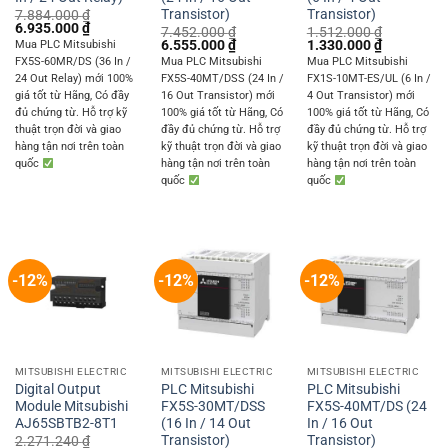
Transistor)
Transistor)
7.884.000
₫
Original
Current
6.935.000
₫
7.452.000
₫
1.512.000
₫
price
price
Original
Current
Original
Current
6.555.000
₫
1.330.000
₫
Mua PLC Mitsubishi
was:
is:
price
price
price
price
FX5S-60MR/DS (36 In /
Mua PLC Mitsubishi
Mua PLC Mitsubishi
7.884.000 ₫.
6.935.000 ₫.
was:
is:
was:
is:
24 Out Relay) mới 100%
FX5S-40MT/DSS (24 In /
FX1S-10MT-ES/UL (6 In /
7.452.000 ₫.
6.555.000 ₫.
1.512.000 ₫.
1.330.000 
giá tốt từ Hãng, Có đầy
16 Out Transistor) mới
4 Out Transistor) mới
đủ chứng từ. Hỗ trợ kỹ
100% giá tốt từ Hãng, Có
100% giá tốt từ Hãng, Có
thuật trọn đời và giao
đầy đủ chứng từ. Hỗ trợ
đầy đủ chứng từ. Hỗ trợ
hàng tận nơi trên toàn
kỹ thuật trọn đời và giao
kỹ thuật trọn đời và giao
quốc
hàng tận nơi trên toàn
hàng tận nơi trên toàn
quốc
quốc
-12%
-12%
-12%
MITSUBISHI ELECTRIC
MITSUBISHI ELECTRIC
MITSUBISHI ELECTRIC
Digital Output
PLC Mitsubishi
PLC Mitsubishi
Module Mitsubishi
FX5S-30MT/DSS
FX5S-40MT/DS (24
AJ65SBTB2-8T1
(16 In / 14 Out
In / 16 Out
Transistor)
Transistor)
2.271.240
₫