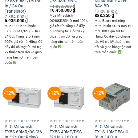
FX5S-60MT/DS (36
QS90SR2SN-Q
Mitsubishi FX1N-
In / 24 Out
8AV-BD
11.880.000
₫
Original
Current
10.450.000
₫
Transistor)
1.009.800
₫
price
price
Original
Current
888.250
₫
Mua Mitsubishi
7.884.000
₫
was:
is:
price
price
Original
Current
6.935.000
₫
QS90SR2SN-Q mới 100%
Mua Board mở rộng
11.880.000 ₫.
10.450.000 ₫.
was:
is:
price
price
Mua PLC Mitsubishi
giá tốt từ Hãng, Có đầy
Mitsubishi FX1N-8AV-BD
1.009.800 ₫.
888.250 ₫.
was:
is:
FX5S-60MT/DS (36 In /
đủ chứng từ. Hỗ trợ kỹ
mới 100% giá tốt từ
7.884.000 ₫.
6.935.000 ₫.
24 Out Transistor) mới
thuật trọn đời và giao
Hãng, Có đầy đủ chứng
100% giá tốt từ Hãng, Có
hàng tận nơi trên toàn
từ. Hỗ trợ kỹ thuật trọn
đầy đủ chứng từ. Hỗ trợ
quốc
đời và giao hàng tận nơi
kỹ thuật trọn đời và giao
trên toàn quốc
hàng tận nơi trên toàn
quốc
-12%
-12%
-12%
MITSUBISHI ELECTRIC
MITSUBISHI ELECTRIC
MITSUBISHI ELECTRIC
PLC Mitsubishi
PLC Mitsubishi
PLC Mitsubishi
FX5S-60MR/DS (36
FX5S-40MT/DSS
FX1S-10MT-ES/UL
In / 24 Out Relay)
(24 In / 16 Out
(6 In / 4 Out