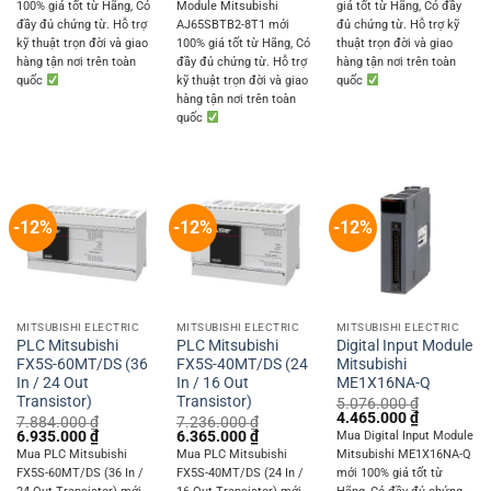
100% giá tốt từ Hãng, Có
Module Mitsubishi
giá tốt từ Hãng, Có đầy
2.271.240 ₫.
1.997.850 ₫.
đầy đủ chứng từ. Hỗ trợ
AJ65SBTB2-8T1 mới
đủ chứng từ. Hỗ trợ kỹ
kỹ thuật trọn đời và giao
100% giá tốt từ Hãng, Có
thuật trọn đời và giao
hàng tận nơi trên toàn
đầy đủ chứng từ. Hỗ trợ
hàng tận nơi trên toàn
quốc
kỹ thuật trọn đời và giao
quốc
hàng tận nơi trên toàn
quốc
-12%
-12%
-12%
MITSUBISHI ELECTRIC
MITSUBISHI ELECTRIC
MITSUBISHI ELECTRIC
PLC Mitsubishi
PLC Mitsubishi
Digital Input Module
FX5S-60MT/DS (36
FX5S-40MT/DS (24
Mitsubishi
In / 24 Out
In / 16 Out
ME1X16NA-Q
Transistor)
Transistor)
5.076.000
₫
Original
Current
4.465.000
₫
7.884.000
₫
7.236.000
₫
price
price
Original
Current
Original
Current
6.935.000
₫
6.365.000
₫
Mua Digital Input Module
was:
is:
price
price
price
price
Mua PLC Mitsubishi
Mua PLC Mitsubishi
Mitsubishi ME1X16NA-Q
5.076.000 ₫.
4.465.000 
was:
is:
was:
is:
FX5S-60MT/DS (36 In /
FX5S-40MT/DS (24 In /
mới 100% giá tốt từ
7.884.000 ₫.
6.935.000 ₫.
7.236.000 ₫.
6.365.000 ₫.