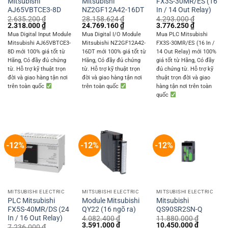
Mitsubishi
Mitsubishi
FX3S-30MR/ES (16
AJ65VBTCE3-8D
NZ2GF12A42-16DT
In / 14 Out Relay)
2.635.200
₫
28.158.624
₫
4.293.000
₫
Original
Current
Original
Current
Original
Current
2.318.000
₫
24.769.160
₫
3.776.250
₫
price
price
price
price
price
price
Mua Digital Input Module
Mua Digital I/O Module
Mua PLC Mitsubishi
was:
is:
was:
is:
was:
is:
Mitsubishi AJ65VBTCE3-
Mitsubishi NZ2GF12A42-
FX3S-30MR/ES (16 In /
2.635.200 ₫.
2.318.000 ₫.
28.158.624 ₫.
24.769.160 ₫.
4.293.000 ₫.
3.776.250 
8D mới 100% giá tốt từ
16DT mới 100% giá tốt từ
14 Out Relay) mới 100%
Hãng, Có đầy đủ chứng
Hãng, Có đầy đủ chứng
giá tốt từ Hãng, Có đầy
từ. Hỗ trợ kỹ thuật trọn
từ. Hỗ trợ kỹ thuật trọn
đủ chứng từ. Hỗ trợ kỹ
đời và giao hàng tận nơi
đời và giao hàng tận nơi
thuật trọn đời và giao
trên toàn quốc
trên toàn quốc
hàng tận nơi trên toàn
quốc
-12%
-12%
-12%
MITSUBISHI ELECTRIC
MITSUBISHI ELECTRIC
MITSUBISHI ELECTRIC
PLC Mitsubishi
Module Mitsubishi
Mitsubishi
FX5S-40MR/DS (24
QY22 (16 ngõ ra)
QS90SR2SN-Q
In / 16 Out Relay)
4.082.400
₫
11.880.000
₫
Original
Current
Original
Current
3.591.000
₫
10.450.000
₫
7.236.000
₫