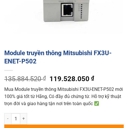
Module truyền thông Mitsubishi FX3U-
ENET-P502
Original
Current
135.884.520
₫
119.528.050
₫
price
price
Mua Module truyền thông Mitsubishi FX3U-ENET-P502 mới
was:
is:
100% giá tốt từ Hãng, Có đầy đủ chứng từ. Hỗ trợ kỹ thuật
135.884.520 ₫.
119.528.05
trọn đời và giao hàng tận nơi trên toàn quốc
Module truyền thông Mitsubishi FX3U-ENET-P502 quantity