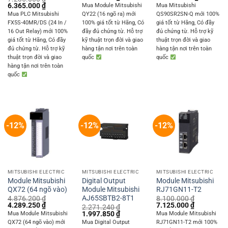
price
price
price
price
Original
Current
6.365.000
₫
Mua Module Mitsubishi
Mua Mitsubishi
was:
is:
was:
is:
price
price
Mua PLC Mitsubishi
QY22 (16 ngõ ra) mới
QS90SR2SN-Q mới 100%
4.082.400 ₫.
3.591.000 ₫.
11.880.000 ₫.
10.450.0
was:
is:
FX5S-40MR/DS (24 In /
100% giá tốt từ Hãng, Có
giá tốt từ Hãng, Có đầy
7.236.000 ₫.
6.365.000 ₫.
16 Out Relay) mới 100%
đầy đủ chứng từ. Hỗ trợ
đủ chứng từ. Hỗ trợ kỹ
giá tốt từ Hãng, Có đầy
kỹ thuật trọn đời và giao
thuật trọn đời và giao
đủ chứng từ. Hỗ trợ kỹ
hàng tận nơi trên toàn
hàng tận nơi trên toàn
thuật trọn đời và giao
quốc
quốc
hàng tận nơi trên toàn
quốc
-12%
-12%
-12%
MITSUBISHI ELECTRIC
MITSUBISHI ELECTRIC
MITSUBISHI ELECTRIC
Module Mitsubishi
Digital Output
Module Mitsubishi
QX72 (64 ngõ vào)
Module Mitsubishi
RJ71GN11-T2
AJ65SBTB2-8T1
4.876.200
₫
8.100.000
₫
Original
Current
Original
Current
4.289.250
₫
7.125.000
₫
2.271.240
₫
price
price
price
price
Original
Current
1.997.850
₫
Mua Module Mitsubishi
Mua Module Mitsubishi
was:
is:
was:
is:
price
price
QX72 (64 ngõ vào) mới
Mua Digital Output
RJ71GN11-T2 mới 100%
4.876.200 ₫.
4.289.250 ₫.
8.100.000 ₫.
7.125.000 
was:
is: