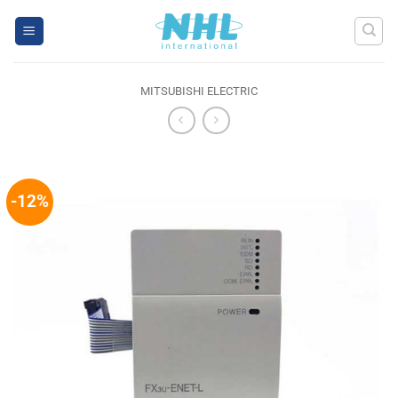
Skip
to
content
MITSUBISHI ELECTRIC
-12%