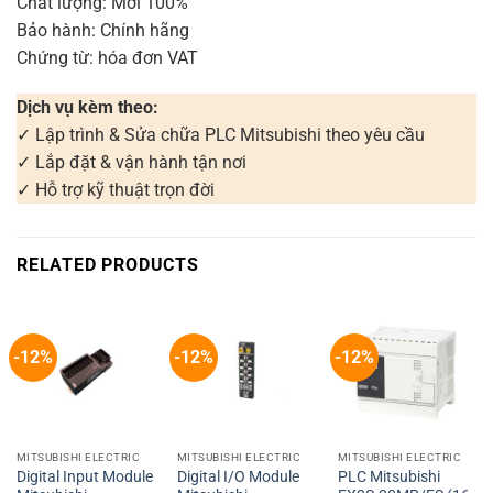
Chất lượng: Mới 100%
Bảo hành: Chính hãng
Chứng từ: hóa đơn VAT
Dịch vụ kèm theo:
✓ Lập trình & Sửa chữa PLC Mitsubishi theo yêu cầu
✓ Lắp đặt & vận hành tận nơi
✓ Hỗ trợ kỹ thuật trọn đời
RELATED PRODUCTS
-12%
-12%
-12%
MITSUBISHI ELECTRIC
MITSUBISHI ELECTRIC
MITSUBISHI ELECTRIC
Digital Input Module
Digital I/O Module
PLC Mitsubishi