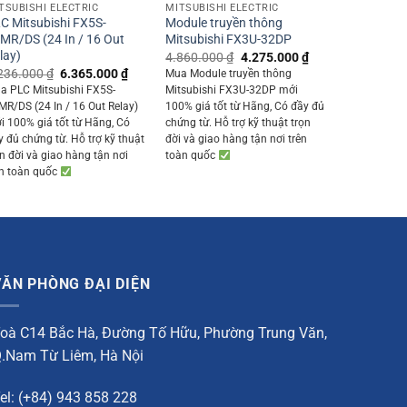
TSUBISHI ELECTRIC
MITSUBISHI ELECTRIC
C Mitsubishi FX5S-
Module truyền thông
MR/DS (24 In / 16 Out
Mitsubishi FX3U-32DP
lay)
Original
Current
4.860.000
₫
4.275.000
₫
price
price
Original
Current
236.000
₫
6.365.000
₫
Mua Module truyền thông
was:
is:
price
price
a PLC Mitsubishi FX5S-
Mitsubishi FX3U-32DP mới
00 ₫.
4.860.000 ₫.
4.275.000 ₫.
was:
is:
MR/DS (24 In / 16 Out Relay)
100% giá tốt từ Hãng, Có đầy đủ
7.236.000 ₫.
6.365.000 ₫.
i 100% giá tốt từ Hãng, Có
chứng từ. Hỗ trợ kỹ thuật trọn
y đủ chứng từ. Hỗ trợ kỹ thuật
đời và giao hàng tận nơi trên
ọn đời và giao hàng tận nơi
toàn quốc
ên toàn quốc
VĂN PHÒNG ĐẠI DIỆN
oà C14 Bắc Hà, Đường Tố Hữu, Phường Trung Văn,
.Nam Từ Liêm, Hà Nội
el: (+84) 943 858 228