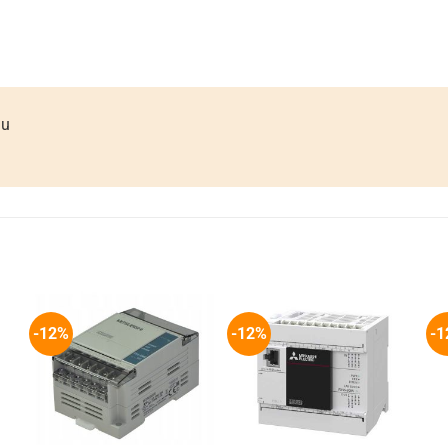
ầu
-12%
-12%
-1
+
+