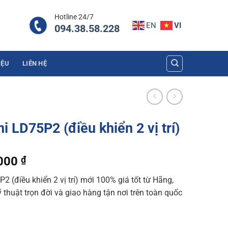
Hotline 24/7
EN
VI
094.38.58.228
IỆU
LIÊN HỆ
 LD75P2 (điều khiển 2 vị trí)
l
Current
.000
₫
price
 (điều khiển 2 vị trí) mới 100% giá tốt từ Hãng,
is:
 thuật trọn đời và giao hàng tận nơi trên toàn quốc
000 ₫.
7.125.000 ₫.
iển 2 vị trí) quantity