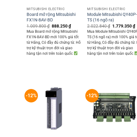
MITSUBISHI ELECTRIC
MITSUBISHI ELECTRIC
Board mở rộng Mitsubishi
Module Mitsubishi QY40P
FX1N-8AV-BD
TS (16 ngõ ra)
Original
Current
Original
1.009.800
₫
888.250
₫
2.022.840
₫
1.779.350
₫
price
price
price
p
Mua Board mở rộng Mitsubishi
Mua Module Mitsubishi QY40
was:
is:
was:
i
FX1N-8AV-BD mới 100% giá tốt
TS (16 ngõ ra) mới 100% giá t
1.009.800 ₫.
888.250 ₫.
2.022.840 ₫.
từ Hãng, Có đầy đủ chứng từ. Hỗ
từ Hãng, Có đầy đủ chứng từ.
trợ kỹ thuật trọn đời và giao
trợ kỹ thuật trọn đời và giao
hàng tận nơi trên toàn quốc
hàng tận nơi trên toàn quốc
-12%
-12%
+
+