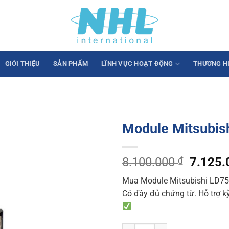
GIỚI THIỆU
SẢN PHẨM
LĨNH VỰC HOẠT ĐỘNG
THƯƠNG H
Module Mitsubishi
Origina
8.100.000
₫
7.125
price
Mua Module Mitsubishi LD75P2
was:
Có đầy đủ chứng từ. Hỗ trợ kỹ
8.100.
Module Mitsubishi LD75P2 (điều kh