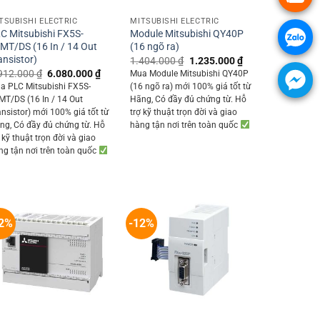
TSUBISHI ELECTRIC
MITSUBISHI ELECTRIC
C Mitsubishi FX5S-
Module Mitsubishi QY40P
MT/DS (16 In / 14 Out
(16 ngõ ra)
ansistor)
Original
Current
1.404.000
₫
1.235.000
₫
price
price
Original
Current
912.000
₫
6.080.000
₫
Mua Module Mitsubishi QY40P
was:
is:
price
price
a PLC Mitsubishi FX5S-
(16 ngõ ra) mới 100% giá tốt từ
1.404.000 ₫.
1.235.000 ₫.
was:
is:
MT/DS (16 In / 14 Out
Hãng, Có đầy đủ chứng từ. Hỗ
0 ₫.
6.912.000 ₫.
6.080.000 ₫.
ansistor) mới 100% giá tốt từ
trợ kỹ thuật trọn đời và giao
ng, Có đầy đủ chứng từ. Hỗ
hàng tận nơi trên toàn quốc
 kỹ thuật trọn đời và giao
ng tận nơi trên toàn quốc
2%
-12%
+
+