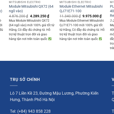
MITSUBISHI ELECTRIC
MITSUBISHI ELECTRIC
MI
-
Module Mitsubishi QX72 (64
Module Ethernet Mitsubishi
PL
y)
ngõ vào)
QJ71E71-100
40
Re
Current
Original
Current
Original
Current
4.876.200
₫
4.289.250
₫
11.340.000
₫
9.975.000
₫
rice
price
price
price
price
7.
N-
Mua Module Mitsubishi QX72
Mua Module Ethernet Mitsubishi
s:
was:
is:
was:
is:
ới
(64 ngõ vào) mới 100% giá tốt từ
QJ71E71-100 mới 100% giá tốt
Mu
1.278.700 ₫.
4.876.200 ₫.
4.289.250 ₫.
11.340.000 ₫.
9.975.0
 đủ
Hãng, Có đầy đủ chứng từ. Hỗ
từ Hãng, Có đầy đủ chứng từ. Hỗ
40
trợ kỹ thuật trọn đời và giao
trợ kỹ thuật trọn đời và giao
mớ
hàng tận nơi trên toàn quốc
hàng tận nơi trên toàn quốc
đầ
tr
tr
TRỤ SỞ CHÍNH
Lô 7 Liền Kề 23, Đường Mậu Lương, Phường Kiến
T
Hưng, Thành Phố Hà Nội
Q
Tel: (+84) 943 858 228
T