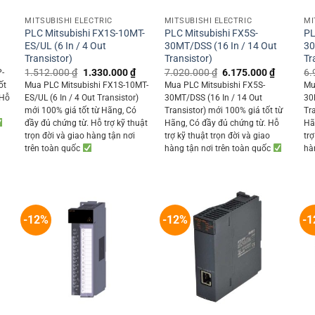
MITSUBISHI ELECTRIC
MITSUBISHI ELECTRIC
MI
-
PLC Mitsubishi FX1S-10MT-
PLC Mitsubishi FX5S-
PL
ES/UL (6 In / 4 Out
30MT/DSS (16 In / 14 Out
30
Transistor)
Transistor)
Tr
Current
rice
Original
Current
Original
Current
1.512.000
₫
1.330.000
₫
7.020.000
₫
6.175.000
₫
6.
P-
s:
price
price
price
price
ốt
Mua PLC Mitsubishi FX1S-10MT-
Mua PLC Mitsubishi FX5S-
Mu
1.779.350 ₫.
was:
is:
was:
is:
 Hỗ
ES/UL (6 In / 4 Out Transistor)
30MT/DSS (16 In / 14 Out
30
1.512.000 ₫.
1.330.000 ₫.
7.020.000 ₫.
6.175.00
mới 100% giá tốt từ Hãng, Có
Transistor) mới 100% giá tốt từ
Tr
đầy đủ chứng từ. Hỗ trợ kỹ thuật
Hãng, Có đầy đủ chứng từ. Hỗ
Hã
trọn đời và giao hàng tận nơi
trợ kỹ thuật trọn đời và giao
trợ
trên toàn quốc
hàng tận nơi trên toàn quốc
hà
-12%
-12%
-1
+
+