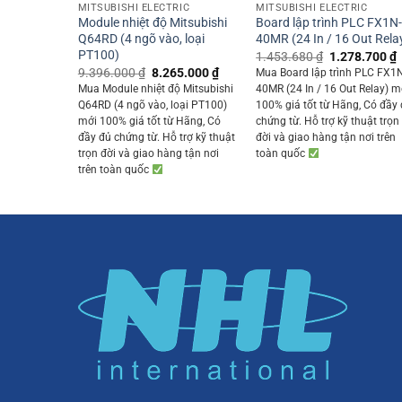
MITSUBISHI ELECTRIC
MITSUBISHI ELECTRIC
Module nhiệt độ Mitsubishi
Board lập trình PLC FX1N
Q64RD (4 ngõ vào, loại
40MR (24 In / 16 Out Rela
PT100)
Original
1.453.680
₫
1.278.700
₫
price
p
Original
Current
9.396.000
₫
8.265.000
₫
Mua Board lập trình PLC FX1
was:
i
price
price
Mua Module nhiệt độ Mitsubishi
40MR (24 In / 16 Out Relay) m
1.453.680 ₫.
was:
is:
Q64RD (4 ngõ vào, loại PT100)
100% giá tốt từ Hãng, Có đầy
9.396.000 ₫.
8.265.000 ₫.
mới 100% giá tốt từ Hãng, Có
chứng từ. Hỗ trợ kỹ thuật trọn
đầy đủ chứng từ. Hỗ trợ kỹ thuật
đời và giao hàng tận nơi trên
trọn đời và giao hàng tận nơi
toàn quốc
trên toàn quốc