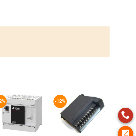
2%
-12%
+
+