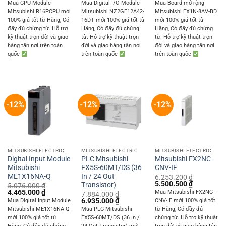
price
price
price
price
price
price
Mua CPU Module
Mua Digital I/O Module
Mua Board mở rộng
was:
is:
was:
is:
was:
is:
Mitsubishi R16PCPU mới
Mitsubishi NZ2GF12A42-
Mitsubishi FX1N-8AV-BD
4.212.000 ₫.
3.705.000 ₫.
28.158.624 ₫.
24.769.160 ₫.
1.009.800 ₫.
888.250 ₫.
100% giá tốt từ Hãng, Có
16DT mới 100% giá tốt từ
mới 100% giá tốt từ
đầy đủ chứng từ. Hỗ trợ
Hãng, Có đầy đủ chứng
Hãng, Có đầy đủ chứng
kỹ thuật trọn đời và giao
từ. Hỗ trợ kỹ thuật trọn
từ. Hỗ trợ kỹ thuật trọn
hàng tận nơi trên toàn
đời và giao hàng tận nơi
đời và giao hàng tận nơi
quốc
trên toàn quốc
trên toàn quốc
-12%
-12%
-12%
MITSUBISHI ELECTRIC
MITSUBISHI ELECTRIC
MITSUBISHI ELECTRIC
Digital Input Module
PLC Mitsubishi
Mitsubishi FX2NC-
Mitsubishi
FX5S-60MT/DS (36
CNV-IF
ME1X16NA-Q
In / 24 Out
6.253.200
₫
Original
Current
5.500.500
₫
Transistor)
5.076.000
₫
price
price
Original
Current
4.465.000
₫
Mua Mitsubishi FX2NC-
7.884.000
₫
was:
is:
price
price
Original
Current
6.935.000
₫
Mua Digital Input Module
CNV-IF mới 100% giá tốt
6.253.200 ₫.
5.500.500 
was:
is:
price
price
Mitsubishi ME1X16NA-Q
Mua PLC Mitsubishi
từ Hãng, Có đầy đủ
5.076.000 ₫.
4.465.000 ₫.
was:
is:
mới 100% giá tốt từ
FX5S-60MT/DS (36 In /
chứng từ. Hỗ trợ kỹ thuật
7.884.000 ₫.
6.935.000 ₫.