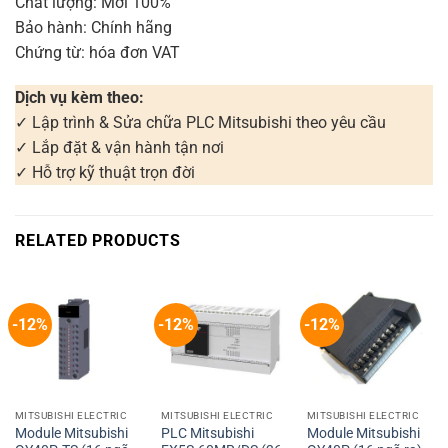
Chất lượng: Mới 100%
Bảo hành: Chính hãng
Chứng từ: hóa đơn VAT
Dịch vụ kèm theo:
✓ Lập trình & Sửa chữa PLC Mitsubishi theo yêu cầu
✓ Lắp đặt & vận hành tận nơi
✓ Hỗ trợ kỹ thuật trọn đời
RELATED PRODUCTS
-12%
-12%
-12%
MITSUBISHI ELECTRIC
MITSUBISHI ELECTRIC
MITSUBISHI ELECTRIC
Module Mitsubishi
PLC Mitsubishi
Module Mitsubishi