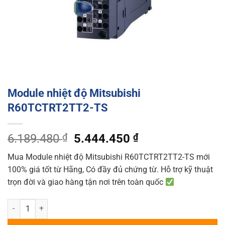
Module nhiệt độ Mitsubishi
R60TCTRT2TT2-TS
Original
Current
6.189.480
₫
5.444.450
₫
price
price
Mua Module nhiệt độ Mitsubishi R60TCTRT2TT2-TS mới
was:
is:
100% giá tốt từ Hãng, Có đầy đủ chứng từ. Hỗ trợ kỹ thuật
6.189.480 ₫.
5.444.450 ₫.
trọn đời và giao hàng tận nơi trên toàn quốc
Module nhiệt độ Mitsubishi R60TCTRT2TT2-TS quantity