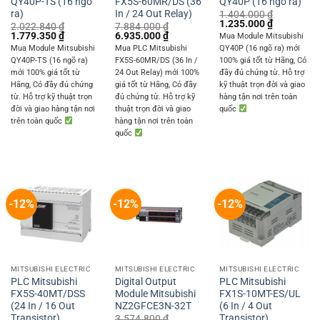
QY40P-TS (16 ngõ
FX5S-60MR/DS (36
QY40P (16 ngõ ra)
ra)
In / 24 Out Relay)
1.404.000
₫
Original
Current
1.235.000
₫
2.022.840
₫
7.884.000
₫
price
price
Original
Current
Original
Current
1.779.350
₫
6.935.000
₫
Mua Module Mitsubishi
was:
is:
price
price
price
price
Mua Module Mitsubishi
Mua PLC Mitsubishi
QY40P (16 ngõ ra) mới
1.404.000 ₫.
1.235.000 
was:
is:
was:
is:
QY40P-TS (16 ngõ ra)
FX5S-60MR/DS (36 In /
100% giá tốt từ Hãng, Có
2.022.840 ₫.
1.779.350 ₫.
7.884.000 ₫.
6.935.000 ₫.
mới 100% giá tốt từ
24 Out Relay) mới 100%
đầy đủ chứng từ. Hỗ trợ
Hãng, Có đầy đủ chứng
giá tốt từ Hãng, Có đầy
kỹ thuật trọn đời và giao
từ. Hỗ trợ kỹ thuật trọn
đủ chứng từ. Hỗ trợ kỹ
hàng tận nơi trên toàn
đời và giao hàng tận nơi
thuật trọn đời và giao
quốc
trên toàn quốc
hàng tận nơi trên toàn
quốc
-12%
-12%
-12%
MITSUBISHI ELECTRIC
MITSUBISHI ELECTRIC
MITSUBISHI ELECTRIC
PLC Mitsubishi
Digital Output
PLC Mitsubishi
FX5S-40MT/DSS
Module Mitsubishi
FX1S-10MT-ES/UL
(24 In / 16 Out
NZ2GFCE3N-32T
(6 In / 4 Out
Transistor)
Transistor)
3.574.800
₫