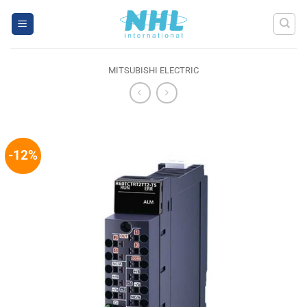
Skip
to
content
MITSUBISHI ELECTRIC
-12%