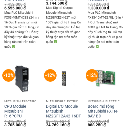
Original
Current
3.144.500
₫
7.452.000
₫
1.512.000
₫
price
price
Original
Current
Original
Current
6.555.000
₫
1.330.000
₫
Mua Digital Output
was:
is:
price
price
price
price
Mua PLC Mitsubishi
Module Mitsubishi
Mua PLC Mitsubishi
3.574.800 ₫.
3.144.500 ₫.
was:
is:
was:
is:
FX5S-40MT/DSS (24 In /
NZ2GFCE3N-32T mới
FX1S-10MT-ES/UL (6 In /
7.452.000 ₫.
6.555.000 ₫.
1.512.000 ₫.
1.330.000 
16 Out Transistor) mới
100% giá tốt từ Hãng, Có
4 Out Transistor) mới
100% giá tốt từ Hãng, Có
đầy đủ chứng từ. Hỗ trợ
100% giá tốt từ Hãng, Có
đầy đủ chứng từ. Hỗ trợ
kỹ thuật trọn đời và giao
đầy đủ chứng từ. Hỗ trợ
kỹ thuật trọn đời và giao
hàng tận nơi trên toàn
kỹ thuật trọn đời và giao
hàng tận nơi trên toàn
quốc
hàng tận nơi trên toàn
quốc
quốc
-12%
-12%
-12%
MITSUBISHI ELECTRIC
MITSUBISHI ELECTRIC
MITSUBISHI ELECTRIC
CPU Module
Digital I/O Module
Board mở rộng
Mitsubishi
Mitsubishi
Mitsubishi FX1N-
R16PCPU
NZ2GF12A42-16DT
8AV-BD
4.212.000
₫
28.158.624
₫
1.009.800
₫
Original
Current
Original
Current
Original
Current
3.705.000
₫
24.769.160
₫
888.250
₫