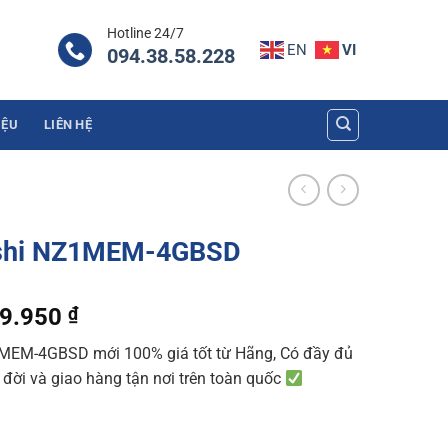
Hotline 24/7
EN
VI
094.38.58.228
IỆU
LIÊN HỆ
ishi NZ1MEM-4GBSD
al
Current
39.950
₫
price
MEM-4GBSD mới 100% giá tốt từ Hãng, Có đầy đủ
is:
n đời và giao hàng tận nơi trên toàn quốc
0.680 ₫.
75.639.950 ₫.
BSD quantity