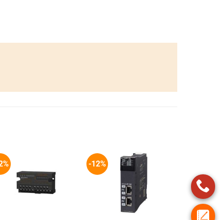
2%
-12%
+
+