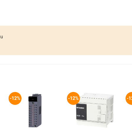
ầu
-12%
-12%
-1
+
+