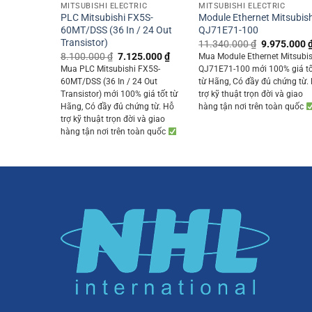
MITSUBISHI ELECTRIC
MITSUBISHI ELECTRIC
PLC Mitsubishi FX5S-
Module Ethernet Mitsubish
60MT/DSS (36 In / 24 Out
QJ71E71-100
Transistor)
Original
11.340.000
₫
9.975.000
price
Original
Current
8.100.000
₫
7.125.000
₫
Mua Module Ethernet Mitsubis
was:
price
price
Mua PLC Mitsubishi FX5S-
QJ71E71-100 mới 100% giá t
11.340.000
was:
is:
60MT/DSS (36 In / 24 Out
từ Hãng, Có đầy đủ chứng từ.
8.100.000 ₫.
7.125.000 ₫.
Transistor) mới 100% giá tốt từ
trợ kỹ thuật trọn đời và giao
Hãng, Có đầy đủ chứng từ. Hỗ
hàng tận nơi trên toàn quốc
trợ kỹ thuật trọn đời và giao
hàng tận nơi trên toàn quốc