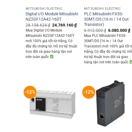
MITSUBISHI ELECTRIC
MITSUBISHI ELECTRIC
Digital I/O Module Mitsubishi
PLC Mitsubishi FX5S-
NZ2GF12A42-16DT
30MT/DS (16 In / 14 Out
Transistor)
Original
Current
28.158.624
₫
24.769.160
₫
price
price
Original
6.912.000
₫
6.080.000
₫
Mua Digital I/O Module
was:
is:
price
p
Mitsubishi NZ2GF12A42-16DT
Mua PLC Mitsubishi FX5S-
28.158.624 ₫.
24.769.160 ₫.
was:
i
mới 100% giá tốt từ Hãng, Có
30MT/DS (16 In / 14 Out
6.912.000 ₫.
đầy đủ chứng từ. Hỗ trợ kỹ thuật
Transistor) mới 100% giá tốt t
trọn đời và giao hàng tận nơi
Hãng, Có đầy đủ chứng từ. H
trên toàn quốc
trợ kỹ thuật trọn đời và giao
hàng tận nơi trên toàn quốc
-12%
-12%
+
+