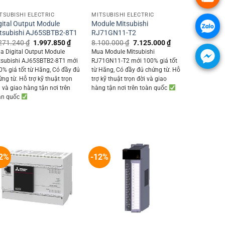
TSUBISHI ELECTRIC
MITSUBISHI ELECTRIC
gital Output Module
Module Mitsubishi
tsubishi AJ65SBTB2-8T1
RJ71GN11-T2
Original
Current
Original
Current
271.240
₫
1.997.850
₫
8.100.000
₫
7.125.000
₫
price
price
price
price
a Digital Output Module
Mua Module Mitsubishi
was:
is:
was:
is:
tsubishi AJ65SBTB2-8T1 mới
RJ71GN11-T2 mới 100% giá tốt
2.271.240 ₫.
1.997.850 ₫.
8.100.000 ₫.
7.125.000 ₫.
0% giá tốt từ Hãng, Có đầy đủ
từ Hãng, Có đầy đủ chứng từ. Hỗ
0 ₫.
ứng từ. Hỗ trợ kỹ thuật trọn
trợ kỹ thuật trọn đời và giao
i và giao hàng tận nơi trên
hàng tận nơi trên toàn quốc
àn quốc
2%
-12%
+
+