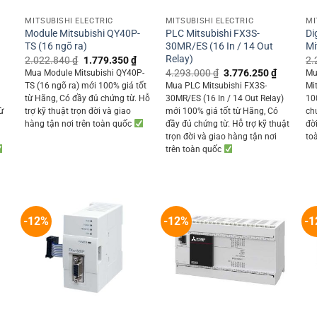
MITSUBISHI ELECTRIC
MITSUBISHI ELECTRIC
MI
Module Mitsubishi QY40P-
PLC Mitsubishi FX3S-
Di
TS (16 ngõ ra)
30MR/ES (16 In / 14 Out
Mi
Relay)
Original
Current
2.022.840
₫
1.779.350
₫
2.
price
price
Current
Original
Current
4.293.000
₫
3.776.250
₫
Mua Module Mitsubishi QY40P-
Mu
was:
is:
rice
price
price
TS (16 ngõ ra) mới 100% giá tốt
Mua PLC Mitsubishi FX3S-
Mi
2.022.840 ₫.
1.779.350 ₫.
s:
was:
is:
từ Hãng, Có đầy đủ chứng từ. Hỗ
30MR/ES (16 In / 14 Out Relay)
10
6.080.000 ₫.
4.293.000 ₫.
3.776.25
ừ
trợ kỹ thuật trọn đời và giao
mới 100% giá tốt từ Hãng, Có
ch
ỗ
hàng tận nơi trên toàn quốc
đầy đủ chứng từ. Hỗ trợ kỹ thuật
đờ
trọn đời và giao hàng tận nơi
to
trên toàn quốc
-12%
-12%
-1
+
+