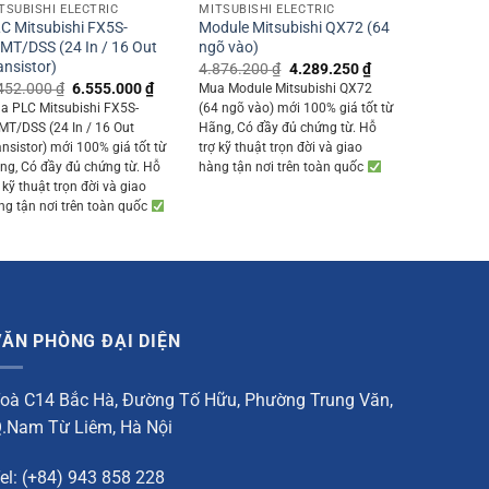
TSUBISHI ELECTRIC
MITSUBISHI ELECTRIC
C Mitsubishi FX5S-
Module Mitsubishi QX72 (64
MT/DSS (24 In / 16 Out
ngõ vào)
ansistor)
Original
Current
4.876.200
₫
4.289.250
₫
price
price
Original
Current
452.000
₫
6.555.000
₫
Mua Module Mitsubishi QX72
was:
is:
price
price
a PLC Mitsubishi FX5S-
(64 ngõ vào) mới 100% giá tốt từ
4.876.200 ₫.
4.289.250 ₫.
was:
is:
MT/DSS (24 In / 16 Out
Hãng, Có đầy đủ chứng từ. Hỗ
0 ₫.
7.452.000 ₫.
6.555.000 ₫.
ansistor) mới 100% giá tốt từ
trợ kỹ thuật trọn đời và giao
ng, Có đầy đủ chứng từ. Hỗ
hàng tận nơi trên toàn quốc
 kỹ thuật trọn đời và giao
ng tận nơi trên toàn quốc
VĂN PHÒNG ĐẠI DIỆN
oà C14 Bắc Hà, Đường Tố Hữu, Phường Trung Văn,
.Nam Từ Liêm, Hà Nội
el: (+84) 943 858 228