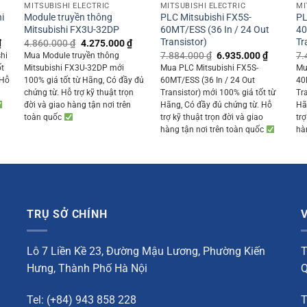
MITSUBISHI ELECTRIC
MITSUBISHI ELECTRIC
MI
i
Module truyền thông
PLC Mitsubishi FX5S-
PL
Mitsubishi FX3U-32DP
60MT/ESS (36 In / 24 Out
40
Transistor)
Tr
Current
Original
Current
₫
4.860.000
₫
4.275.000
₫
price
price
price
Original
Current
7.884.000
₫
6.935.000
₫
7.
hi
Mua Module truyền thông
is:
was:
is:
price
price
ốt
Mitsubishi FX3U-32DP mới
Mua PLC Mitsubishi FX5S-
Mu
 ₫.
9.975.000 ₫.
4.860.000 ₫.
4.275.000 ₫.
was:
is:
 Hỗ
100% giá tốt từ Hãng, Có đầy đủ
60MT/ESS (36 In / 24 Out
40
7.884.000 ₫.
6.935.00
chứng từ. Hỗ trợ kỹ thuật trọn
Transistor) mới 100% giá tốt từ
Tr
đời và giao hàng tận nơi trên
Hãng, Có đầy đủ chứng từ. Hỗ
Hã
toàn quốc
trợ kỹ thuật trọn đời và giao
trợ
hàng tận nơi trên toàn quốc
hà
TRỤ SỞ CHÍNH
Lô 7 Liền Kề 23, Đường Mậu Lương, Phường Kiến
T
Hưng, Thành Phố Hà Nội
Q
Tel: (+84) 943 858 228
T