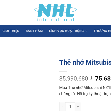
GIỚI THIỆU
SẢN PHẨM
LĨNH VỰC HOẠT ĐỘNG
THƯƠNG H
Thẻ nhớ Mitsub
Origin
85.990.680
₫
75.6
price
Mua Thẻ nhớ Mitsubishi NZ1
was:
chứng từ. Hỗ trợ kỹ thuật trọ
85.99
Thẻ nhớ Mitsubishi NZ1MEM-4G