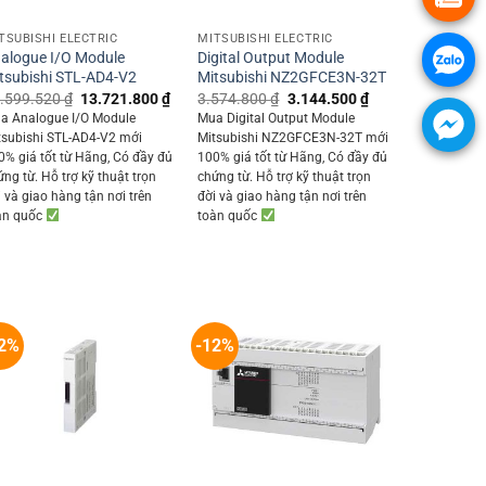
+
+
TSUBISHI ELECTRIC
MITSUBISHI ELECTRIC
alogue I/O Module
Digital Output Module
tsubishi STL-AD4-V2
Mitsubishi NZ2GFCE3N-32T
Original
Current
Original
Current
.599.520
₫
13.721.800
₫
3.574.800
₫
3.144.500
₫
price
price
price
price
a Analogue I/O Module
Mua Digital Output Module
was:
is:
was:
is:
tsubishi STL-AD4-V2 mới
Mitsubishi NZ2GFCE3N-32T mới
15.599.520 ₫.
13.721.800 ₫.
3.574.800 ₫.
3.144.500 ₫.
0% giá tốt từ Hãng, Có đầy đủ
100% giá tốt từ Hãng, Có đầy đủ
0 ₫.
ứng từ. Hỗ trợ kỹ thuật trọn
chứng từ. Hỗ trợ kỹ thuật trọn
i và giao hàng tận nơi trên
đời và giao hàng tận nơi trên
àn quốc
toàn quốc
2%
-12%
+
+