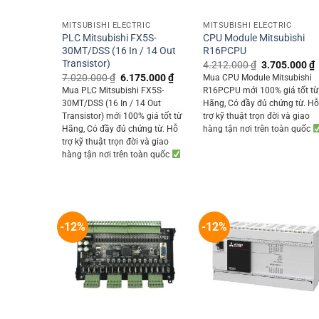
+
+
MITSUBISHI ELECTRIC
MITSUBISHI ELECTRIC
PLC Mitsubishi FX5S-
CPU Module Mitsubishi
30MT/DSS (16 In / 14 Out
R16PCPU
Transistor)
Original
4.212.000
₫
3.705.000
₫
price
p
Original
Current
7.020.000
₫
6.175.000
₫
Mua CPU Module Mitsubishi
was:
i
price
price
Mua PLC Mitsubishi FX5S-
R16PCPU mới 100% giá tốt từ
4.212.000 ₫.
was:
is:
30MT/DSS (16 In / 14 Out
Hãng, Có đầy đủ chứng từ. H
7.020.000 ₫.
6.175.000 ₫.
Transistor) mới 100% giá tốt từ
trợ kỹ thuật trọn đời và giao
Hãng, Có đầy đủ chứng từ. Hỗ
hàng tận nơi trên toàn quốc
trợ kỹ thuật trọn đời và giao
hàng tận nơi trên toàn quốc
-12%
-12%
+
+