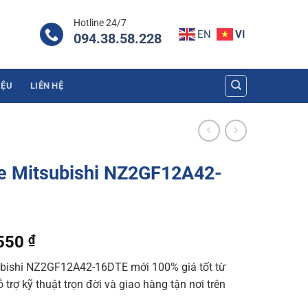
Hotline 24/7
EN
VI
094.38.58.228
IỆU
LIÊN HỆ
le Mitsubishi NZ2GF12A42-
l
Current
.550
₫
price
ubishi NZ2GF12A42-16DTE mới 100% giá tốt từ
is:
trợ kỹ thuật trọn đời và giao hàng tận nơi trên
120 ₫.
8.159.550 ₫.