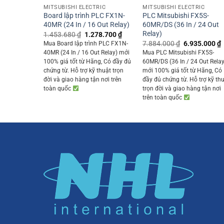
MITSUBISHI ELECTRIC
MITSUBISHI ELECTRIC
Board lập trình PLC FX1N-
PLC Mitsubishi FX5S-
40MR (24 In / 16 Out Relay)
60MR/DS (36 In / 24 Out
Relay)
Original
Current
1.453.680
₫
1.278.700
₫
price
price
Original
7.884.000
₫
6.935.000
₫
Mua Board lập trình PLC FX1N-
was:
is:
price
p
40MR (24 In / 16 Out Relay) mới
Mua PLC Mitsubishi FX5S-
1.453.680 ₫.
1.278.700 ₫.
was:
i
100% giá tốt từ Hãng, Có đầy đủ
60MR/DS (36 In / 24 Out Relay
7.884.000 ₫.
chứng từ. Hỗ trợ kỹ thuật trọn
mới 100% giá tốt từ Hãng, Có
đời và giao hàng tận nơi trên
đầy đủ chứng từ. Hỗ trợ kỹ th
toàn quốc
trọn đời và giao hàng tận nơi
trên toàn quốc