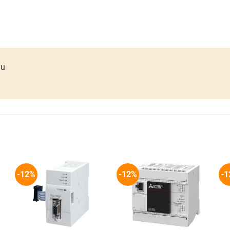
ầu
-12%
-12%
-1