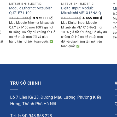
MITSUBISHI ELECTRIC
MITSUBISHI ELECTRIC
MI
Module Ethernet Mitsubishi
Digital Input Module
Mi
QJ71E71-100
Mitsubishi ME1X16NA-Q
6.
Original
Current
Original
Current
11.340.000
₫
9.975.000
₫
5.076.000
₫
4.465.000
₫
Mu
price
price
price
price
Current
Mua Module Ethernet Mitsubishi
Mua Digital Input Module
mớ
was:
is:
was:
is:
rice
QJ71E71-100 mới 100% giá tốt
Mitsubishi ME1X16NA-Q mới
đầ
11.340.000 ₫.
9.975.000 ₫.
5.076.000 ₫.
4.465.00
s:
)
từ Hãng, Có đầy đủ chứng từ. Hỗ
100% giá tốt từ Hãng, Có đầy đủ
tr
6.935.000 ₫.
trợ kỹ thuật trọn đời và giao
chứng từ. Hỗ trợ kỹ thuật trọn
tr
uật
hàng tận nơi trên toàn quốc
đời và giao hàng tận nơi trên
toàn quốc
TRỤ SỞ CHÍNH
Lô 7 Liền Kề 23, Đường Mậu Lương, Phường Kiến
T
Hưng, Thành Phố Hà Nội
Q
Tel: (+84) 943 858 228
T