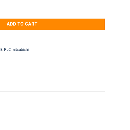
NZ2GF12A42-16DTE quantity
ADD TO CART
TE
,
PLC mitsubishi