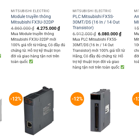
+
+
MITSUBISHI ELECTRIC
MITSUBISHI ELECTRIC
MI
Module truyền thông
PLC Mitsubishi FX5S-
An
Mitsubishi FX3U-32DP
30MT/DS (16 In / 14 Out
Mi
Transistor)
Current
Original
Current
4.860.000
₫
4.275.000
₫
15
rice
price
price
Original
Current
6.912.000
₫
6.080.000
₫
Mua Module truyền thông
Mu
s:
was:
is:
price
price
Mitsubishi FX3U-32DP mới
Mua PLC Mitsubishi FX5S-
Mi
3.705.000 ₫.
4.860.000 ₫.
4.275.000 ₫.
was:
is:
ỗ
100% giá tốt từ Hãng, Có đầy đủ
30MT/DS (16 In / 14 Out
10
6.912.000 ₫.
6.080.00
chứng từ. Hỗ trợ kỹ thuật trọn
Transistor) mới 100% giá tốt từ
ch
đời và giao hàng tận nơi trên
Hãng, Có đầy đủ chứng từ. Hỗ
đờ
toàn quốc
trợ kỹ thuật trọn đời và giao
to
hàng tận nơi trên toàn quốc
-12%
-12%
-1
+
+