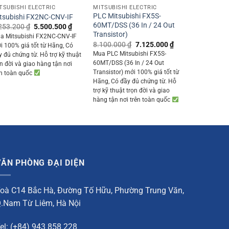
TSUBISHI ELECTRIC
MITSUBISHI ELECTRIC
PLC Mitsubishi FX5S-
tsubishi FX2NC-CNV-IF
60MT/DSS (36 In / 24 Out
Original
Current
253.200
₫
5.500.500
₫
price
price
Transistor)
a Mitsubishi FX2NC-CNV-IF
was:
is:
Original
Current
8.100.000
₫
7.125.000
₫
i 100% giá tốt từ Hãng, Có
6.253.200 ₫.
5.500.500 ₫.
price
price
Mua PLC Mitsubishi FX5S-
y đủ chứng từ. Hỗ trợ kỹ thuật
0 ₫.
was:
is:
60MT/DSS (36 In / 24 Out
ọn đời và giao hàng tận nơi
8.100.000 ₫.
7.125.000 ₫.
Transistor) mới 100% giá tốt từ
ên toàn quốc
Hãng, Có đầy đủ chứng từ. Hỗ
trợ kỹ thuật trọn đời và giao
hàng tận nơi trên toàn quốc
VĂN PHÒNG ĐẠI DIỆN
oà C14 Bắc Hà, Đường Tố Hữu, Phường Trung Văn,
.Nam Từ Liêm, Hà Nội
el: (+84) 943 858 228