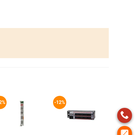
2%
-12%