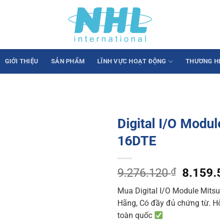
GIỚI THIỆU
SẢN PHẨM
LĨNH VỰC HOẠT ĐỘNG
THƯƠNG H
Digital I/O Modu
16DTE
Origina
9.276.120
₫
8.159
price
Mua Digital I/O Module Mits
was:
Hãng, Có đầy đủ chứng từ. Hỗ 
9.276.
toàn quốc