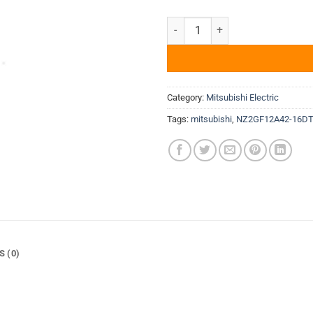
Digital I/O Module Mitsubishi 
Category:
Mitsubishi Electric
Tags:
mitsubishi
,
NZ2GF12A42-16D
S (0)