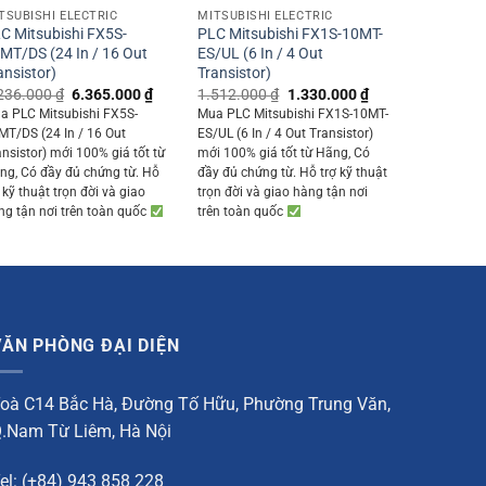
TSUBISHI ELECTRIC
MITSUBISHI ELECTRIC
C Mitsubishi FX5S-
PLC Mitsubishi FX1S-10MT-
MT/DS (24 In / 16 Out
ES/UL (6 In / 4 Out
ansistor)
Transistor)
Original
Current
Original
Current
236.000
₫
6.365.000
₫
1.512.000
₫
1.330.000
₫
price
price
price
price
a PLC Mitsubishi FX5S-
Mua PLC Mitsubishi FX1S-10MT-
0 ₫.
was:
is:
was:
is:
MT/DS (24 In / 16 Out
ES/UL (6 In / 4 Out Transistor)
7.236.000 ₫.
6.365.000 ₫.
1.512.000 ₫.
1.330.000 ₫.
ansistor) mới 100% giá tốt từ
mới 100% giá tốt từ Hãng, Có
ng, Có đầy đủ chứng từ. Hỗ
đầy đủ chứng từ. Hỗ trợ kỹ thuật
 kỹ thuật trọn đời và giao
trọn đời và giao hàng tận nơi
ng tận nơi trên toàn quốc
trên toàn quốc
VĂN PHÒNG ĐẠI DIỆN
oà C14 Bắc Hà, Đường Tố Hữu, Phường Trung Văn,
.Nam Từ Liêm, Hà Nội
el: (+84) 943 858 228