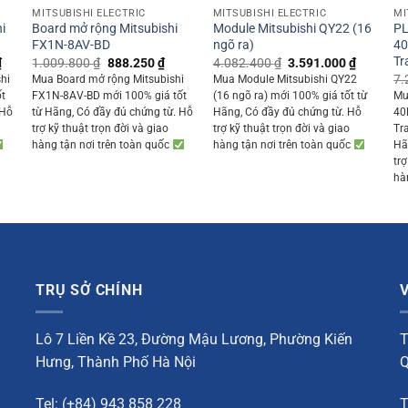
MITSUBISHI ELECTRIC
MITSUBISHI ELECTRIC
MI
i
Board mở rộng Mitsubishi
Module Mitsubishi QY22 (16
PL
FX1N-8AV-BD
ngõ ra)
40
Tr
Current
Original
Current
Original
Current
₫
1.009.800
₫
888.250
₫
4.082.400
₫
3.591.000
₫
price
price
price
price
price
7.
hi
Mua Board mở rộng Mitsubishi
Mua Module Mitsubishi QY22
is:
was:
is:
was:
is:
ốt
FX1N-8AV-BD mới 100% giá tốt
(16 ngõ ra) mới 100% giá tốt từ
Mu
 ₫.
9.975.000 ₫.
1.009.800 ₫.
888.250 ₫.
4.082.400 ₫.
3.591.00
 Hỗ
từ Hãng, Có đầy đủ chứng từ. Hỗ
Hãng, Có đầy đủ chứng từ. Hỗ
40
trợ kỹ thuật trọn đời và giao
trợ kỹ thuật trọn đời và giao
Tr
hàng tận nơi trên toàn quốc
hàng tận nơi trên toàn quốc
Hã
trợ
hà
TRỤ SỞ CHÍNH
Lô 7 Liền Kề 23, Đường Mậu Lương, Phường Kiến
T
Hưng, Thành Phố Hà Nội
Q
Tel: (+84) 943 858 228
T