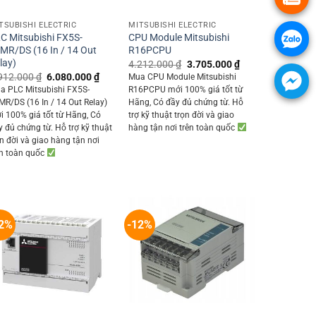
+
+
TSUBISHI ELECTRIC
MITSUBISHI ELECTRIC
C Mitsubishi FX5S-
CPU Module Mitsubishi
MR/DS (16 In / 14 Out
R16PCPU
lay)
Original
Current
4.212.000
₫
3.705.000
₫
price
price
Original
Current
912.000
₫
6.080.000
₫
Mua CPU Module Mitsubishi
was:
is:
price
price
a PLC Mitsubishi FX5S-
R16PCPU mới 100% giá tốt từ
4.212.000 ₫.
3.705.000 ₫.
was:
is:
MR/DS (16 In / 14 Out Relay)
Hãng, Có đầy đủ chứng từ. Hỗ
0 ₫.
6.912.000 ₫.
6.080.000 ₫.
i 100% giá tốt từ Hãng, Có
trợ kỹ thuật trọn đời và giao
y đủ chứng từ. Hỗ trợ kỹ thuật
hàng tận nơi trên toàn quốc
ọn đời và giao hàng tận nơi
ên toàn quốc
2%
-12%
+
+