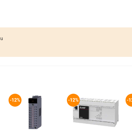
ầu
-12%
-12%
-1