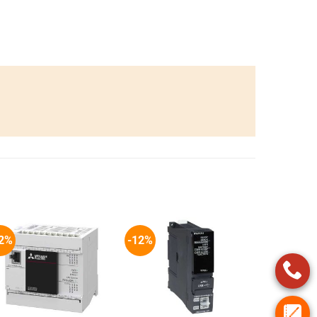
2%
-12%