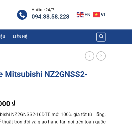
Hotline 24/7
EN
VI
094.38.58.228
IỆU
LIÊN HỆ
le Mitsubishi NZ2GNSS2-
l
Current
.000
₫
price
ubishi NZ2GNSS2-16DTE mới 100% giá tốt từ Hãng,
is:
 thuật trọn đời và giao hàng tận nơi trên toàn quốc
000 ₫.
5.225.000 ₫.