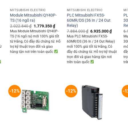
+
+
MITSUBISHI ELECTRIC
MITSUBISHI ELECTRIC
MI
Module Mitsubishi QY40P-
PLC Mitsubishi FX5S-
PL
TS (16 ngõ ra)
60MR/DS (36 In / 24 Out
30
Relay)
Re
Original
Current
2.022.840
₫
1.779.350
₫
price
price
Current
Original
Current
7.884.000
₫
6.935.000
₫
6.
Mua Module Mitsubishi QY40P-
was:
is:
rice
price
price
TS (16 ngõ ra) mới 100% giá tốt
Mua PLC Mitsubishi FX5S-
Mu
2.022.840 ₫.
1.779.350 ₫.
s:
was:
is:
từ Hãng, Có đầy đủ chứng từ. Hỗ
60MR/DS (36 In / 24 Out Relay)
30
6.555.000 ₫.
7.884.000 ₫.
6.935.00
ừ
trợ kỹ thuật trọn đời và giao
mới 100% giá tốt từ Hãng, Có
mớ
ỗ
hàng tận nơi trên toàn quốc
đầy đủ chứng từ. Hỗ trợ kỹ thuật
đầ
trọn đời và giao hàng tận nơi
tr
trên toàn quốc
tr
-12%
-12%
-1
+
+