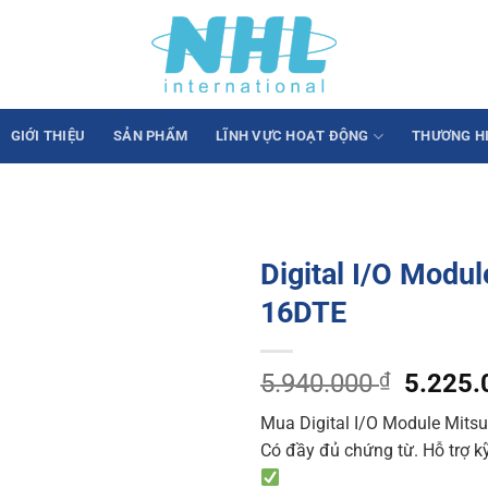
GIỚI THIỆU
SẢN PHẨM
LĨNH VỰC HOẠT ĐỘNG
THƯƠNG H
Digital I/O Modu
16DTE
Origina
5.940.000
₫
5.225
price
Mua Digital I/O Module Mits
was:
Có đầy đủ chứng từ. Hỗ trợ kỹ
5.940.