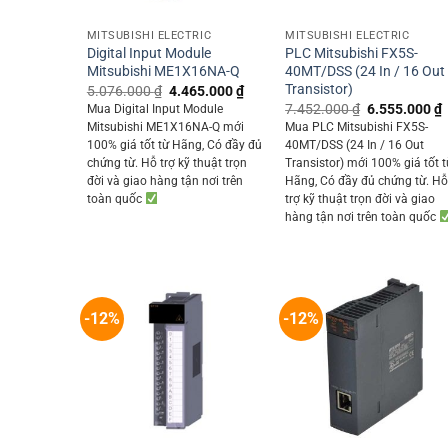
+
+
MITSUBISHI ELECTRIC
MITSUBISHI ELECTRIC
Digital Input Module
PLC Mitsubishi FX5S-
Mitsubishi ME1X16NA-Q
40MT/DSS (24 In / 16 Out
Transistor)
Original
Current
5.076.000
₫
4.465.000
₫
price
price
Original
7.452.000
₫
6.555.000
₫
Mua Digital Input Module
was:
is:
price
p
Mitsubishi ME1X16NA-Q mới
Mua PLC Mitsubishi FX5S-
5.076.000 ₫.
4.465.000 ₫.
was:
i
100% giá tốt từ Hãng, Có đầy đủ
40MT/DSS (24 In / 16 Out
7.452.000 ₫.
chứng từ. Hỗ trợ kỹ thuật trọn
Transistor) mới 100% giá tốt t
đời và giao hàng tận nơi trên
Hãng, Có đầy đủ chứng từ. H
toàn quốc
trợ kỹ thuật trọn đời và giao
hàng tận nơi trên toàn quốc
-12%
-12%
+
+