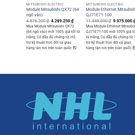
MITSUBISHI ELECTRIC
MITSUBISHI ELECTRIC
Module Mitsubishi QX72 (64
Module Ethernet Mitsubish
ngõ vào)
QJ71E71-100
Original
Current
Original
4.876.200
₫
4.289.250
₫
11.340.000
₫
9.975.000
price
price
price
Mua Module Mitsubishi QX72
Mua Module Ethernet Mitsubis
was:
is:
was:
(64 ngõ vào) mới 100% giá tốt từ
QJ71E71-100 mới 100% giá t
4.876.200 ₫.
4.289.250 ₫.
11.340.000
Hãng, Có đầy đủ chứng từ. Hỗ
từ Hãng, Có đầy đủ chứng từ.
trợ kỹ thuật trọn đời và giao
trợ kỹ thuật trọn đời và giao
hàng tận nơi trên toàn quốc
hàng tận nơi trên toàn quốc