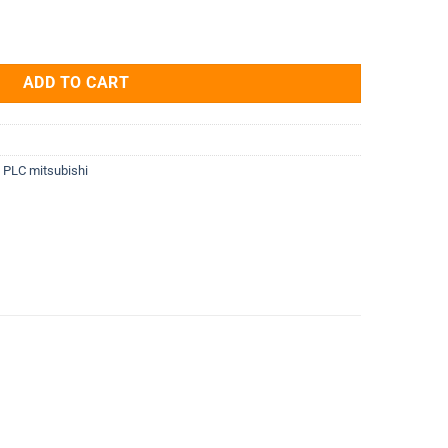
NZ2GNSS2-16DTE quantity
ADD TO CART
,
PLC mitsubishi