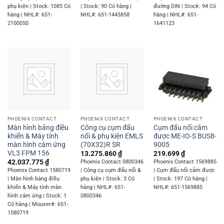
phụ kiện | Stock: 1085 Có
| Stock: 90 Có hàng |
đường DIN | Stock: 94 Có
hàng | NHL#: 651-
NHL#: 651-1443858
hàng | NHL#: 651-
2100050
1641123
PHOENIX CONTACT
PHOENIX CONTACT
PHOENIX CONTACT
Màn hình bảng điều
Công cụ cụm đấu
Cụm đấu nối cắm
khiển & Máy tính
nối & phụ kiện EMLS
được ME-IO-S BUS8-
màn hình cảm ứng
(70X32)R SR
9005
VL3 FPM 156
13.275.860
₫
219.699
₫
42.037.775
₫
Phoenix Contact 0800346
Phoenix Contact 1569885
Phoenix Contact 1580719
| Công cụ cụm đấu nối &
| Cụm đấu nối cắm được
| Màn hình bảng điều
phụ kiện | Stock: 3 Có
| Stock: 197 Có hàng |
khiển & Máy tính màn
hàng | NHL#: 651-
NHL#: 651-1569885
hình cảm ứng | Stock: 1
0800346
Có hàng | Mouser#: 651-
1580719