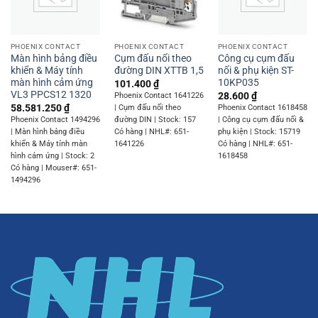
PHOENIX CONTACT
PHOENIX CONTACT
PHOENIX CONTACT
Màn hình bảng điều
Cụm đấu nối theo
Công cụ cụm đấu
khiển & Máy tính
đường DIN XTTB 1,5
nối & phụ kiện ST-
màn hình cảm ứng
10KP035
101.400
₫
VL3 PPCS12 1320
28.600
₫
Phoenix Contact 1641226
58.581.250
₫
| Cụm đấu nối theo
Phoenix Contact 1618458
Phoenix Contact 1494296
đường DIN | Stock: 157
| Công cụ cụm đấu nối &
| Màn hình bảng điều
Có hàng | NHL#: 651-
phụ kiện | Stock: 15719
khiển & Máy tính màn
1641226
Có hàng | NHL#: 651-
hình cảm ứng | Stock: 2
1618458
Có hàng | Mouser#: 651-
1494296