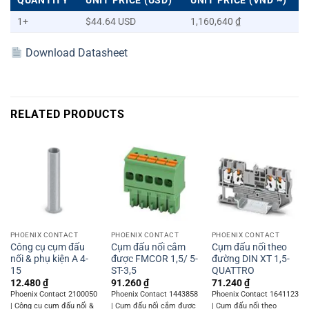
QUANTITY
UNIT PRICE (USD)
UNIT PRICE (VND ~)
1+
$44.64 USD
1,160,640 ₫
Download Datasheet
RELATED PRODUCTS
PHOENIX CONTACT
PHOENIX CONTACT
PHOENIX CONTACT
Công cụ cụm đấu
Cụm đấu nối cắm
Cụm đấu nối theo
nối & phụ kiện A 4-
được FMCOR 1,5/ 5-
đường DIN XT 1,5-
15
ST-3,5
QUATTRO
12.480
₫
91.260
₫
71.240
₫
Phoenix Contact 2100050
Phoenix Contact 1443858
Phoenix Contact 1641123
| Công cụ cụm đấu nối &
| Cụm đấu nối cắm được
| Cụm đấu nối theo