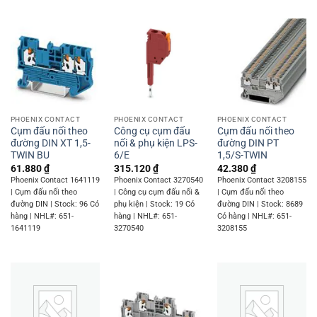
PHOENIX CONTACT
PHOENIX CONTACT
PHOENIX CONTACT
Cụm đấu nối theo
Công cụ cụm đấu
Cụm đấu nối theo
đường DIN XT 1,5-
nối & phụ kiện LPS-
đường DIN PT
TWIN BU
6/E
1,5/S-TWIN
61.880
₫
315.120
₫
42.380
₫
Phoenix Contact 1641119
Phoenix Contact 3270540
Phoenix Contact 3208155
| Cụm đấu nối theo
| Công cụ cụm đấu nối &
| Cụm đấu nối theo
đường DIN | Stock: 96 Có
phụ kiện | Stock: 19 Có
đường DIN | Stock: 8689
hàng | NHL#: 651-
hàng | NHL#: 651-
Có hàng | NHL#: 651-
1641119
3270540
3208155