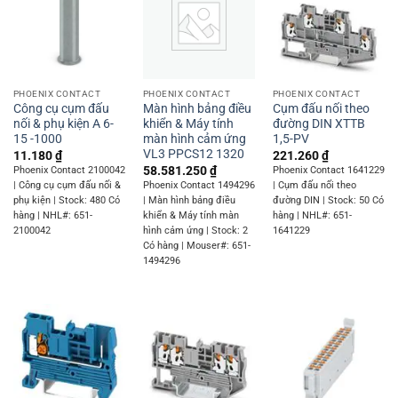
PHOENIX CONTACT
PHOENIX CONTACT
PHOENIX CONTACT
Công cụ cụm đấu
Màn hình bảng điều
Cụm đấu nối theo
nối & phụ kiện A 6-
khiển & Máy tính
đường DIN XTTB
15 -1000
màn hình cảm ứng
1,5-PV
VL3 PPCS12 1320
11.180
₫
221.260
₫
58.581.250
₫
Phoenix Contact 2100042
Phoenix Contact 1641229
| Công cụ cụm đấu nối &
Phoenix Contact 1494296
| Cụm đấu nối theo
phụ kiện | Stock: 480 Có
| Màn hình bảng điều
đường DIN | Stock: 50 Có
hàng | NHL#: 651-
khiển & Máy tính màn
hàng | NHL#: 651-
2100042
hình cảm ứng | Stock: 2
1641229
Có hàng | Mouser#: 651-
1494296