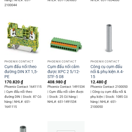
hàng | NHL#: 651-
NHL#: 651-1569885
NHL#: 651-1634000
2100044
PHOENIX CONTACT
PHOENIX CONTACT
PHOENIX CONTACT
Cụm đấu nối theo
Cụm đấu nối cắm
Công cụ cụm đấu
đường DIN XT 1,5-
được XPC 2 5/12-
nối & phụ kiện A 4-
PE
STF-5 08
15
170.820
₫
408.980
₫
12.480
₫
Phoenix Contact 1641115
Phoenix Contact 1491534
Phoenix Contact 2100050
| Cụm đấu nối theo
| Cụm đấu nối cắm được
| Công cụ cụm đấu nối &
đường DIN | Stock: 87 Có
| Stock: 25 Có hàng |
phụ kiện | Stock: 1085 Có
hàng | NHL#: 651-
NHL#: 651-1491534
hàng | NHL#: 651-
1641115
2100050