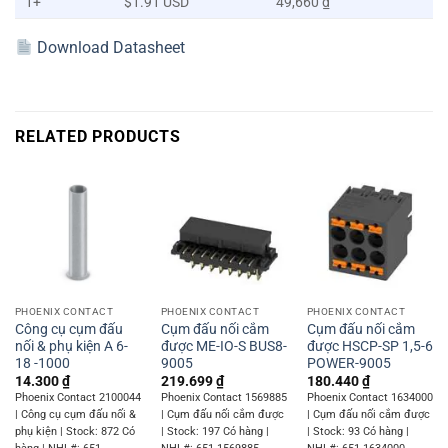
1+
$1.91 USD
49,660 ₫
Download Datasheet
RELATED PRODUCTS
PHOENIX CONTACT
PHOENIX CONTACT
PHOENIX CONTACT
Công cụ cụm đấu
Cụm đấu nối cắm
Cụm đấu nối cắm
nối & phụ kiện A 6-
được ME-IO-S BUS8-
được HSCP-SP 1,5-6
18 -1000
9005
POWER-9005
14.300
₫
219.699
₫
180.440
₫
Phoenix Contact 2100044
Phoenix Contact 1569885
Phoenix Contact 1634000
| Công cụ cụm đấu nối &
| Cụm đấu nối cắm được
| Cụm đấu nối cắm được
phụ kiện | Stock: 872 Có
| Stock: 197 Có hàng |
| Stock: 93 Có hàng |