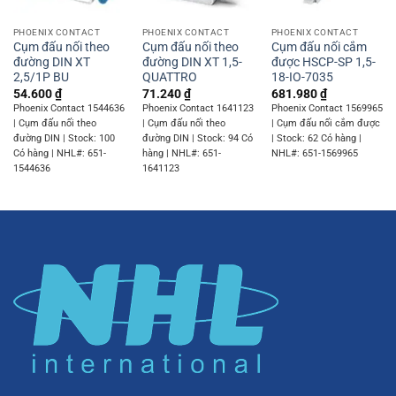
PHOENIX CONTACT
PHOENIX CONTACT
PHOENIX CONTACT
Cụm đấu nối theo
Cụm đấu nối theo
Cụm đấu nối cắm
đường DIN XT
đường DIN XT 1,5-
được HSCP-SP 1,5-
2,5/1P BU
QUATTRO
18-IO-7035
54.600
₫
71.240
₫
681.980
₫
Phoenix Contact 1544636
Phoenix Contact 1641123
Phoenix Contact 1569965
| Cụm đấu nối theo
| Cụm đấu nối theo
| Cụm đấu nối cắm được
đường DIN | Stock: 100
đường DIN | Stock: 94 Có
| Stock: 62 Có hàng |
Có hàng | NHL#: 651-
hàng | NHL#: 651-
NHL#: 651-1569965
1544636
1641123