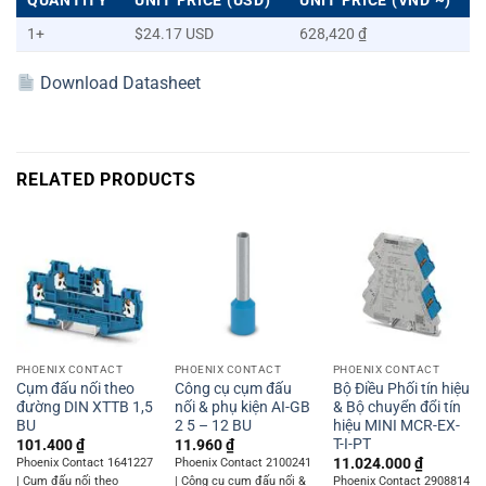
QUANTITY
UNIT PRICE (USD)
UNIT PRICE (VND ~)
1+
$24.17 USD
628,420 ₫
Download Datasheet
RELATED PRODUCTS
PHOENIX CONTACT
PHOENIX CONTACT
PHOENIX CONTACT
Cụm đấu nối theo
Công cụ cụm đấu
Bộ Điều Phối tín hiệu
đường DIN XTTB 1,5
nối & phụ kiện AI-GB
& Bộ chuyển đổi tín
BU
2 5 – 12 BU
hiệu MINI MCR-EX-
T-I-PT
101.400
₫
11.960
₫
11.024.000
₫
Phoenix Contact 1641227
Phoenix Contact 2100241
| Cụm đấu nối theo
| Công cụ cụm đấu nối &
Phoenix Contact 2908814