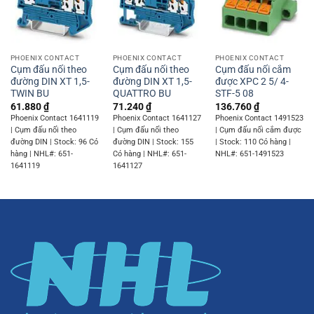
PHOENIX CONTACT
PHOENIX CONTACT
PHOENIX CONTACT
Cụm đấu nối theo
Cụm đấu nối theo
Cụm đấu nối cắm
đường DIN XT 1,5-
đường DIN XT 1,5-
được XPC 2 5/ 4-
TWIN BU
QUATTRO BU
STF-5 08
61.880
₫
71.240
₫
136.760
₫
Phoenix Contact 1641119
Phoenix Contact 1641127
Phoenix Contact 1491523
| Cụm đấu nối theo
| Cụm đấu nối theo
| Cụm đấu nối cắm được
đường DIN | Stock: 96 Có
đường DIN | Stock: 155
| Stock: 110 Có hàng |
hàng | NHL#: 651-
Có hàng | NHL#: 651-
NHL#: 651-1491523
1641119
1641127