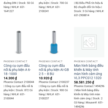
đường DIN | Stock: 50 Có
phụ kiện | Stock: 700 Có
| Bộ Điều Phối tín hiệu &
hàng | NHL#: 651-
hàng | NHL#: 651-
Bộ chuyển đổi tín hiệu |
1641227
2100241
Stock: 3 Có hàng | NHL#:
651-2908814
PHOENIX CONTACT
PHOENIX CONTACT
PHOENIX CONTACT
Công cụ cụm đấu
Công cụ cụm đấu
Màn hình bảng điều
nối & phụ kiện A 6-
nối & phụ kiện AI-GB
khiển & Máy tính
18 -1000
2 5 – 8 BU
màn hình cảm ứng
VL3 PPCS12 1320
14.300
₫
10.920
₫
58.581.250
₫
Phoenix Contact 2100044
Phoenix Contact 2100237
| Công cụ cụm đấu nối &
| Công cụ cụm đấu nối &
Phoenix Contact 1494296
phụ kiện | Stock: 872 Có
phụ kiện | Stock: 900 Có
| Màn hình bảng điều
hàng | NHL#: 651-
hàng | NHL#: 651-
khiển & Máy tính màn
2100044
2100237
hình cảm ứng | Stock: 2
Có hàng | Mouser#: 651-
1494296