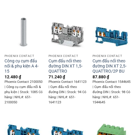
PHOENIX CONTACT
PHOENIX CONTACT
PHOENIX CONTACT
Công cụ cụm đấu
Cụm đấu nối theo
Cụm đấu nối theo
nối & phụ kiện A 4-
đường DIN XT 1,5-
đường DIN XT 2,5-
15
QUATTRO
QUATTRO/2P BU
12.480
₫
71.240
₫
87.880
₫
Phoenix Contact 2100050
Phoenix Contact 1641123
Phoenix Contact 1544645
| Công cụ cụm đấu nối &
| Cụm đấu nối theo
| Cụm đấu nối theo
phụ kiện | Stock: 1085 Có
đường DIN | Stock: 94 Có
đường DIN | Stock: 98 Có
hàng | NHL#: 651-
hàng | NHL#: 651-
hàng | NHL#: 651-
2100050
1641123
1544645