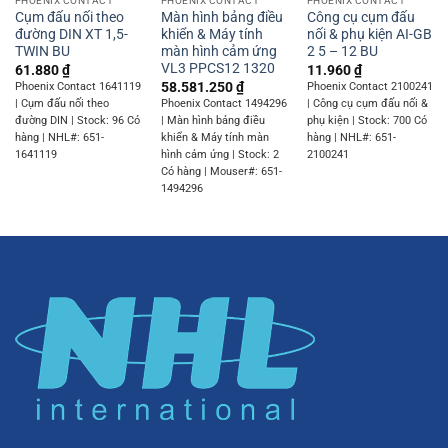
PHOENIX CONTACT
PHOENIX CONTACT
PHOENIX CONTACT
Cụm đấu nối theo
Màn hình bảng điều
Công cụ cụm đấu
đường DIN XT 1,5-
khiển & Máy tính
nối & phụ kiện AI-GB
TWIN BU
màn hình cảm ứng
2 5 – 12 BU
VL3 PPCS12 1320
61.880
₫
11.960
₫
58.581.250
₫
Phoenix Contact 1641119
Phoenix Contact 2100241
| Cụm đấu nối theo
Phoenix Contact 1494296
| Công cụ cụm đấu nối &
đường DIN | Stock: 96 Có
| Màn hình bảng điều
phụ kiện | Stock: 700 Có
hàng | NHL#: 651-
khiển & Máy tính màn
hàng | NHL#: 651-
1641119
hình cảm ứng | Stock: 2
2100241
Có hàng | Mouser#: 651-
1494296