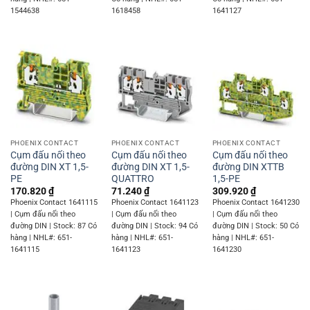
1544638
1618458
1641127
PHOENIX CONTACT
PHOENIX CONTACT
PHOENIX CONTACT
Cụm đấu nối theo
Cụm đấu nối theo
Cụm đấu nối theo
đường DIN XT 1,5-
đường DIN XT 1,5-
đường DIN XTTB
PE
QUATTRO
1,5-PE
170.820
₫
71.240
₫
309.920
₫
Phoenix Contact 1641115
Phoenix Contact 1641123
Phoenix Contact 1641230
| Cụm đấu nối theo
| Cụm đấu nối theo
| Cụm đấu nối theo
đường DIN | Stock: 87 Có
đường DIN | Stock: 94 Có
đường DIN | Stock: 50 Có
hàng | NHL#: 651-
hàng | NHL#: 651-
hàng | NHL#: 651-
1641115
1641123
1641230