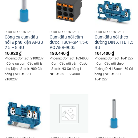
PHOENIX CONTACT
PHOENIX CONTACT
PHOENIX CONTACT
Công cụ cụm đấu
Cụm đấu nối cắm
Cụm đấu nối theo
nối & phụ kiện AI-GB
được HSCP-SP 1,5-6
đường DIN XTTB 1,5
2 5 – 8 BU
POWER-9005
BU
10.920
₫
180.440
₫
101.400
₫
Phoenix Contact 2100237
Phoenix Contact 1634000
Phoenix Contact 1641227
| Công cụ cụm đấu nối &
| Cụm đấu nối cắm được
| Cụm đấu nối theo
phụ kiện | Stock: 900 Có
| Stock: 93 Có hàng |
đường DIN | Stock: 50 Có
hàng | NHL#: 651-
NHL#: 651-1634000
hàng | NHL#: 651-
2100237
1641227