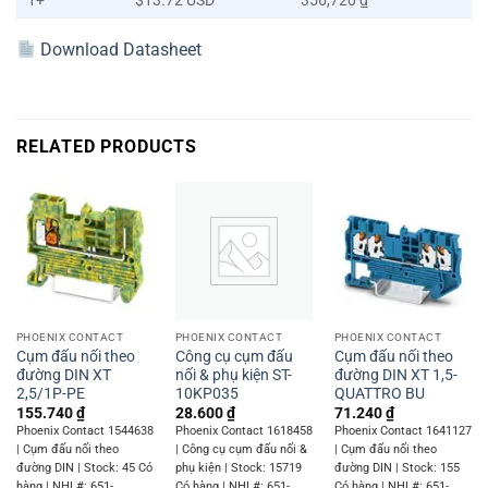
1+
$13.72 USD
356,720 ₫
Download Datasheet
RELATED PRODUCTS
PHOENIX CONTACT
PHOENIX CONTACT
PHOENIX CONTACT
Cụm đấu nối theo
Công cụ cụm đấu
Cụm đấu nối theo
đường DIN XT
nối & phụ kiện ST-
đường DIN XT 1,5-
2,5/1P-PE
10KP035
QUATTRO BU
155.740
₫
28.600
₫
71.240
₫
Phoenix Contact 1544638
Phoenix Contact 1618458
Phoenix Contact 1641127
| Cụm đấu nối theo
| Công cụ cụm đấu nối &
| Cụm đấu nối theo
đường DIN | Stock: 45 Có
phụ kiện | Stock: 15719
đường DIN | Stock: 155
hàng | NHL#: 651-
Có hàng | NHL#: 651-
Có hàng | NHL#: 651-