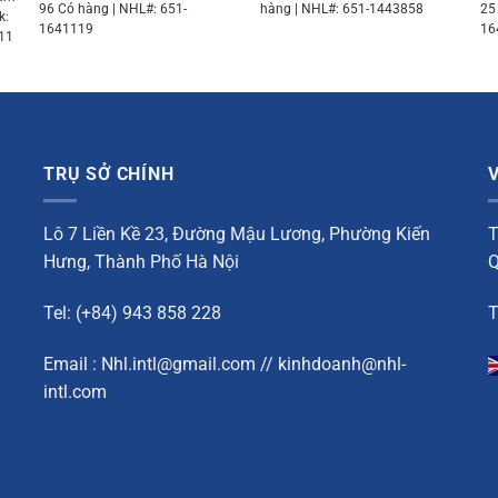
96 Có hàng | NHL#: 651-
hàng | NHL#: 651-1443858
25
k:
1641119
16
711
TRỤ SỞ CHÍNH
Lô 7 Liền Kề 23, Đường Mậu Lương, Phường Kiến
T
Hưng, Thành Phố Hà Nội
Q
Tel: (+84) 943 858 228
T
Email : Nhl.intl@gmail.com // kinhdoanh@nhl-
intl.com