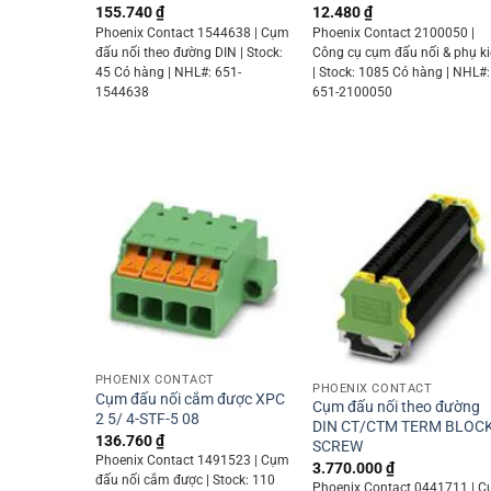
155.740
₫
12.480
₫
Phoenix Contact 1544638 | Cụm
Phoenix Contact 2100050 |
đấu nối theo đường DIN | Stock:
Công cụ cụm đấu nối & phụ k
45 Có hàng | NHL#: 651-
| Stock: 1085 Có hàng | NHL#:
1544638
651-2100050
+
+
PHOENIX CONTACT
PHOENIX CONTACT
Cụm đấu nối cắm được XPC
Cụm đấu nối theo đường
2 5/ 4-STF-5 08
DIN CT/CTM TERM BLOC
136.760
₫
SCREW
Phoenix Contact 1491523 | Cụm
3.770.000
₫
đấu nối cắm được | Stock: 110
Phoenix Contact 0441711 | 