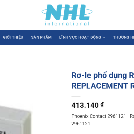
GIỚI THIỆU
SẢN PHẨM
LĨNH VỰC HOẠT ĐỘNG
THƯƠNG H
Rơ-le phổ dụng
REPLACEMENT 
413.140
₫
Phoenix Contact 2961121 | Rơ
2961121