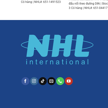
Có hàng | NHL#: 651-1491523
đấu nối theo đường DIN | Stoc
3 Có hàng | NHL#: 651-0441