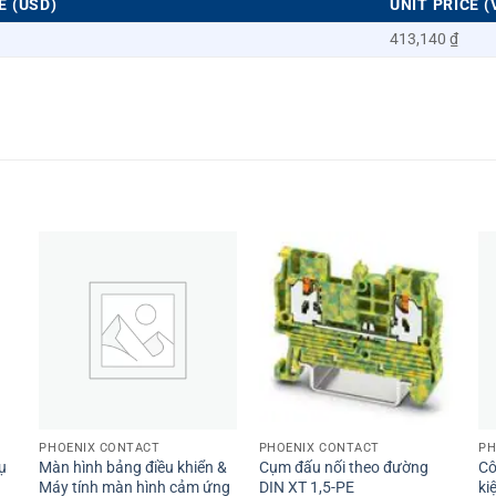
E (USD)
UNIT PRICE (
413,140 ₫
+
+
PHOENIX CONTACT
PHOENIX CONTACT
PH
ụ
Màn hình bảng điều khiển &
Cụm đấu nối theo đường
Cô
Máy tính màn hình cảm ứng
DIN XT 1,5-PE
ki