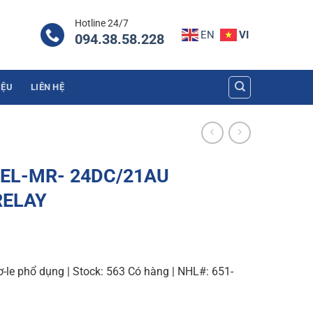
Hotline 24/7
EN
VI
094.38.58.228
IỆU
LIÊN HỆ
 REL-MR- 24DC/21AU
RELAY
-le phổ dụng | Stock: 563 Có hàng | NHL#: 651-