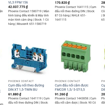
VL3 FPM 156
170.820
₫
28
42.037.775
₫
Phoenix Contact 1641115 | Cụm
Ph
iện
Phoenix Contact 1580719 | Màn
đấu nối theo đường DIN | Stock:
Cô
hình bảng điều khiển & Máy tính
87 Có hàng | NHL#: 651-
| 
màn hình cảm ứng | Stock: 1 Có
1641115
65
hàng | Mouser#: 651-1580719
+
+
PHOENIX CONTACT
PHOENIX CONTACT
PH
Cụm đấu nối theo đường
Cụm đấu nối cắm được
Cụ
DIN XT 1,5-TWIN BU
FMCOR 1,5/ 5-ST-3,5
DI
K
61.880
₫
91.260
₫
20
Phoenix Contact 1641119 | Cụm
Phoenix Contact 1443858 | Cụm
Ph
đấu nối theo đường DIN | Stock:
đấu nối cắm được | Stock: 90 Có
đấ
Cụm