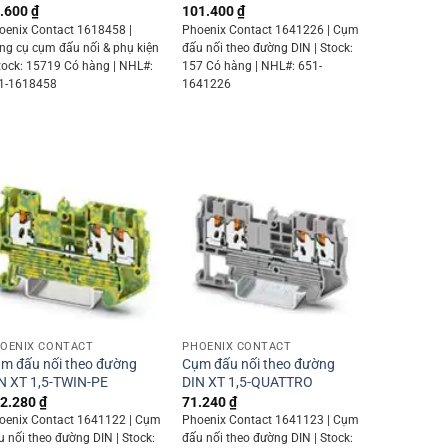
.600
₫
101.400
₫
oenix Contact 1618458 |
Phoenix Contact 1641226 | Cụm
ng cụ cụm đấu nối & phụ kiện
đấu nối theo đường DIN | Stock:
Stock: 15719 Có hàng | NHL#:
157 Có hàng | NHL#: 651-
1-1618458
1641226
+
+
OENIX CONTACT
PHOENIX CONTACT
m đấu nối theo đường
Cụm đấu nối theo đường
N XT 1,5-TWIN-PE
DIN XT 1,5-QUATTRO
2.280
₫
71.240
₫
oenix Contact 1641122 | Cụm
Phoenix Contact 1641123 | Cụm
u nối theo đường DIN | Stock:
đấu nối theo đường DIN | Stock: