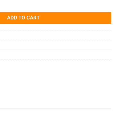
21AU REPLACEMENT RELAY quantity
ADD TO CART