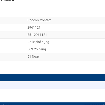
Phoenix Contact
2961121
651-2961121
Rơ-le phổ dụng
563 Có hàng
51 Ngày