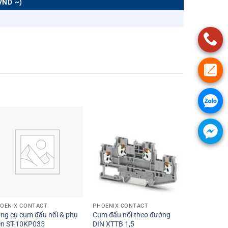
VND ~)
+
+
OENIX CONTACT
PHOENIX CONTACT
ng cụ cụm đấu nối & phụ
Cụm đấu nối theo đường
ện ST-10KP035
DIN XTTB 1,5