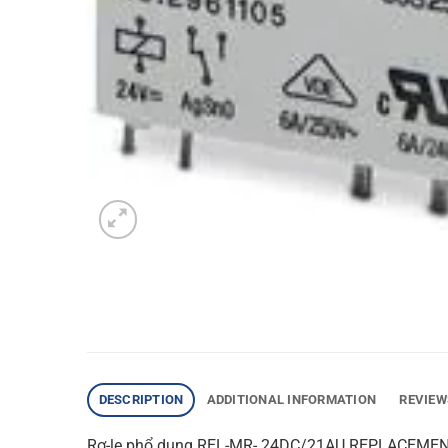
DESCRIPTION
ADDITIONAL INFORMATION
REVIEW
Rơ-le phổ dụng REL-MR- 24DC/21AU REPLACEME