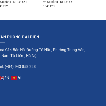
 Có hàng | NHL#: 651-
94 Có hàng | NHL#: 651-
41122
1641123
VĂN PHÒNG ĐẠI DIỆN
oà C14 Bắc Hà, Đường Tố Hữu, Phường Trung Văn,
.Nam Từ Liêm, Hà Nội
el: (+84) 943 858 228
EN
VI