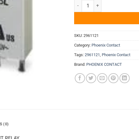
Rơ-le phổ dụng REL-MR- 24DC/
SKU:
2961121
Category:
Phoenix Contact
Tags:
2961121
,
Phoenix Contact
Brand:
PHOENIX CONTACT
S (0)
NT RELAY