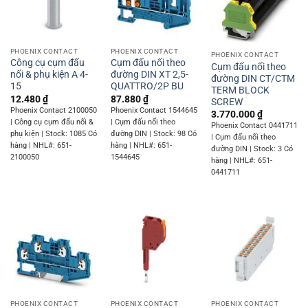
PHOENIX CONTACT
PHOENIX CONTACT
PHOENIX CONTACT
Công cụ cụm đấu
Cụm đấu nối theo
Cụm đấu nối theo
nối & phụ kiện A 4-
đường DIN XT 2,5-
đường DIN CT/CTM
15
QUATTRO/2P BU
TERM BLOCK
12.480
₫
87.880
₫
SCREW
Phoenix Contact 2100050
Phoenix Contact 1544645
3.770.000
₫
| Công cụ cụm đấu nối &
| Cụm đấu nối theo
Phoenix Contact 0441711
phụ kiện | Stock: 1085 Có
đường DIN | Stock: 98 Có
| Cụm đấu nối theo
hàng | NHL#: 651-
hàng | NHL#: 651-
đường DIN | Stock: 3 Có
2100050
1544645
hàng | NHL#: 651-
0441711
PHOENIX CONTACT
PHOENIX CONTACT
PHOENIX CONTACT