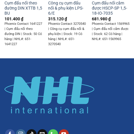
Cụm đấu nối theo
Công cụ cụm đấu
Cụm đấu nối cắm
đường DIN XTTB 1,5
nối & phụ kiện LPS-
được HSCP-SP 1,5-
BU
6/E
18-IO-7035
101.400
₫
315.120
₫
681.980
₫
Phoenix Contact 1641227
Phoenix Contact 3270540
Phoenix Contact 1569965
| Cụm đấu nối theo
| Công cụ cụm đấu nối &
| Cụm đấu nối cắm được
đường DIN | Stock: 50 Có
phụ kiện | Stock: 19 Có
| Stock: 62 Có hàng |
hàng | NHL#: 651-
hàng | NHL#: 651-
NHL#: 651-1569965
1641227
3270540