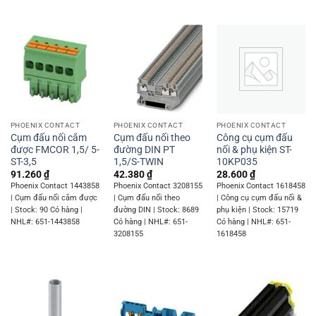
PHOENIX CONTACT
PHOENIX CONTACT
PHOENIX CONTACT
Cụm đấu nối cắm
Cụm đấu nối theo
Công cụ cụm đấu
được FMCOR 1,5/ 5-
đường DIN PT
nối & phụ kiện ST-
ST-3,5
1,5/S-TWIN
10KP035
91.260
₫
42.380
₫
28.600
₫
Phoenix Contact 1443858
Phoenix Contact 3208155
Phoenix Contact 1618458
| Cụm đấu nối cắm được
| Cụm đấu nối theo
| Công cụ cụm đấu nối &
| Stock: 90 Có hàng |
đường DIN | Stock: 8689
phụ kiện | Stock: 15719
NHL#: 651-1443858
Có hàng | NHL#: 651-
Có hàng | NHL#: 651-
3208155
1618458