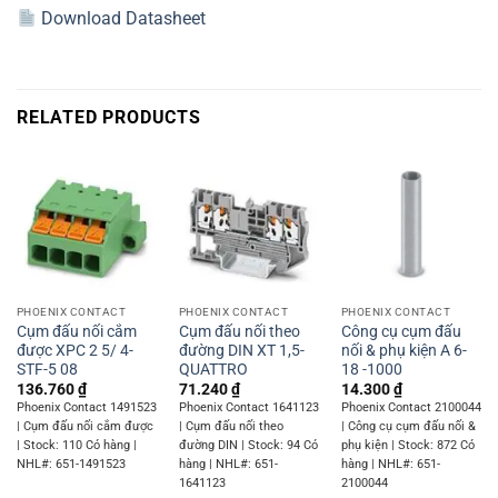
Download Datasheet
RELATED PRODUCTS
PHOENIX CONTACT
PHOENIX CONTACT
PHOENIX CONTACT
Cụm đấu nối cắm
Cụm đấu nối theo
Công cụ cụm đấu
được XPC 2 5/ 4-
đường DIN XT 1,5-
nối & phụ kiện A 6-
STF-5 08
QUATTRO
18 -1000
136.760
₫
71.240
₫
14.300
₫
Phoenix Contact 1491523
Phoenix Contact 1641123
Phoenix Contact 2100044
| Cụm đấu nối cắm được
| Cụm đấu nối theo
| Công cụ cụm đấu nối &
| Stock: 110 Có hàng |
đường DIN | Stock: 94 Có
phụ kiện | Stock: 872 Có
NHL#: 651-1491523
hàng | NHL#: 651-
hàng | NHL#: 651-
1641123
2100044