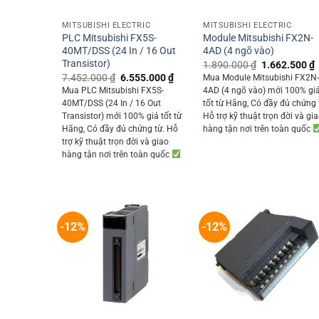
+
+
MITSUBISHI ELECTRIC
MITSUBISHI ELECTRIC
PLC Mitsubishi FX5S-
Module Mitsubishi FX2N-
40MT/DSS (24 In / 16 Out
4AD (4 ngõ vào)
Transistor)
Original
1.890.000
₫
1.662.500
₫
price
p
Original
Current
7.452.000
₫
6.555.000
₫
Mua Module Mitsubishi FX2N
was:
i
price
price
Mua PLC Mitsubishi FX5S-
4AD (4 ngõ vào) mới 100% gi
1.890.000 ₫.
was:
is:
40MT/DSS (24 In / 16 Out
tốt từ Hãng, Có đầy đủ chứng 
7.452.000 ₫.
6.555.000 ₫.
Transistor) mới 100% giá tốt từ
Hỗ trợ kỹ thuật trọn đời và gi
Hãng, Có đầy đủ chứng từ. Hỗ
hàng tận nơi trên toàn quốc
trợ kỹ thuật trọn đời và giao
hàng tận nơi trên toàn quốc
-12%
-12%
+
+