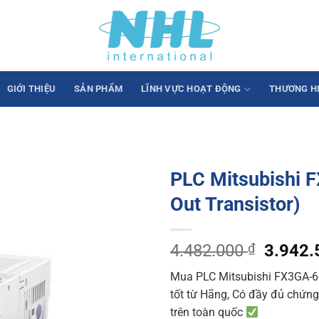
GIỚI THIỆU
SẢN PHẨM
LĨNH VỰC HOẠT ĐỘNG
THƯƠNG H
PLC Mitsubishi 
Out Transistor)
Origina
4.482.000
₫
3.942
price
Mua PLC Mitsubishi FX3GA-60
was:
tốt từ Hãng, Có đầy đủ chứng 
4.482.
trên toàn quốc