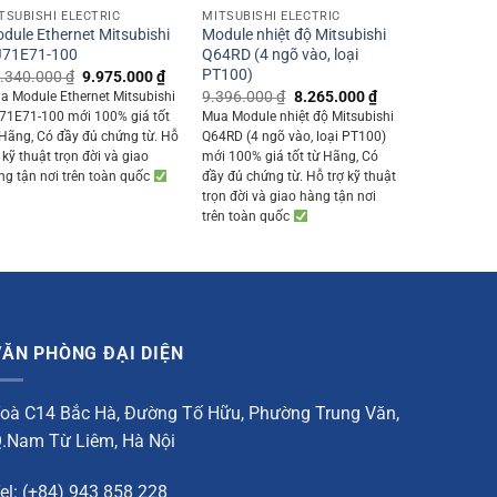
TSUBISHI ELECTRIC
MITSUBISHI ELECTRIC
dule Ethernet Mitsubishi
Module nhiệt độ Mitsubishi
71E71-100
Q64RD (4 ngõ vào, loại
PT100)
Original
Current
.340.000
₫
9.975.000
₫
price
price
Original
Current
9.396.000
₫
8.265.000
₫
a Module Ethernet Mitsubishi
was:
is:
price
price
71E71-100 mới 100% giá tốt
Mua Module nhiệt độ Mitsubishi
0 ₫.
11.340.000 ₫.
9.975.000 ₫.
was:
is:
 Hãng, Có đầy đủ chứng từ. Hỗ
Q64RD (4 ngõ vào, loại PT100)
9.396.000 ₫.
8.265.000 ₫.
 kỹ thuật trọn đời và giao
mới 100% giá tốt từ Hãng, Có
ng tận nơi trên toàn quốc
đầy đủ chứng từ. Hỗ trợ kỹ thuật
trọn đời và giao hàng tận nơi
trên toàn quốc
VĂN PHÒNG ĐẠI DIỆN
oà C14 Bắc Hà, Đường Tố Hữu, Phường Trung Văn,
.Nam Từ Liêm, Hà Nội
el: (+84) 943 858 228