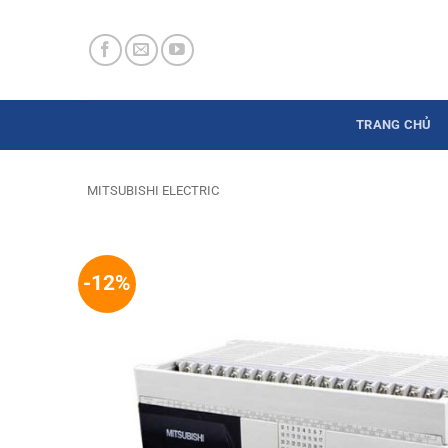
Skip
to
content
TRANG CHỦ
MITSUBISHI ELECTRIC
-12%