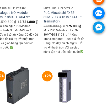
+
+
TSUBISHI ELECTRIC
MITSUBISHI ELECTRIC
alogue I/O Module
PLC Mitsubishi FX5S-
tsubishi STL-AD4-V2
30MT/DSS (16 In / 14 Out
Transistor)
Original
Current
.599.520
₫
13.721.800
₫
price
price
Original
Current
7.020.000
₫
6.175.000
₫
a Analogue I/O Module
was:
is:
price
price
tsubishi STL-AD4-V2 mới
Mua PLC Mitsubishi FX5S-
0 ₫.
15.599.520 ₫.
13.721.800 ₫.
was:
is:
0% giá tốt từ Hãng, Có đầy đủ
30MT/DSS (16 In / 14 Out
7.020.000 ₫.
6.175.000 ₫.
ứng từ. Hỗ trợ kỹ thuật trọn
Transistor) mới 100% giá tốt từ
i và giao hàng tận nơi trên
Hãng, Có đầy đủ chứng từ. Hỗ
àn quốc
trợ kỹ thuật trọn đời và giao
hàng tận nơi trên toàn quốc
2%
-12%
+
+