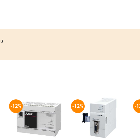
ầu
-12%
-12%
-1