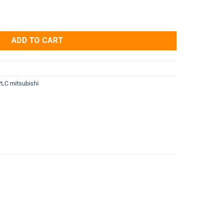
6 In / 24 Out Transistor) quantity
ADD TO CART
PLC mitsubishi