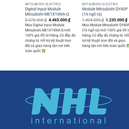
MITSUBISHI ELECTRIC
MITSUBISHI ELECTRIC
Digital Input Module
Module Mitsubishi QY40P
Mitsubishi ME1X16NA-Q
(16 ngõ ra)
Original
Current
Original
5.076.000
₫
4.465.000
₫
1.404.000
₫
1.235.000
₫
price
price
price
p
Mua Digital Input Module
Mua Module Mitsubishi QY40
was:
is:
was:
i
Mitsubishi ME1X16NA-Q mới
(16 ngõ ra) mới 100% giá tốt 
5.076.000 ₫.
4.465.000 ₫.
1.404.000 ₫.
100% giá tốt từ Hãng, Có đầy đủ
Hãng, Có đầy đủ chứng từ. H
chứng từ. Hỗ trợ kỹ thuật trọn
trợ kỹ thuật trọn đời và giao
đời và giao hàng tận nơi trên
hàng tận nơi trên toàn quốc
toàn quốc