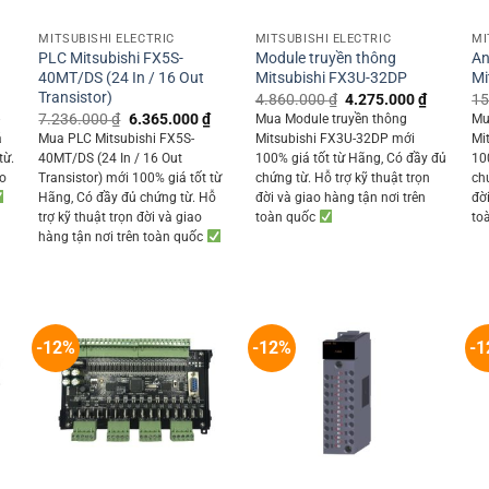
+
+
MITSUBISHI ELECTRIC
MITSUBISHI ELECTRIC
MI
PLC Mitsubishi FX5S-
Module truyền thông
An
40MT/DS (24 In / 16 Out
Mitsubishi FX3U-32DP
Mi
Transistor)
Current
Original
Current
4.860.000
₫
4.275.000
₫
15
rice
price
price
Original
Current
7.236.000
₫
6.365.000
₫
-
Mua Module truyền thông
Mu
s:
was:
is:
price
price
á
Mua PLC Mitsubishi FX5S-
Mitsubishi FX3U-32DP mới
Mi
1.662.500 ₫.
4.860.000 ₫.
4.275.00
was:
is:
từ.
40MT/DS (24 In / 16 Out
100% giá tốt từ Hãng, Có đầy đủ
10
7.236.000 ₫.
6.365.000 ₫.
ao
Transistor) mới 100% giá tốt từ
chứng từ. Hỗ trợ kỹ thuật trọn
ch
Hãng, Có đầy đủ chứng từ. Hỗ
đời và giao hàng tận nơi trên
đờ
trợ kỹ thuật trọn đời và giao
toàn quốc
to
hàng tận nơi trên toàn quốc
-12%
-12%
-1
+
+