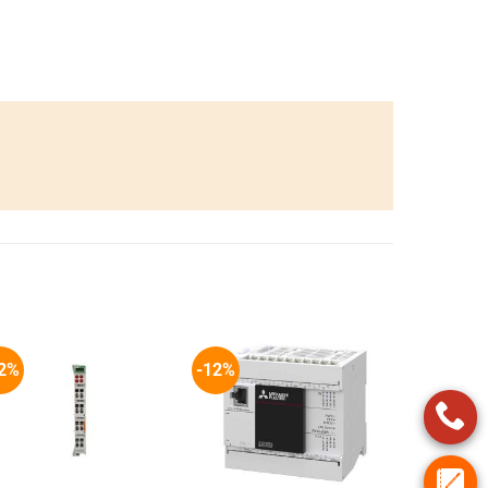
2%
-12%