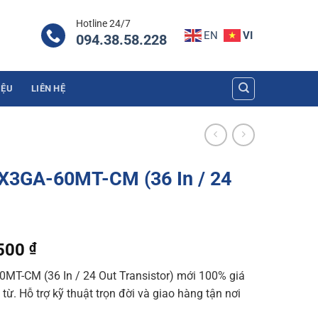
Hotline 24/7
EN
VI
094.38.58.228
IỆU
LIÊN HỆ
FX3GA-60MT-CM (36 In / 24
l
Current
.500
₫
price
MT-CM (36 In / 24 Out Transistor) mới 100% giá
is:
từ. Hỗ trợ kỹ thuật trọn đời và giao hàng tận nơi
000 ₫.
3.942.500 ₫.