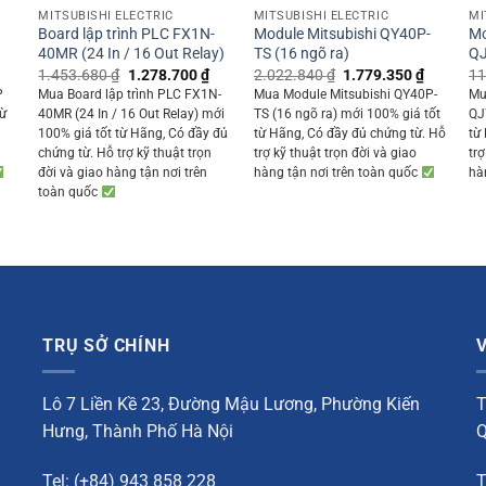
MITSUBISHI ELECTRIC
MITSUBISHI ELECTRIC
MI
Board lập trình PLC FX1N-
Module Mitsubishi QY40P-
Mo
40MR (24 In / 16 Out Relay)
TS (16 ngõ ra)
QJ
Current
Original
Current
Original
Current
1.453.680
₫
1.278.700
₫
2.022.840
₫
1.779.350
₫
11
rice
price
price
price
price
P
Mua Board lập trình PLC FX1N-
Mua Module Mitsubishi QY40P-
Mu
s:
was:
is:
was:
is:
từ
40MR (24 In / 16 Out Relay) mới
TS (16 ngõ ra) mới 100% giá tốt
QJ
1.235.000 ₫.
1.453.680 ₫.
1.278.700 ₫.
2.022.840 ₫.
1.779.35
ỗ
100% giá tốt từ Hãng, Có đầy đủ
từ Hãng, Có đầy đủ chứng từ. Hỗ
từ
chứng từ. Hỗ trợ kỹ thuật trọn
trợ kỹ thuật trọn đời và giao
trợ
đời và giao hàng tận nơi trên
hàng tận nơi trên toàn quốc
hà
toàn quốc
TRỤ SỞ CHÍNH
Lô 7 Liền Kề 23, Đường Mậu Lương, Phường Kiến
T
Hưng, Thành Phố Hà Nội
Q
Tel: (+84) 943 858 228
T