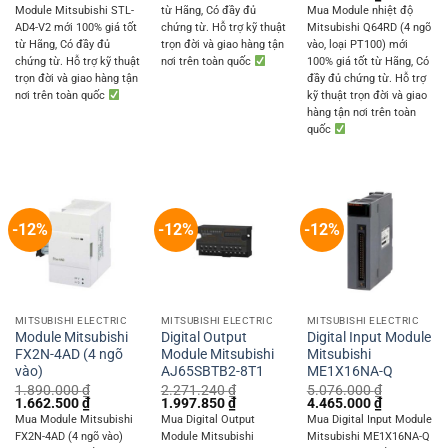
was:
is:
price
price
Module Mitsubishi STL-
từ Hãng, Có đầy đủ
Mua Module nhiệt độ
15.599.520 ₫.
13.721.800 ₫.
was:
is:
AD4-V2 mới 100% giá tốt
chứng từ. Hỗ trợ kỹ thuật
Mitsubishi Q64RD (4 ngõ
9.396.000 ₫.
8.265.000 
từ Hãng, Có đầy đủ
trọn đời và giao hàng tận
vào, loại PT100) mới
chứng từ. Hỗ trợ kỹ thuật
nơi trên toàn quốc
100% giá tốt từ Hãng, Có
trọn đời và giao hàng tận
đầy đủ chứng từ. Hỗ trợ
nơi trên toàn quốc
kỹ thuật trọn đời và giao
hàng tận nơi trên toàn
quốc
-12%
-12%
-12%
MITSUBISHI ELECTRIC
MITSUBISHI ELECTRIC
MITSUBISHI ELECTRIC
Module Mitsubishi
Digital Output
Digital Input Module
FX2N-4AD (4 ngõ
Module Mitsubishi
Mitsubishi
vào)
AJ65SBTB2-8T1
ME1X16NA-Q
1.890.000
₫
2.271.240
₫
5.076.000
₫
Original
Current
Original
Current
Original
Current
1.662.500
₫
1.997.850
₫
4.465.000
₫
price
price
price
price
price
price
Mua Module Mitsubishi
Mua Digital Output
Mua Digital Input Module
was:
is:
was:
is:
was:
is:
FX2N-4AD (4 ngõ vào)
Module Mitsubishi
Mitsubishi ME1X16NA-Q
1.890.000 ₫.
1.662.500 ₫.
2.271.240 ₫.
1.997.850 ₫.
5.076.000 ₫.
4.465.000 