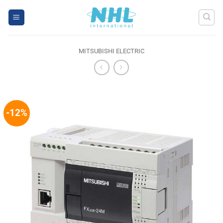
Skip
to
content
MITSUBISHI ELECTRIC
-12%