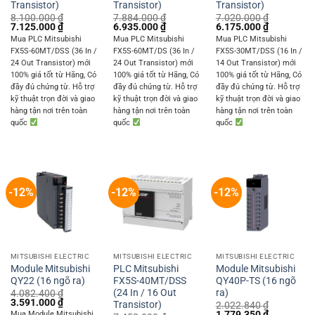
Transistor)
Transistor)
Transistor)
8.100.000
₫
7.884.000
₫
7.020.000
₫
Original
Current
Original
Current
Original
Current
7.125.000
₫
6.935.000
₫
6.175.000
₫
price
price
price
price
price
price
Mua PLC Mitsubishi
Mua PLC Mitsubishi
Mua PLC Mitsubishi
was:
is:
was:
is:
was:
is:
FX5S-60MT/DSS (36 In /
FX5S-60MT/DS (36 In /
FX5S-30MT/DSS (16 In /
8.100.000 ₫.
7.125.000 ₫.
7.884.000 ₫.
6.935.000 ₫.
7.020.000 ₫.
6.175.000 
24 Out Transistor) mới
24 Out Transistor) mới
14 Out Transistor) mới
100% giá tốt từ Hãng, Có
100% giá tốt từ Hãng, Có
100% giá tốt từ Hãng, Có
đầy đủ chứng từ. Hỗ trợ
đầy đủ chứng từ. Hỗ trợ
đầy đủ chứng từ. Hỗ trợ
kỹ thuật trọn đời và giao
kỹ thuật trọn đời và giao
kỹ thuật trọn đời và giao
hàng tận nơi trên toàn
hàng tận nơi trên toàn
hàng tận nơi trên toàn
quốc
quốc
quốc
-12%
-12%
-12%
MITSUBISHI ELECTRIC
MITSUBISHI ELECTRIC
MITSUBISHI ELECTRIC
Module Mitsubishi
PLC Mitsubishi
Module Mitsubishi
QY22 (16 ngõ ra)
FX5S-40MT/DSS
QY40P-TS (16 ngõ
(24 In / 16 Out
ra)
4.082.400
₫
Original
Current
3.591.000
₫
Transistor)
2.022.840
₫
price
price
Original
Current
1.779.350
₫
Mua Module Mitsubishi