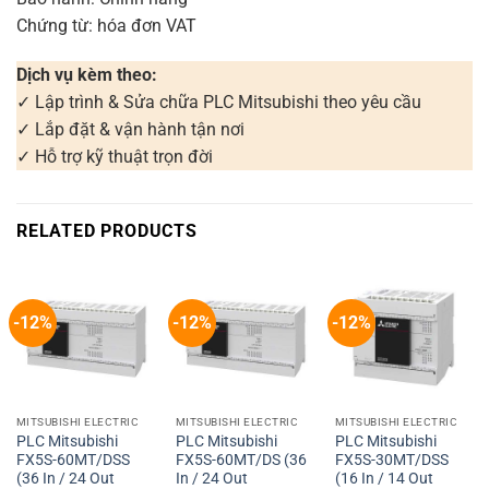
Chứng từ: hóa đơn VAT
Dịch vụ kèm theo:
✓ Lập trình & Sửa chữa PLC Mitsubishi theo yêu cầu
✓ Lắp đặt & vận hành tận nơi
✓ Hỗ trợ kỹ thuật trọn đời
RELATED PRODUCTS
-12%
-12%
-12%
MITSUBISHI ELECTRIC
MITSUBISHI ELECTRIC
MITSUBISHI ELECTRIC
PLC Mitsubishi
PLC Mitsubishi
PLC Mitsubishi
FX5S-60MT/DSS
FX5S-60MT/DS (36
FX5S-30MT/DSS
(36 In / 24 Out
In / 24 Out
(16 In / 14 Out