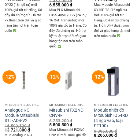
7.452.000
₫
was:
is:
price
price
Original
Current
6.555.000
₫
QY22 (16 ngõ ra) mới
Mua Module Mitsubishi
4.082.400 ₫.
3.591.000 ₫.
was:
is:
price
price
100% giá tốt từ Hãng, Có
Mua PLC Mitsubishi
QY40P-TS (16 ngõ ra)
2.022.840 ₫.
1.779.350 
was:
is:
đầy đủ chứng từ. Hỗ trợ
FX5S-40MT/DSS (24 In /
mới 100% giá tốt từ
7.452.000 ₫.
6.555.000 ₫.
kỹ thuật trọn đời và giao
16 Out Transistor) mới
Hãng, Có đầy đủ chứng
hàng tận nơi trên toàn
100% giá tốt từ Hãng, Có
từ. Hỗ trợ kỹ thuật trọn
quốc
đầy đủ chứng từ. Hỗ trợ
đời và giao hàng tận nơi
kỹ thuật trọn đời và giao
trên toàn quốc
hàng tận nơi trên toàn
quốc
-12%
-12%
-12%
MITSUBISHI ELECTRIC
MITSUBISHI ELECTRIC
MITSUBISHI ELECTRIC
Analogue I/O
Mitsubishi FX2NC-
Module nhiệt độ
Module Mitsubishi
CNV-IF
Mitsubishi Q64RD
STL-AD4-V2
(4 ngõ vào, loại
6.253.200
₫
Original
Current
5.500.500
₫
PT100)
15.599.520
₫
price
price
Original
Current
13.721.800
₫
Mua Mitsubishi FX2NC-
9.396.000
₫
was:
is:
price
price
Original
Current
8.265.000
₫
Mua Analogue I/O
CNV-IF mới 100% giá tốt
6.253.200 ₫.
5.500.500 ₫.