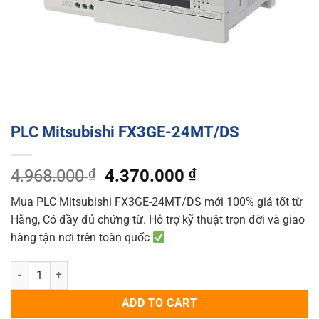
PLC Mitsubishi FX3GE-24MT/DS
Original
Current
4.968.000
₫
4.370.000
₫
price
price
Mua PLC Mitsubishi FX3GE-24MT/DS mới 100% giá tốt từ
was:
is:
Hãng, Có đầy đủ chứng từ. Hỗ trợ kỹ thuật trọn đời và giao
4.968.000 ₫.
4.370.000 ₫.
hàng tận nơi trên toàn quốc
PLC Mitsubishi FX3GE-24MT/DS quantity
ADD TO CART