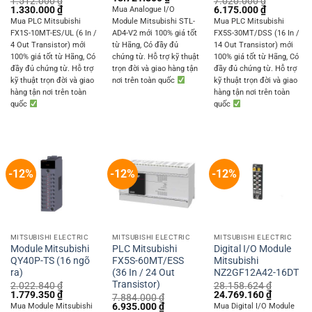
1.512.000
₫
7.020.000
₫
price
price
Original
Current
Original
Current
1.330.000
₫
6.175.000
₫
Mua Analogue I/O
was:
is:
price
price
price
price
Mua PLC Mitsubishi
Module Mitsubishi STL-
Mua PLC Mitsubishi
15.599.520 ₫.
13.721.800 ₫.
was:
is:
was:
is:
FX1S-10MT-ES/UL (6 In /
AD4-V2 mới 100% giá tốt
FX5S-30MT/DSS (16 In /
1.512.000 ₫.
1.330.000 ₫.
7.020.000 ₫.
6.175.000 
4 Out Transistor) mới
từ Hãng, Có đầy đủ
14 Out Transistor) mới
100% giá tốt từ Hãng, Có
chứng từ. Hỗ trợ kỹ thuật
100% giá tốt từ Hãng, Có
đầy đủ chứng từ. Hỗ trợ
trọn đời và giao hàng tận
đầy đủ chứng từ. Hỗ trợ
kỹ thuật trọn đời và giao
nơi trên toàn quốc
kỹ thuật trọn đời và giao
hàng tận nơi trên toàn
hàng tận nơi trên toàn
quốc
quốc
-12%
-12%
-12%
MITSUBISHI ELECTRIC
MITSUBISHI ELECTRIC
MITSUBISHI ELECTRIC
Module Mitsubishi
PLC Mitsubishi
Digital I/O Module
QY40P-TS (16 ngõ
FX5S-60MT/ESS
Mitsubishi
ra)
(36 In / 24 Out
NZ2GF12A42-16DT
Transistor)
2.022.840
₫
28.158.624
₫
Original
Current
Original
Current
1.779.350
₫
24.769.160
₫
7.884.000
₫
price
price
price
price
Original
Current
6.935.000
₫
Mua Module Mitsubishi
Mua Digital I/O Module
was:
is:
was:
is: