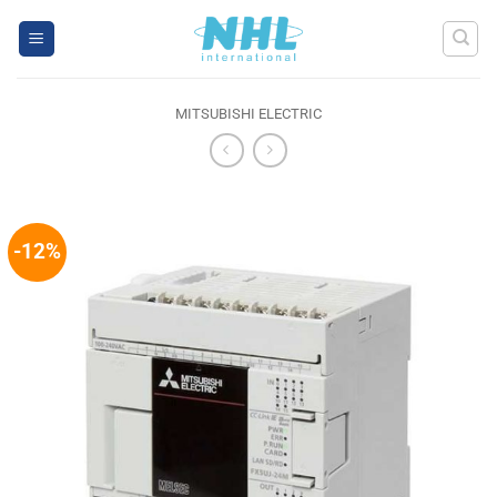
Skip
to
content
MITSUBISHI ELECTRIC
-12%