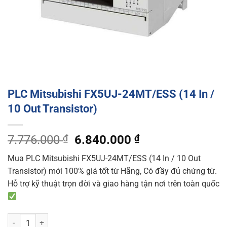
PLC Mitsubishi FX5UJ-24MT/ESS (14 In /
10 Out Transistor)
Original
Current
7.776.000
₫
6.840.000
₫
price
price
Mua PLC Mitsubishi FX5UJ-24MT/ESS (14 In / 10 Out
was:
is:
Transistor) mới 100% giá tốt từ Hãng, Có đầy đủ chứng từ.
7.776.000 ₫.
6.840.000 ₫.
Hỗ trợ kỹ thuật trọn đời và giao hàng tận nơi trên toàn quốc
PLC Mitsubishi FX5UJ-24MT/ESS (14 In / 10 Out Transistor) quantit