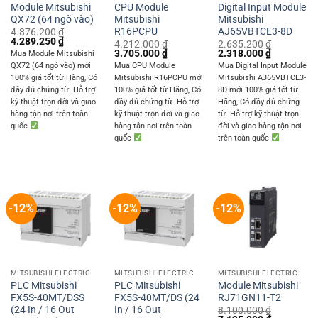
Module Mitsubishi
CPU Module
Digital Input Module
QX72 (64 ngõ vào)
Mitsubishi
Mitsubishi
R16PCPU
AJ65VBTCE3-8D
4.876.200
₫
Original
Current
4.289.250
₫
4.212.000
₫
2.635.200
₫
price
price
Original
Current
Original
Current
3.705.000
₫
2.318.000
₫
Mua Module Mitsubishi
was:
is:
price
price
price
price
QX72 (64 ngõ vào) mới
Mua CPU Module
Mua Digital Input Module
4.876.200 ₫.
4.289.250 ₫.
was:
is:
was:
is:
100% giá tốt từ Hãng, Có
Mitsubishi R16PCPU mới
Mitsubishi AJ65VBTCE3-
4.212.000 ₫.
3.705.000 ₫.
2.635.200 ₫.
2.318.000 
đầy đủ chứng từ. Hỗ trợ
100% giá tốt từ Hãng, Có
8D mới 100% giá tốt từ
kỹ thuật trọn đời và giao
đầy đủ chứng từ. Hỗ trợ
Hãng, Có đầy đủ chứng
hàng tận nơi trên toàn
kỹ thuật trọn đời và giao
từ. Hỗ trợ kỹ thuật trọn
quốc
hàng tận nơi trên toàn
đời và giao hàng tận nơi
quốc
trên toàn quốc
-12%
-12%
-12%
MITSUBISHI ELECTRIC
MITSUBISHI ELECTRIC
MITSUBISHI ELECTRIC
PLC Mitsubishi
PLC Mitsubishi
Module Mitsubishi
FX5S-40MT/DSS
FX5S-40MT/DS (24
RJ71GN11-T2
(24 In / 16 Out
In / 16 Out
8.100.000
₫