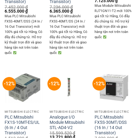
Original
Current
7.125.000
₫
Transistor)
Transistor)
price
price
Mua Module Mitsubishi
7.452.000
₫
7.236.000
₫
was:
is:
Original
Current
Original
Current
6.555.000
₫
6.365.000
₫
RJ71GN11-T2 mới 100%
8.100.000 ₫.
7.125.000 
price
price
price
price
Mua PLC Mitsubishi
Mua PLC Mitsubishi
giá tốt từ Hãng, Có đầy
was:
is:
was:
is:
FX5S-40MT/DSS (24 In /
FX5S-40MT/DS (24 In /
đủ chứng từ. Hỗ trợ kỹ
7.452.000 ₫.
6.555.000 ₫.
7.236.000 ₫.
6.365.000 ₫.
16 Out Transistor) mới
16 Out Transistor) mới
thuật trọn đời và giao
100% giá tốt từ Hãng, Có
100% giá tốt từ Hãng, Có
hàng tận nơi trên toàn
đầy đủ chứng từ. Hỗ trợ
đầy đủ chứng từ. Hỗ trợ
quốc
kỹ thuật trọn đời và giao
kỹ thuật trọn đời và giao
hàng tận nơi trên toàn
hàng tận nơi trên toàn
quốc
quốc
-12%
-12%
-12%
MITSUBISHI ELECTRIC
MITSUBISHI ELECTRIC
MITSUBISHI ELECTRIC
PLC Mitsubishi
Analogue I/O
PLC Mitsubishi
FX1S-10MT-ES/UL
Module Mitsubishi
FX5S-30MT/DSS
(6 In / 4 Out
STL-AD4-V2
(16 In / 14 Out
Transistor)
Transistor)
15.599.520
₫
Original
Current
13.721.800
₫