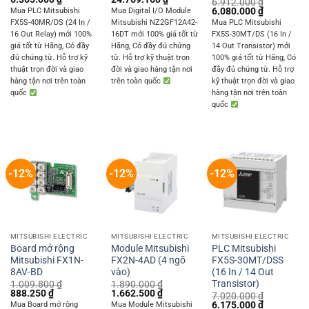
6.912.000
₫
price
price
price
price
Original
Current
6.080.000
₫
Mua PLC Mitsubishi
Mua Digital I/O Module
was:
is:
was:
is:
price
price
FX5S-40MR/DS (24 In /
Mitsubishi NZ2GF12A42-
Mua PLC Mitsubishi
7.236.000 ₫.
6.365.000 ₫.
28.158.624 ₫.
24.769.160 ₫.
was:
is:
16 Out Relay) mới 100%
16DT mới 100% giá tốt từ
FX5S-30MT/DS (16 In /
6.912.000 ₫.
6.080.000 
giá tốt từ Hãng, Có đầy
Hãng, Có đầy đủ chứng
14 Out Transistor) mới
đủ chứng từ. Hỗ trợ kỹ
từ. Hỗ trợ kỹ thuật trọn
100% giá tốt từ Hãng, Có
thuật trọn đời và giao
đời và giao hàng tận nơi
đầy đủ chứng từ. Hỗ trợ
hàng tận nơi trên toàn
trên toàn quốc
kỹ thuật trọn đời và giao
quốc
hàng tận nơi trên toàn
quốc
-12%
-12%
-12%
MITSUBISHI ELECTRIC
MITSUBISHI ELECTRIC
MITSUBISHI ELECTRIC
Board mở rộng
Module Mitsubishi
PLC Mitsubishi
Mitsubishi FX1N-
FX2N-4AD (4 ngõ
FX5S-30MT/DSS
8AV-BD
vào)
(16 In / 14 Out
Transistor)
1.009.800
₫
1.890.000
₫
Original
Current
Original
Current
888.250
₫
1.662.500
₫
7.020.000
₫
price
price
price
price
Original
Current
6.175.000
₫
Mua Board mở rộng
Mua Module Mitsubishi