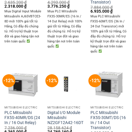
Transistor)
2.635.200
₫
4.293.000
₫
Original
Current
Original
Current
2.318.000
₫
3.776.250
₫
7.884.000
₫
price
price
price
price
Original
Current
6.935.000
₫
Mua Digital Input Module
Mua PLC Mitsubishi
was:
is:
was:
is:
price
price
Mitsubishi AJ65VBTCE3-
FX3S-30MR/ES (16 In /
Mua PLC Mitsubishi
2.635.200 ₫.
2.318.000 ₫.
4.293.000 ₫.
3.776.250 ₫.
was:
is:
8D mới 100% giá tốt từ
14 Out Relay) mới 100%
FX5S-60MT/DS (36 In /
7.884.000 ₫.
6.935.000 
Hãng, Có đầy đủ chứng
giá tốt từ Hãng, Có đầy
24 Out Transistor) mới
từ. Hỗ trợ kỹ thuật trọn
đủ chứng từ. Hỗ trợ kỹ
100% giá tốt từ Hãng, Có
đời và giao hàng tận nơi
thuật trọn đời và giao
đầy đủ chứng từ. Hỗ trợ
trên toàn quốc
hàng tận nơi trên toàn
kỹ thuật trọn đời và giao
quốc
hàng tận nơi trên toàn
quốc
-12%
-12%
-12%
MITSUBISHI ELECTRIC
MITSUBISHI ELECTRIC
MITSUBISHI ELECTRIC
PLC Mitsubishi
Digital I/O Module
PLC Mitsubishi
FX5S-40MR/DS (24
Mitsubishi
FX5S-30MT/DS (16
In / 16 Out Relay)
NZ2GF12A42-16DT
In / 14 Out
Transistor)
7.236.000
₫
28.158.624
₫
Original
Current
Original
Current
6.365.000
₫
24.769.160
₫