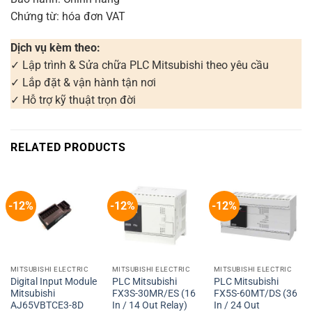
Chứng từ: hóa đơn VAT
Dịch vụ kèm theo:
✓ Lập trình & Sửa chữa PLC Mitsubishi theo yêu cầu
✓ Lắp đặt & vận hành tận nơi
✓ Hỗ trợ kỹ thuật trọn đời
RELATED PRODUCTS
-12%
-12%
-12%
MITSUBISHI ELECTRIC
MITSUBISHI ELECTRIC
MITSUBISHI ELECTRIC
Digital Input Module
PLC Mitsubishi
PLC Mitsubishi
Mitsubishi
FX3S-30MR/ES (16
FX5S-60MT/DS (36
AJ65VBTCE3-8D
In / 14 Out Relay)
In / 24 Out