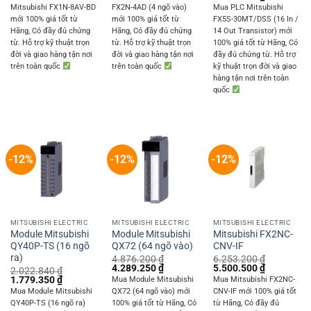
was:
is:
was:
is:
price
price
Mitsubishi FX1N-8AV-BD
FX2N-4AD (4 ngõ vào)
Mua PLC Mitsubishi
1.009.800 ₫.
888.250 ₫.
1.890.000 ₫.
1.662.500 ₫.
was:
is:
mới 100% giá tốt từ
mới 100% giá tốt từ
FX5S-30MT/DSS (16 In /
7.020.000 ₫.
6.175.000 
Hãng, Có đầy đủ chứng
Hãng, Có đầy đủ chứng
14 Out Transistor) mới
từ. Hỗ trợ kỹ thuật trọn
từ. Hỗ trợ kỹ thuật trọn
100% giá tốt từ Hãng, Có
đời và giao hàng tận nơi
đời và giao hàng tận nơi
đầy đủ chứng từ. Hỗ trợ
trên toàn quốc
trên toàn quốc
kỹ thuật trọn đời và giao
hàng tận nơi trên toàn
quốc
-12%
-12%
-12%
MITSUBISHI ELECTRIC
MITSUBISHI ELECTRIC
MITSUBISHI ELECTRIC
Module Mitsubishi
Module Mitsubishi
Mitsubishi FX2NC-
QY40P-TS (16 ngõ
QX72 (64 ngõ vào)
CNV-IF
ra)
4.876.200
₫
6.253.200
₫
Original
Current
Original
Current
4.289.250
₫
5.500.500
₫
2.022.840
₫
price
price
price
price
Original
Current
1.779.350
₫
Mua Module Mitsubishi
Mua Mitsubishi FX2NC-
was:
is:
was:
is:
price
price
Mua Module Mitsubishi
QX72 (64 ngõ vào) mới
CNV-IF mới 100% giá tốt
4.876.200 ₫.
4.289.250 ₫.
6.253.200 ₫.
5.500.500 
was:
is:
QY40P-TS (16 ngõ ra)
100% giá tốt từ Hãng, Có
từ Hãng, Có đầy đủ
2.022.840 ₫.
1.779.350 ₫.