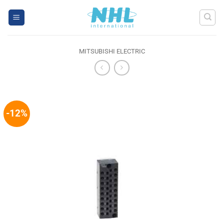
Skip
to
content
MITSUBISHI ELECTRIC
-12%