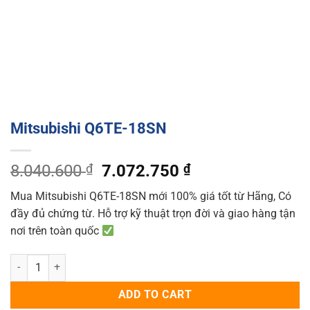
Mitsubishi Q6TE-18SN
Original
Current
8.040.600
₫
7.072.750
₫
price
price
Mua Mitsubishi Q6TE-18SN mới 100% giá tốt từ Hãng, Có
was:
is:
đầy đủ chứng từ. Hỗ trợ kỹ thuật trọn đời và giao hàng tận
8.040.600 ₫.
7.072.750 ₫.
nơi trên toàn quốc
Mitsubishi Q6TE-18SN quantity
ADD TO CART