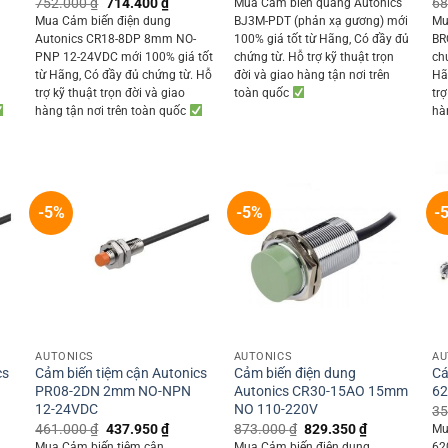
ent
Original
Current
752.000
₫
714.400
₫
68
Mua Cảm biến quang Autonics
was:
is:
price
price
Mua Cảm biến điện dung
BJ3M-PDT (phản xạ gương) mới
Mu
836.000 ₫.
794.200 ₫.
was:
is:
Autonics CR18-8DP 8mm NO-
100% giá tốt từ Hãng, Có đầy đủ
BR
850 ₫.
752.000 ₫.
714.400 ₫.
PNP 12-24VDC mới 100% giá tốt
chứng từ. Hỗ trợ kỹ thuật trọn
ch
ỗ
từ Hãng, Có đầy đủ chứng từ. Hỗ
đời và giao hàng tận nơi trên
Hã
trợ kỹ thuật trọn đời và giao
toàn quốc
trợ
hàng tận nơi trên toàn quốc
hà
-5%
-5%
-
+
+
AUTONICS
AUTONICS
AU
cs
Cảm biến tiệm cận Autonics
Cảm biến điện dung
Cá
PR08-2DN 2mm NO-NPN
Autonics CR30-15AO 15mm
62
12-24VDC
NO 110-220V
35
ent
Original
Current
Original
Current
461.000
₫
437.950
₫
873.000
₫
829.350
₫
Mu
price
price
price
price
Mua Cảm biến tiệm cận
Mua Cảm biến điện dung
62