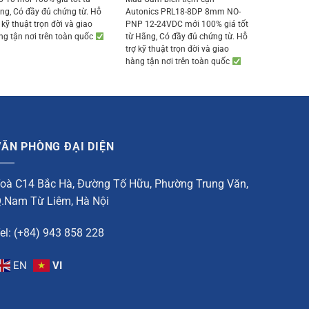
357.000 ₫.
339.150 ₫.
was:
is:
ng, Có đầy đủ chứng từ. Hỗ
Autonics PRL18-8DP 8mm NO-
357.000 ₫.
339.150 ₫.
 kỹ thuật trọn đời và giao
PNP 12-24VDC mới 100% giá tốt
ng tận nơi trên toàn quốc
từ Hãng, Có đầy đủ chứng từ. Hỗ
trợ kỹ thuật trọn đời và giao
hàng tận nơi trên toàn quốc
VĂN PHÒNG ĐẠI DIỆN
oà C14 Bắc Hà, Đường Tố Hữu, Phường Trung Văn,
.Nam Từ Liêm, Hà Nội
el: (+84) 943 858 228
EN
VI