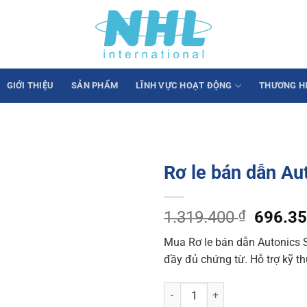
GIỚI THIỆU
SẢN PHẨM
LĨNH VỰC HOẠT ĐỘNG
THƯƠNG H
Rơ le bán dẫn A
Origina
1.319.400
₫
696.3
price
Mua Rơ le bán dẫn Autonics 
was:
đầy đủ chứng từ. Hỗ trợ kỹ th
1.319.
Rơ le bán dẫn Autonics SRH1-14