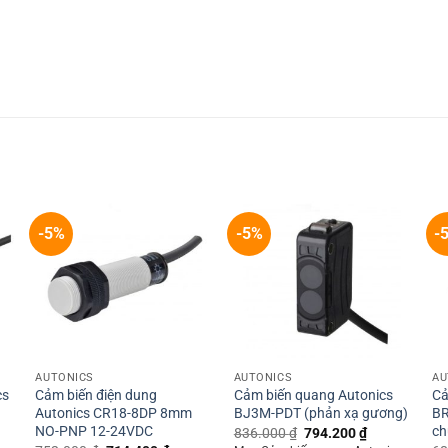
-5%
-5%
-
+
+
AUTONICS
AUTONICS
AU
cs
Cảm biến điện dung
Cảm biến quang Autonics
Cả
Autonics CR18-8DP 8mm
BJ3M-PDT (phản xạ gương)
BR
NO-PNP 12-24VDC
ch
Original
Current
836.000
₫
794.200
₫
price
price