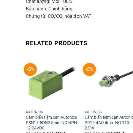
Chất lượng: Mới 100%
Bảo hành: Chính hãng
Chứng từ: CO/CQ, hóa đơn VAT
RELATED PRODUCTS
-5%
-5%
+
+
AUTONICS
AUTONICS
Cảm biến tiệm cận Autonics
Cảm biến tiệm cận Autoni
PSN17-5DN2 5mm NC-NPN
PR12-4AO 4mm NO 110-
12-24VDC
220V