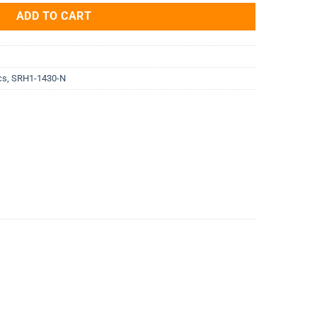
ADD TO CART
cs
,
SRH1-1430-N