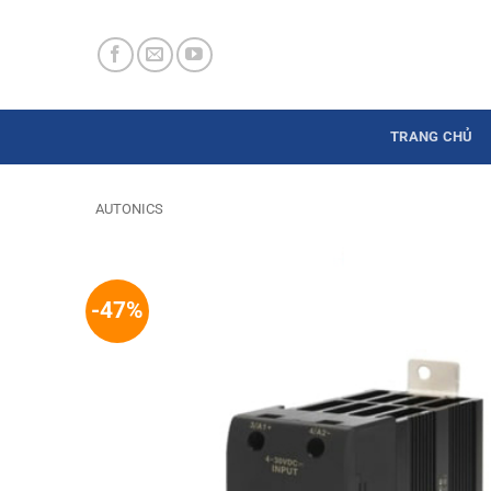
Skip
to
content
TRANG CHỦ
AUTONICS
-47%