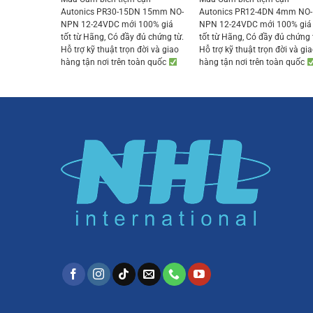
was:
is:
was:
is:
Autonics PR30-15DN 15mm NO-
Autonics PR12-4DN 4mm NO-
419.000 ₫.
398.050 ₫.
401.000 ₫.
380.
NPN 12-24VDC mới 100% giá
NPN 12-24VDC mới 100% giá
tốt từ Hãng, Có đầy đủ chứng từ.
tốt từ Hãng, Có đầy đủ chứng 
Hỗ trợ kỹ thuật trọn đời và giao
Hỗ trợ kỹ thuật trọn đời và gi
hàng tận nơi trên toàn quốc
hàng tận nơi trên toàn quốc