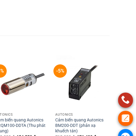
5%
-5%
+
+
TONICS
AUTONICS
m biến quang Autonics
Cảm biến quang Autonics
QM100-DDTA (Thu phát
BM200-DDT (phản xạ
ung)
khuếch tán)