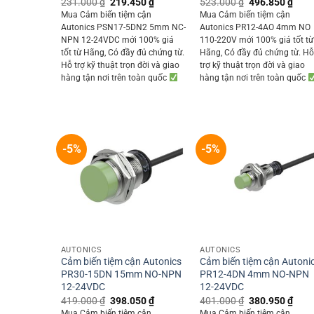
Original
Current
Original
Curr
231.000
₫
219.450
₫
523.000
₫
496.850
₫
price
price
price
price
Mua Cảm biến tiệm cận
Mua Cảm biến tiệm cận
was:
is:
was:
is:
Autonics PSN17-5DN2 5mm NC-
Autonics PR12-4AO 4mm NO
231.000 ₫.
219.450 ₫.
523.000 ₫.
496.
NPN 12-24VDC mới 100% giá
110-220V mới 100% giá tốt từ
tốt từ Hãng, Có đầy đủ chứng từ.
Hãng, Có đầy đủ chứng từ. H
Hỗ trợ kỹ thuật trọn đời và giao
trợ kỹ thuật trọn đời và giao
hàng tận nơi trên toàn quốc
hàng tận nơi trên toàn quốc
-5%
-5%
+
+
AUTONICS
AUTONICS
Cảm biến tiệm cận Autonics
Cảm biến tiệm cận Autoni
PR30-15DN 15mm NO-NPN
PR12-4DN 4mm NO-NPN
12-24VDC
12-24VDC
Original
Current
Original
Curr
419.000
₫
398.050
₫
401.000
₫
380.950
₫
price
price
price
price
Mua Cảm biến tiệm cận
Mua Cảm biến tiệm cận