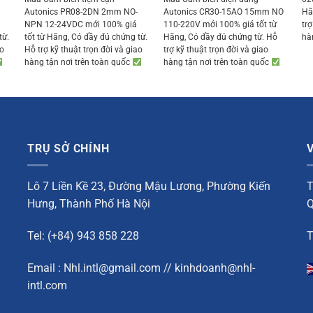
was:
is:
was:
is:
Autonics PR08-2DN 2mm NO-
Autonics CR30-15AO 15mm NO
Hã
950 ₫.
461.000 ₫.
437.950 ₫.
873.000 ₫.
829.350 ₫.
NPN 12-24VDC mới 100% giá
110-220V mới 100% giá tốt từ
trợ
từ.
tốt từ Hãng, Có đầy đủ chứng từ.
Hãng, Có đầy đủ chứng từ. Hỗ
hà
ao
Hỗ trợ kỹ thuật trọn đời và giao
trợ kỹ thuật trọn đời và giao
hàng tận nơi trên toàn quốc
hàng tận nơi trên toàn quốc
TRỤ SỞ CHÍNH
Lô 7 Liền Kề 23, Đường Mậu Lương, Phường Kiến
T
Hưng, Thành Phố Hà Nội
Q
Tel: (+84) 943 858 228
T
Email : Nhl.intl@gmail.com // kinhdoanh@nhl-
intl.com