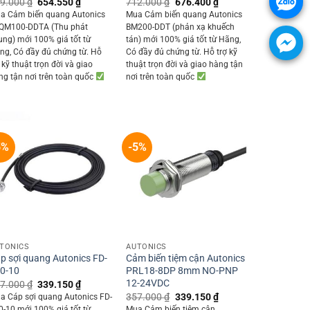
Original
Current
Original
Current
9.000
₫
654.550
₫
712.000
₫
676.400
₫
price
price
price
price
a Cảm biến quang Autonics
Mua Cảm biến quang Autonics
was:
is:
was:
is:
QM100-DDTA (Thu phát
BM200-DDT (phản xạ khuếch
689.000 ₫.
654.550 ₫.
712.000 ₫.
676.400 ₫.
ung) mới 100% giá tốt từ
tán) mới 100% giá tốt từ Hãng,
ng, Có đầy đủ chứng từ. Hỗ
Có đầy đủ chứng từ. Hỗ trợ kỹ
 kỹ thuật trọn đời và giao
thuật trọn đời và giao hàng tận
ng tận nơi trên toàn quốc
nơi trên toàn quốc
5%
-5%
+
+
TONICS
AUTONICS
p sợi quang Autonics FD-
Cảm biến tiệm cận Autonics
0-10
PRL18-8DP 8mm NO-PNP
12-24VDC
Original
Current
7.000
₫
339.150
₫
price
price
Original
Current
357.000
₫
339.150
₫
a Cáp sợi quang Autonics FD-
was:
is:
price
price
0-10 mới 100% giá tốt từ
Mua Cảm biến tiệm cận