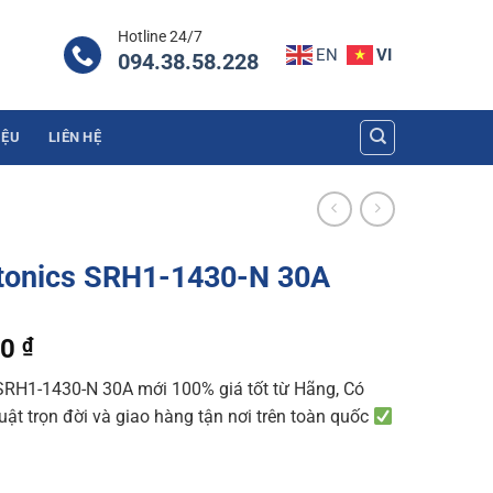
Hotline 24/7
EN
VI
094.38.58.228
IỆU
LIÊN HỆ
utonics SRH1-1430-N 30A
l
Current
50
₫
price
SRH1-1430-N 30A mới 100% giá tốt từ Hãng, Có
is:
uật trọn đời và giao hàng tận nơi trên toàn quốc
400 ₫.
696.350 ₫.
30-N 30A quantity