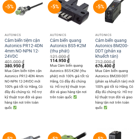
-5%
-5%
-5%
AUTONICS
AUTONICS
AUTONICS
Cảm biến tiệm cận
Cảm biến quang
Cảm biến quang
Autonics PR12-4DN
Autonics BS5-K2M
Autonics BM200-
4mm NO-NPN 12-
(thu phát)
DDT (phản xạ
24VDC
khuếch tán)
121.000
₫
Original
Current
114.950
₫
401.000
₫
712.000
₫
price
price
Original
Current
Original
Current
380.950
₫
676.400
₫
Mua Cảm biến quang
was:
is:
price
price
price
price
Mua Cảm biến tiệm cận
Autonics BS5-K2M (thu
Mua Cảm biến quang
121.000 ₫.
114.950 ₫.
was:
is:
was:
is:
Autonics PR12-4DN 4mm
phát) mới 100% giá tốt từ
Autonics BM200-DDT
401.000 ₫.
380.950 ₫.
712.000 ₫.
676.400 ₫.
NO-NPN 12-24VDC mới
Hãng, Có đầy đủ chứng
(phản xạ khuếch tán) mới
100% giá tốt từ Hãng, Có
từ. Hỗ trợ kỹ thuật trọn
100% giá tốt từ Hãng, Có
đầy đủ chứng từ. Hỗ trợ
đời và giao hàng tận nơi
đầy đủ chứng từ. Hỗ trợ
kỹ thuật trọn đời và giao
trên toàn quốc
kỹ thuật trọn đời và giao
hàng tận nơi trên toàn
hàng tận nơi trên toàn
quốc
quốc
-5%
-5%
-5%