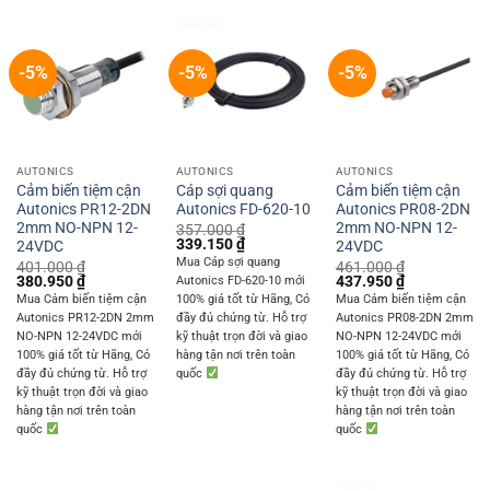
-5%
-5%
-5%
AUTONICS
AUTONICS
AUTONICS
Cảm biến tiệm cận
Cáp sợi quang
Cảm biến tiệm cận
Autonics PR12-2DN
Autonics FD-620-10
Autonics PR08-2DN
2mm NO-NPN 12-
2mm NO-NPN 12-
357.000
₫
Original
Current
339.150
₫
24VDC
24VDC
price
price
Mua Cáp sợi quang
401.000
₫
461.000
₫
was:
is:
Original
Current
Original
Current
380.950
₫
437.950
₫
Autonics FD-620-10 mới
357.000 ₫.
339.150 ₫.
price
price
price
price
Mua Cảm biến tiệm cận
100% giá tốt từ Hãng, Có
Mua Cảm biến tiệm cận
was:
is:
was:
is:
Autonics PR12-2DN 2mm
đầy đủ chứng từ. Hỗ trợ
Autonics PR08-2DN 2mm
401.000 ₫.
380.950 ₫.
461.000 ₫.
437.950 ₫.
NO-NPN 12-24VDC mới
kỹ thuật trọn đời và giao
NO-NPN 12-24VDC mới
100% giá tốt từ Hãng, Có
hàng tận nơi trên toàn
100% giá tốt từ Hãng, Có
đầy đủ chứng từ. Hỗ trợ
quốc
đầy đủ chứng từ. Hỗ trợ
kỹ thuật trọn đời và giao
kỹ thuật trọn đời và giao
hàng tận nơi trên toàn
hàng tận nơi trên toàn
quốc
quốc