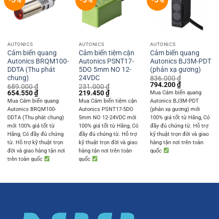
AUTONICS
AUTONICS
AUTONICS
Cảm biến quang
Cảm biến tiệm cận
Cảm biến quang
Autonics BRQM100-
Autonics PSNT17-
Autonics BJ3M-PDT
DDTA (Thu phát
5DO 5mm NO 12-
(phản xạ gương)
chung)
24VDC
836.000
₫
Original
Current
794.200
₫
689.000
₫
231.000
₫
price
price
Original
Current
Original
Current
654.550
₫
219.450
₫
Mua Cảm biến quang
was:
is:
price
price
price
price
Mua Cảm biến quang
Mua Cảm biến tiệm cận
Autonics BJ3M-PDT
836.000 ₫.
794.200 ₫.
was:
is:
was:
is:
Autonics BRQM100-
Autonics PSNT17-5DO
(phản xạ gương) mới
689.000 ₫.
654.550 ₫.
231.000 ₫.
219.450 ₫.
DDTA (Thu phát chung)
5mm NO 12-24VDC mới
100% giá tốt từ Hãng, Có
mới 100% giá tốt từ
100% giá tốt từ Hãng, Có
đầy đủ chứng từ. Hỗ trợ
Hãng, Có đầy đủ chứng
đầy đủ chứng từ. Hỗ trợ
kỹ thuật trọn đời và giao
từ. Hỗ trợ kỹ thuật trọn
kỹ thuật trọn đời và giao
hàng tận nơi trên toàn
đời và giao hàng tận nơi
hàng tận nơi trên toàn
quốc
trên toàn quốc
quốc