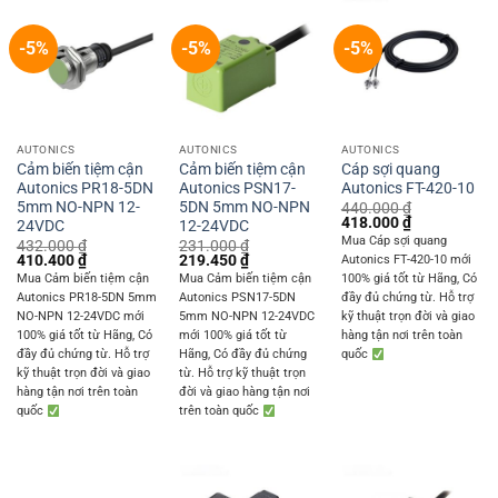
-5%
-5%
-5%
AUTONICS
AUTONICS
AUTONICS
Cảm biến tiệm cận
Cảm biến tiệm cận
Cáp sợi quang
Autonics PR18-5DN
Autonics PSN17-
Autonics FT-420-10
5mm NO-NPN 12-
5DN 5mm NO-NPN
440.000
₫
Original
Current
418.000
₫
24VDC
12-24VDC
price
price
Mua Cáp sợi quang
432.000
₫
231.000
₫
was:
is:
Original
Current
Original
Current
410.400
₫
219.450
₫
Autonics FT-420-10 mới
440.000 ₫.
418.000 ₫.
price
price
price
price
Mua Cảm biến tiệm cận
Mua Cảm biến tiệm cận
100% giá tốt từ Hãng, Có
was:
is:
was:
is:
Autonics PR18-5DN 5mm
Autonics PSN17-5DN
đầy đủ chứng từ. Hỗ trợ
432.000 ₫.
410.400 ₫.
231.000 ₫.
219.450 ₫.
NO-NPN 12-24VDC mới
5mm NO-NPN 12-24VDC
kỹ thuật trọn đời và giao
100% giá tốt từ Hãng, Có
mới 100% giá tốt từ
hàng tận nơi trên toàn
đầy đủ chứng từ. Hỗ trợ
Hãng, Có đầy đủ chứng
quốc
kỹ thuật trọn đời và giao
từ. Hỗ trợ kỹ thuật trọn
hàng tận nơi trên toàn
đời và giao hàng tận nơi
quốc
trên toàn quốc