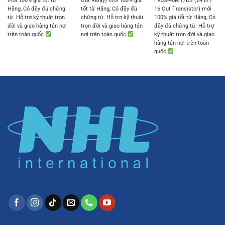
mới 100% giá tốt từ
Out Relay) mới 100% giá
FX5S-40MT/DS (24 In /
7.236.000 ₫.
6.365.000 
Hãng, Có đầy đủ chứng
tốt từ Hãng, Có đầy đủ
16 Out Transistor) mới
từ. Hỗ trợ kỹ thuật trọn
chứng từ. Hỗ trợ kỹ thuật
100% giá tốt từ Hãng, Có
đời và giao hàng tận nơi
trọn đời và giao hàng tận
đầy đủ chứng từ. Hỗ trợ
trên toàn quốc
nơi trên toàn quốc
kỹ thuật trọn đời và giao
hàng tận nơi trên toàn
quốc