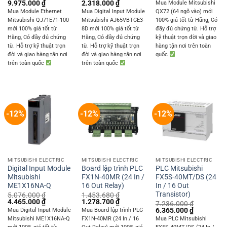
price
price
Original
Current
Original
Current
9.975.000
₫
2.318.000
₫
Mua Module Mitsubishi
was:
is:
price
price
price
price
Mua Module Ethernet
Mua Digital Input Module
QX72 (64 ngõ vào) mới
4.876.200 ₫.
4.289.250 
was:
is:
was:
is:
Mitsubishi QJ71E71-100
Mitsubishi AJ65VBTCE3-
100% giá tốt từ Hãng, Có
11.340.000 ₫.
9.975.000 ₫.
2.635.200 ₫.
2.318.000 ₫.
mới 100% giá tốt từ
8D mới 100% giá tốt từ
đầy đủ chứng từ. Hỗ trợ
Hãng, Có đầy đủ chứng
Hãng, Có đầy đủ chứng
kỹ thuật trọn đời và giao
từ. Hỗ trợ kỹ thuật trọn
từ. Hỗ trợ kỹ thuật trọn
hàng tận nơi trên toàn
đời và giao hàng tận nơi
đời và giao hàng tận nơi
quốc
trên toàn quốc
trên toàn quốc
-12%
-12%
-12%
MITSUBISHI ELECTRIC
MITSUBISHI ELECTRIC
MITSUBISHI ELECTRIC
Digital Input Module
Board lập trình PLC
PLC Mitsubishi
Mitsubishi
FX1N-40MR (24 In /
FX5S-40MT/DS (24
ME1X16NA-Q
16 Out Relay)
In / 16 Out
Transistor)
5.076.000
₫
1.453.680
₫
Original
Current
Original
Current
4.465.000
₫
1.278.700
₫
7.236.000
₫
price
price
price
price
Original
Current
6.365.000
₫
Mua Digital Input Module
Mua Board lập trình PLC
was:
is:
was:
is:
price
price
Mitsubishi ME1X16NA-Q
FX1N-40MR (24 In / 16
Mua PLC Mitsubishi
5.076.000 ₫.
4.465.000 ₫.
1.453.680 ₫.
1.278.700 ₫.
was:
is: