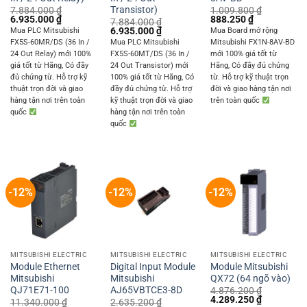
Transistor)
7.884.000
₫
1.009.800
₫
Original
Current
Original
Current
6.935.000
₫
888.250
₫
7.884.000
₫
price
price
price
price
Original
Current
6.935.000
₫
Mua PLC Mitsubishi
Mua Board mở rộng
was:
is:
was:
is:
price
price
FX5S-60MR/DS (36 In /
Mua PLC Mitsubishi
Mitsubishi FX1N-8AV-BD
7.884.000 ₫.
6.935.000 ₫.
1.009.800 ₫.
888.250 ₫.
was:
is:
24 Out Relay) mới 100%
FX5S-60MT/DS (36 In /
mới 100% giá tốt từ
7.884.000 ₫.
6.935.000 ₫.
giá tốt từ Hãng, Có đầy
24 Out Transistor) mới
Hãng, Có đầy đủ chứng
đủ chứng từ. Hỗ trợ kỹ
100% giá tốt từ Hãng, Có
từ. Hỗ trợ kỹ thuật trọn
thuật trọn đời và giao
đầy đủ chứng từ. Hỗ trợ
đời và giao hàng tận nơi
hàng tận nơi trên toàn
kỹ thuật trọn đời và giao
trên toàn quốc
quốc
hàng tận nơi trên toàn
quốc
-12%
-12%
-12%
MITSUBISHI ELECTRIC
MITSUBISHI ELECTRIC
MITSUBISHI ELECTRIC
Module Ethernet
Digital Input Module
Module Mitsubishi
Mitsubishi
Mitsubishi
QX72 (64 ngõ vào)
QJ71E71-100
AJ65VBTCE3-8D
4.876.200
₫
Original
Current
4.289.250
₫
11.340.000
₫
2.635.200
₫