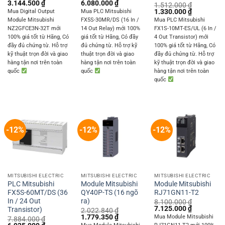
Original
Current
Original
Current
3.144.500
₫
6.080.000
₫
1.512.000
₫
price
price
price
price
Original
Current
1.330.000
₫
Mua Digital Output
Mua PLC Mitsubishi
was:
is:
was:
is:
price
price
Module Mitsubishi
FX5S-30MR/DS (16 In /
Mua PLC Mitsubishi
3.574.800 ₫.
3.144.500 ₫.
6.912.000 ₫.
6.080.000 ₫.
was:
is:
NZ2GFCE3N-32T mới
14 Out Relay) mới 100%
FX1S-10MT-ES/UL (6 In /
1.512.000 ₫.
1.330.000 
100% giá tốt từ Hãng, Có
giá tốt từ Hãng, Có đầy
4 Out Transistor) mới
đầy đủ chứng từ. Hỗ trợ
đủ chứng từ. Hỗ trợ kỹ
100% giá tốt từ Hãng, Có
kỹ thuật trọn đời và giao
thuật trọn đời và giao
đầy đủ chứng từ. Hỗ trợ
hàng tận nơi trên toàn
hàng tận nơi trên toàn
kỹ thuật trọn đời và giao
quốc
quốc
hàng tận nơi trên toàn
quốc
-12%
-12%
-12%
MITSUBISHI ELECTRIC
MITSUBISHI ELECTRIC
MITSUBISHI ELECTRIC
PLC Mitsubishi
Module Mitsubishi
Module Mitsubishi
FX5S-60MT/DS (36
QY40P-TS (16 ngõ
RJ71GN11-T2
In / 24 Out
ra)
8.100.000
₫
Original
Current
7.125.000
₫
Transistor)
2.022.840
₫
price
price
Original
Current
1.779.350
₫
Mua Module Mitsubishi
7.884.000
₫
was:
is:
price
price
Original
Current