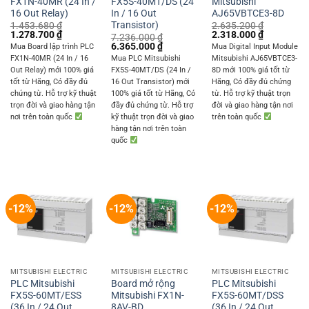
FX1N-40MR (24 In /
FX5S-40MT/DS (24
Mitsubishi
16 Out Relay)
In / 16 Out
AJ65VBTCE3-8D
Transistor)
1.453.680
₫
2.635.200
₫
Original
Current
Original
Current
1.278.700
₫
2.318.000
₫
7.236.000
₫
price
price
price
price
Original
Current
6.365.000
₫
Mua Board lập trình PLC
Mua Digital Input Module
was:
is:
was:
is:
price
price
FX1N-40MR (24 In / 16
Mua PLC Mitsubishi
Mitsubishi AJ65VBTCE3-
1.453.680 ₫.
1.278.700 ₫.
2.635.200 ₫.
2.318.000 
was:
is:
Out Relay) mới 100% giá
FX5S-40MT/DS (24 In /
8D mới 100% giá tốt từ
7.236.000 ₫.
6.365.000 ₫.
tốt từ Hãng, Có đầy đủ
16 Out Transistor) mới
Hãng, Có đầy đủ chứng
chứng từ. Hỗ trợ kỹ thuật
100% giá tốt từ Hãng, Có
từ. Hỗ trợ kỹ thuật trọn
trọn đời và giao hàng tận
đầy đủ chứng từ. Hỗ trợ
đời và giao hàng tận nơi
nơi trên toàn quốc
kỹ thuật trọn đời và giao
trên toàn quốc
hàng tận nơi trên toàn
quốc
-12%
-12%
-12%
MITSUBISHI ELECTRIC
MITSUBISHI ELECTRIC
MITSUBISHI ELECTRIC
PLC Mitsubishi
Board mở rộng
PLC Mitsubishi
FX5S-60MT/ESS
Mitsubishi FX1N-
FX5S-60MT/DSS
(36 In / 24 Out
8AV-BD
(36 In / 24 Out