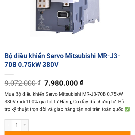
Bộ điều khiển Servo Mitsubishi MR-J3-
70B 0.75kW 380V
Original
Current
9.072.000
₫
7.980.000
₫
price
price
Mua Bộ điều khiển Servo Mitsubishi MR-J3-70B 0.75kW
was:
is:
380V mới 100% giá tốt từ Hãng, Có đầy đủ chứng từ. Hỗ
9.072.000 ₫.
7.980.000 ₫.
trợ kỹ thuật trọn đời và giao hàng tận nơi trên toàn quốc
Bộ điều khiển Servo Mitsubishi MR-J3-70B 0.75kW 380V quantity