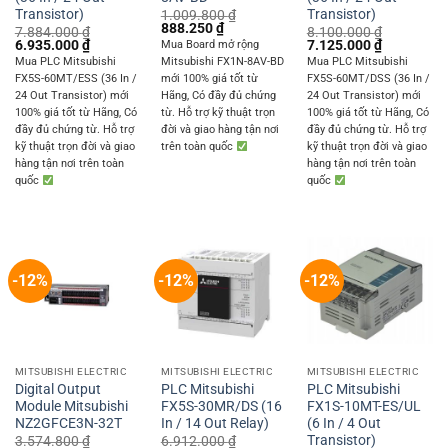
Transistor)
Transistor)
1.009.800
₫
Original
Current
888.250
₫
7.884.000
₫
8.100.000
₫
price
price
Original
Current
Original
Current
6.935.000
₫
7.125.000
₫
Mua Board mở rộng
was:
is:
price
price
price
price
Mua PLC Mitsubishi
Mitsubishi FX1N-8AV-BD
Mua PLC Mitsubishi
1.009.800 ₫.
888.250 ₫.
was:
is:
was:
is:
FX5S-60MT/ESS (36 In /
mới 100% giá tốt từ
FX5S-60MT/DSS (36 In /
7.884.000 ₫.
6.935.000 ₫.
8.100.000 ₫.
7.125.000 
24 Out Transistor) mới
Hãng, Có đầy đủ chứng
24 Out Transistor) mới
100% giá tốt từ Hãng, Có
từ. Hỗ trợ kỹ thuật trọn
100% giá tốt từ Hãng, Có
đầy đủ chứng từ. Hỗ trợ
đời và giao hàng tận nơi
đầy đủ chứng từ. Hỗ trợ
kỹ thuật trọn đời và giao
trên toàn quốc
kỹ thuật trọn đời và giao
hàng tận nơi trên toàn
hàng tận nơi trên toàn
quốc
quốc
-12%
-12%
-12%
MITSUBISHI ELECTRIC
MITSUBISHI ELECTRIC
MITSUBISHI ELECTRIC
Digital Output
PLC Mitsubishi
PLC Mitsubishi
Module Mitsubishi
FX5S-30MR/DS (16
FX1S-10MT-ES/UL
NZ2GFCE3N-32T
In / 14 Out Relay)
(6 In / 4 Out
Transistor)
3.574.800
₫
6.912.000
₫