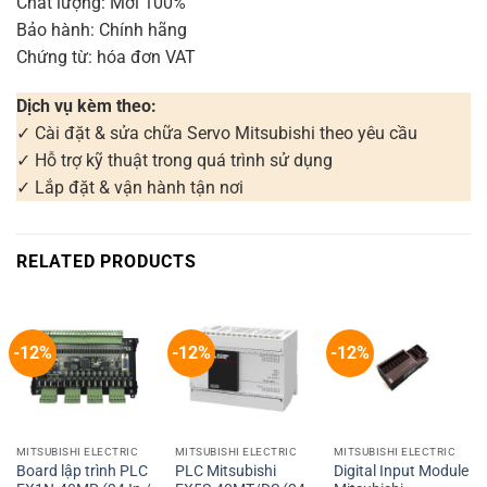
Chất lượng: Mới 100%
Bảo hành: Chính hãng
Chứng từ: hóa đơn VAT
Dịch vụ kèm theo:
✓ Cài đặt & sửa chữa Servo Mitsubishi theo yêu cầu
✓ Hỗ trợ kỹ thuật trong quá trình sử dụng
✓ Lắp đặt & vận hành tận nơi
RELATED PRODUCTS
-12%
-12%
-12%
MITSUBISHI ELECTRIC
MITSUBISHI ELECTRIC
MITSUBISHI ELECTRIC
Board lập trình PLC
PLC Mitsubishi
Digital Input Module