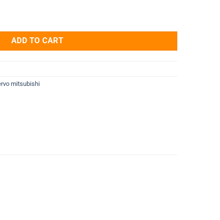
 MR-J4-15KA-PX 15kW quantity
ADD TO CART
rvo mitsubishi