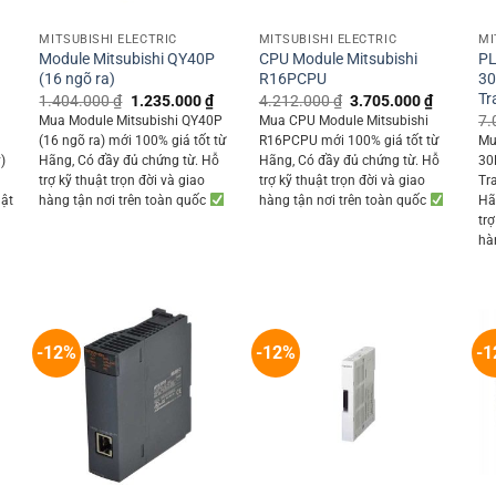
+
+
MITSUBISHI ELECTRIC
MITSUBISHI ELECTRIC
MI
Module Mitsubishi QY40P
CPU Module Mitsubishi
PL
(16 ngõ ra)
R16PCPU
30
Tr
Original
Current
Original
Current
1.404.000
₫
1.235.000
₫
4.212.000
₫
3.705.000
₫
price
price
price
price
Current
7.
Mua Module Mitsubishi QY40P
Mua CPU Module Mitsubishi
was:
is:
was:
is:
rice
(16 ngõ ra) mới 100% giá tốt từ
R16PCPU mới 100% giá tốt từ
Mu
1.404.000 ₫.
1.235.000 ₫.
4.212.000 ₫.
3.705.00
s:
)
Hãng, Có đầy đủ chứng từ. Hỗ
Hãng, Có đầy đủ chứng từ. Hỗ
30
6.935.000 ₫.
trợ kỹ thuật trọn đời và giao
trợ kỹ thuật trọn đời và giao
Tr
uật
hàng tận nơi trên toàn quốc
hàng tận nơi trên toàn quốc
Hã
trợ
hà
-12%
-12%
-1
+
+