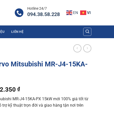
Hotline 24/7
EN
VI
094.38.58.228
IỆU
LIÊN HỆ
ervo Mitsubishi MR-J4-15KA-
al
Current
02.350
₫
price
subishi MR-J4-15KA-PX 15kW mới 100% giá tốt từ
is:
trợ kỹ thuật trọn đời và giao hàng tận nơi trên
0.040 ₫.
11.602.350 ₫.