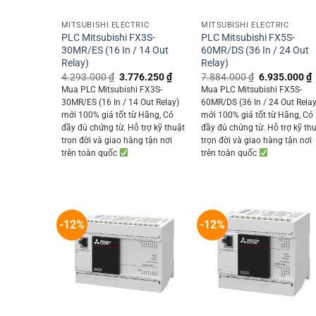
+
+
MITSUBISHI ELECTRIC
MITSUBISHI ELECTRIC
PLC Mitsubishi FX3S-
PLC Mitsubishi FX5S-
30MR/ES (16 In / 14 Out
60MR/DS (36 In / 24 Out
Relay)
Relay)
Original
Current
Original
4.293.000
₫
3.776.250
₫
7.884.000
₫
6.935.000
₫
price
price
price
p
Mua PLC Mitsubishi FX3S-
Mua PLC Mitsubishi FX5S-
was:
is:
was:
i
30MR/ES (16 In / 14 Out Relay)
60MR/DS (36 In / 24 Out Relay
4.293.000 ₫.
3.776.250 ₫.
7.884.000 ₫.
mới 100% giá tốt từ Hãng, Có
mới 100% giá tốt từ Hãng, Có
đầy đủ chứng từ. Hỗ trợ kỹ thuật
đầy đủ chứng từ. Hỗ trợ kỹ th
trọn đời và giao hàng tận nơi
trọn đời và giao hàng tận nơi
trên toàn quốc
trên toàn quốc
-12%
-12%
+
+