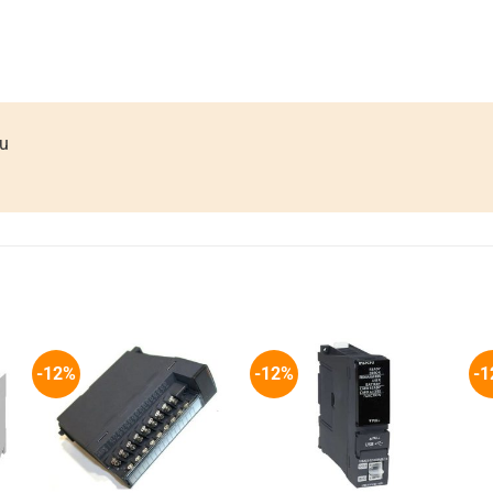
ầu
-12%
-12%
-1