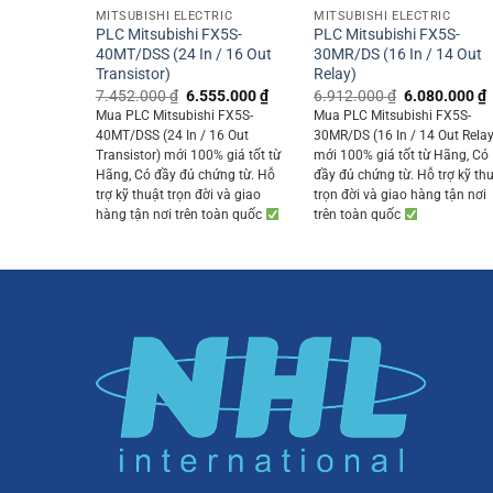
MITSUBISHI ELECTRIC
MITSUBISHI ELECTRIC
PLC Mitsubishi FX5S-
PLC Mitsubishi FX5S-
40MT/DSS (24 In / 16 Out
30MR/DS (16 In / 14 Out
Transistor)
Relay)
Original
Current
Original
7.452.000
₫
6.555.000
₫
6.912.000
₫
6.080.000
₫
price
price
price
p
Mua PLC Mitsubishi FX5S-
Mua PLC Mitsubishi FX5S-
was:
is:
was:
i
40MT/DSS (24 In / 16 Out
30MR/DS (16 In / 14 Out Relay
7.452.000 ₫.
6.555.000 ₫.
6.912.000 ₫.
Transistor) mới 100% giá tốt từ
mới 100% giá tốt từ Hãng, Có
Hãng, Có đầy đủ chứng từ. Hỗ
đầy đủ chứng từ. Hỗ trợ kỹ th
trợ kỹ thuật trọn đời và giao
trọn đời và giao hàng tận nơi
hàng tận nơi trên toàn quốc
trên toàn quốc