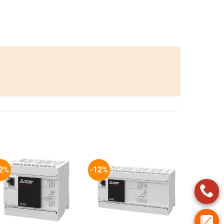
2%
-12%