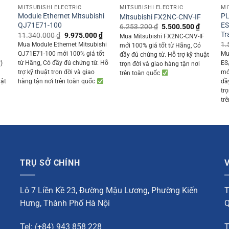
MITSUBISHI ELECTRIC
MITSUBISHI ELECTRIC
MI
Module Ethernet Mitsubishi
PL
Mitsubishi FX2NC-CNV-IF
QJ71E71-100
ES
Original
Current
6.253.200
₫
5.500.500
₫
price
price
Tr
Original
Current
11.340.000
₫
9.975.000
₫
Mua Mitsubishi FX2NC-CNV-IF
was:
is:
price
price
Current
1.
Mua Module Ethernet Mitsubishi
mới 100% giá tốt từ Hãng, Có
6.253.200 ₫.
5.500.50
was:
is:
rice
QJ71E71-100 mới 100% giá tốt
Mu
đầy đủ chứng từ. Hỗ trợ kỹ thuật
11.340.000 ₫.
9.975.000 ₫.
s:
)
từ Hãng, Có đầy đủ chứng từ. Hỗ
ES/
trọn đời và giao hàng tận nơi
6.080.000 ₫.
trợ kỹ thuật trọn đời và giao
mớ
trên toàn quốc
uật
hàng tận nơi trên toàn quốc
đầ
tr
tr
TRỤ SỞ CHÍNH
Lô 7 Liền Kề 23, Đường Mậu Lương, Phường Kiến
T
Hưng, Thành Phố Hà Nội
Q
Tel: (+84) 943 858 228
T