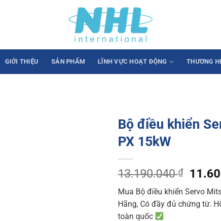
GIỚI THIỆU
SẢN PHẨM
LĨNH VỰC HOẠT ĐỘNG
THƯƠNG H
Bộ điều khiển S
PX 15kW
Origin
13.190.040
₫
11.6
price
Mua Bộ điều khiển Servo Mit
was:
Hãng, Có đầy đủ chứng từ. Hỗ 
13.19
toàn quốc