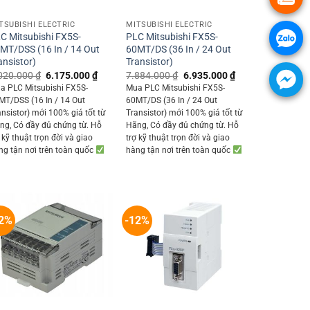
+
+
TSUBISHI ELECTRIC
MITSUBISHI ELECTRIC
C Mitsubishi FX5S-
PLC Mitsubishi FX5S-
MT/DSS (16 In / 14 Out
60MT/DS (36 In / 24 Out
ansistor)
Transistor)
Original
Current
Original
Current
020.000
₫
6.175.000
₫
7.884.000
₫
6.935.000
₫
price
price
price
price
a PLC Mitsubishi FX5S-
Mua PLC Mitsubishi FX5S-
0 ₫.
was:
is:
was:
is:
MT/DSS (16 In / 14 Out
60MT/DS (36 In / 24 Out
7.020.000 ₫.
6.175.000 ₫.
7.884.000 ₫.
6.935.000 ₫.
ansistor) mới 100% giá tốt từ
Transistor) mới 100% giá tốt từ
ng, Có đầy đủ chứng từ. Hỗ
Hãng, Có đầy đủ chứng từ. Hỗ
 kỹ thuật trọn đời và giao
trợ kỹ thuật trọn đời và giao
ng tận nơi trên toàn quốc
hàng tận nơi trên toàn quốc
2%
-12%
+
+