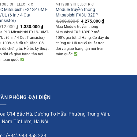
TSUBISHI ELECTRIC
MITSUBISHI ELECTRIC
C Mitsubishi FX1S-10MT-
Module truyền thông
/UL (6 In / 4 Out
Mitsubishi FX3U-32DP
ansistor)
Original
Current
4.860.000
₫
4.275.000
₫
price
price
Original
Current
512.000
₫
1.330.000
₫
Mua Module truyền thông
0 ₫.
was:
is:
price
price
a PLC Mitsubishi FX1S-10MT-
Mitsubishi FX3U-32DP mới
4.860.000 ₫.
4.275.000 ₫.
was:
is:
UL (6 In / 4 Out Transistor)
100% giá tốt từ Hãng, Có đầy đủ
1.512.000 ₫.
1.330.000 ₫.
i 100% giá tốt từ Hãng, Có
chứng từ. Hỗ trợ kỹ thuật trọn
y đủ chứng từ. Hỗ trợ kỹ thuật
đời và giao hàng tận nơi trên
ọn đời và giao hàng tận nơi
toàn quốc
ên toàn quốc
VĂN PHÒNG ĐẠI DIỆN
oà C14 Bắc Hà, Đường Tố Hữu, Phường Trung Văn,
.Nam Từ Liêm, Hà Nội
el: (+84) 943 858 228