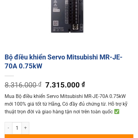
Bộ điều khiển Servo Mitsubishi MR-JE-
70A 0.75kW
Original
Current
8.316.000
₫
7.315.000
₫
price
price
Mua Bộ điều khiển Servo Mitsubishi MR-JE-70A 0.75kW
was:
is:
mới 100% giá tốt từ Hãng, Có đầy đủ chứng từ. Hỗ trợ kỹ
8.316.000 ₫.
7.315.000 ₫.
thuật trọn đời và giao hàng tận nơi trên toàn quốc
Bộ điều khiển Servo Mitsubishi MR-JE-70A 0.75kW quantity