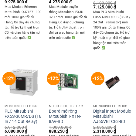
Original
Current
Original
Current
9.975.000
₫
4.275.000
₫
8.100.000
₫
price
price
price
price
Original
Current
7.125.000
₫
Mua Module Ethernet
Mua Module truyền
was:
is:
was:
is:
price
price
Mitsubishi QJ71E71-100
thông Mitsubishi FX3U-
Mua PLC Mitsubishi
11.340.000 ₫.
9.975.000 ₫.
4.860.000 ₫.
4.275.000 ₫.
was:
is:
mới 100% giá tốt từ
32DP mới 100% giá tốt từ
FX5S-60MT/DSS (36 In /
8.100.000 ₫.
7.125.000 
Hãng, Có đầy đủ chứng
Hãng, Có đầy đủ chứng
24 Out Transistor) mới
từ. Hỗ trợ kỹ thuật trọn
từ. Hỗ trợ kỹ thuật trọn
100% giá tốt từ Hãng, Có
đời và giao hàng tận nơi
đời và giao hàng tận nơi
đầy đủ chứng từ. Hỗ trợ
trên toàn quốc
trên toàn quốc
kỹ thuật trọn đời và giao
hàng tận nơi trên toàn
quốc
-12%
-12%
-12%
MITSUBISHI ELECTRIC
MITSUBISHI ELECTRIC
MITSUBISHI ELECTRIC
PLC Mitsubishi
Board mở rộng
Digital Input Module
FX5S-30MR/DS (16
Mitsubishi FX1N-
Mitsubishi
In / 14 Out Relay)
8AV-BD
AJ65VBTCE3-8D
6.912.000
₫
1.009.800
₫
2.635.200
₫
Original
Current
Original
Current
Original
Current
6.080.000
₫
888.250
₫
2.318.000
₫
price
price
price
price
price
price