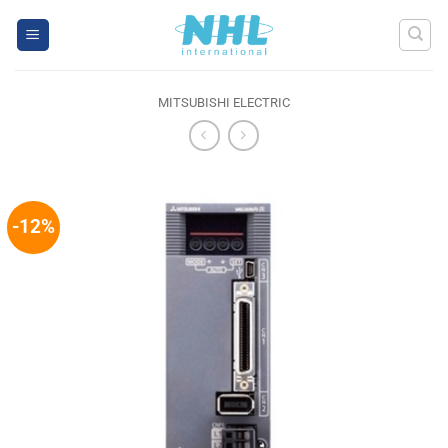
Skip
to
content
MITSUBISHI ELECTRIC
-12%