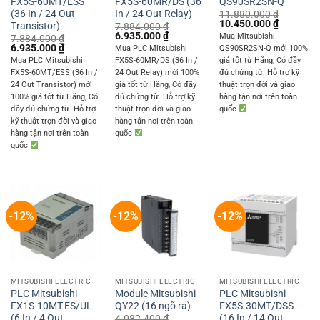
FX5S-60MT/ESS
FX5S-60MR/DS (36
QS90SR2SN-Q
(36 In / 24 Out
In / 24 Out Relay)
11.880.000
₫
Original
Current
10.450.000
₫
Transistor)
7.884.000
₫
price
price
Original
Current
6.935.000
₫
Mua Mitsubishi
7.884.000
₫
was:
is:
price
price
Original
Current
6.935.000
₫
Mua PLC Mitsubishi
QS90SR2SN-Q mới 100%
11.880.000 ₫.
10.450.0
was:
is:
price
price
Mua PLC Mitsubishi
FX5S-60MR/DS (36 In /
giá tốt từ Hãng, Có đầy
7.884.000 ₫.
6.935.000 ₫.
was:
is:
FX5S-60MT/ESS (36 In /
24 Out Relay) mới 100%
đủ chứng từ. Hỗ trợ kỹ
7.884.000 ₫.
6.935.000 ₫.
24 Out Transistor) mới
giá tốt từ Hãng, Có đầy
thuật trọn đời và giao
100% giá tốt từ Hãng, Có
đủ chứng từ. Hỗ trợ kỹ
hàng tận nơi trên toàn
đầy đủ chứng từ. Hỗ trợ
thuật trọn đời và giao
quốc
kỹ thuật trọn đời và giao
hàng tận nơi trên toàn
hàng tận nơi trên toàn
quốc
quốc
-12%
-12%
-12%
MITSUBISHI ELECTRIC
MITSUBISHI ELECTRIC
MITSUBISHI ELECTRIC
PLC Mitsubishi
Module Mitsubishi
PLC Mitsubishi
FX1S-10MT-ES/UL
QY22 (16 ngõ ra)
FX5S-30MT/DSS
(6 In / 4 Out
(16 In / 14 Out
4.082.400
₫