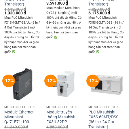
Original
Current
3.591.000
₫
Transistor)
Transistor)
price
price
Mua Module Mitsubishi
1.512.000
₫
7.020.000
₫
was:
is:
Original
Current
Original
Current
1.330.000
₫
6.175.000
₫
QY22 (16 ngõ ra) mới
4.082.400 ₫.
3.591.000 ₫.
price
price
price
price
Mua PLC Mitsubishi
100% giá tốt từ Hãng, Có
Mua PLC Mitsubishi
was:
is:
was:
is:
FX1S-10MT-ES/UL (6 In /
đầy đủ chứng từ. Hỗ trợ
FX5S-30MT/DSS (16 In /
1.512.000 ₫.
1.330.000 ₫.
7.020.000 ₫.
6.175.000 
4 Out Transistor) mới
kỹ thuật trọn đời và giao
14 Out Transistor) mới
100% giá tốt từ Hãng, Có
hàng tận nơi trên toàn
100% giá tốt từ Hãng, Có
đầy đủ chứng từ. Hỗ trợ
quốc
đầy đủ chứng từ. Hỗ trợ
kỹ thuật trọn đời và giao
kỹ thuật trọn đời và giao
hàng tận nơi trên toàn
hàng tận nơi trên toàn
quốc
quốc
-12%
-12%
-12%
MITSUBISHI ELECTRIC
MITSUBISHI ELECTRIC
MITSUBISHI ELECTRIC
Module Ethernet
Module truyền
PLC Mitsubishi
Mitsubishi
thông Mitsubishi
FX5S-60MT/DSS
QJ71E71-100
FX3U-32DP
(36 In / 24 Out
Transistor)
11.340.000
₫
4.860.000
₫