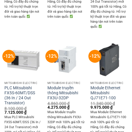
Hãng, Có đầy đủ chứng
Hãng, Có đầy đủ chứng
24 Out Transistor) mới
từ. Hỗ trợ kỹ thuật trọn
từ. Hỗ trợ kỹ thuật trọn
100% giá tốt từ Hãng, Có
đời và giao hàng tận nơi
đời và giao hàng tận nơi
đầy đủ chứng từ. Hỗ trợ
trên toàn quốc
trên toàn quốc
kỹ thuật trọn đời và giao
hàng tận nơi trên toàn
quốc
-12%
-12%
-12%
MITSUBISHI ELECTRIC
MITSUBISHI ELECTRIC
MITSUBISHI ELECTRIC
PLC Mitsubishi
Module truyền
Module Ethernet
FX5S-60MT/DSS
thông Mitsubishi
Mitsubishi
(36 In / 24 Out
FX3U-32DP
QJ71E71-100
Transistor)
4.860.000
₫
11.340.000
₫
Original
Current
Original
Current
4.275.000
₫
9.975.000
₫
8.100.000
₫
price
price
price
price
Original
Current
7.125.000
₫
Mua Module truyền
Mua Module Ethernet
was:
is:
was:
is:
price
price
Mua PLC Mitsubishi
thông Mitsubishi FX3U-
Mitsubishi QJ71E71-100
4.860.000 ₫.
4.275.000 ₫.
11.340.000 ₫.
9.975.000 
was:
is:
FX5S-60MT/DSS (36 In /
32DP mới 100% giá tốt từ
mới 100% giá tốt từ
8.100.000 ₫.
7.125.000 ₫.
24 Out Transistor) mới
Hãng, Có đầy đủ chứng
Hãng, Có đầy đủ chứng