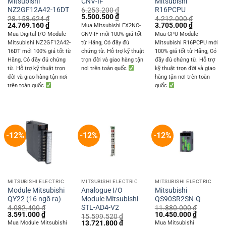
Mitsubishi
CNV-IF
Mitsubishi
NZ2GF12A42-16DT
R16PCPU
6.253.200
₫
Original
Current
5.500.500
₫
28.158.624
₫
4.212.000
₫
price
price
Original
Current
Original
Current
24.769.160
₫
3.705.000
₫
Mua Mitsubishi FX2NC-
was:
is:
price
price
price
price
Mua Digital I/O Module
CNV-IF mới 100% giá tốt
Mua CPU Module
6.253.200 ₫.
5.500.500 ₫.
was:
is:
was:
is:
Mitsubishi NZ2GF12A42-
từ Hãng, Có đầy đủ
Mitsubishi R16PCPU mới
28.158.624 ₫.
24.769.160 ₫.
4.212.000 ₫.
3.705.000 
16DT mới 100% giá tốt từ
chứng từ. Hỗ trợ kỹ thuật
100% giá tốt từ Hãng, Có
Hãng, Có đầy đủ chứng
trọn đời và giao hàng tận
đầy đủ chứng từ. Hỗ trợ
từ. Hỗ trợ kỹ thuật trọn
nơi trên toàn quốc
kỹ thuật trọn đời và giao
đời và giao hàng tận nơi
hàng tận nơi trên toàn
trên toàn quốc
quốc
-12%
-12%
-12%
MITSUBISHI ELECTRIC
MITSUBISHI ELECTRIC
MITSUBISHI ELECTRIC
Module Mitsubishi
Analogue I/O
Mitsubishi
QY22 (16 ngõ ra)
Module Mitsubishi
QS90SR2SN-Q
STL-AD4-V2
4.082.400
₫
11.880.000
₫
Original
Current
Original
Current
3.591.000
₫
10.450.000
₫
15.599.520
₫
price
price
price
price
Original
Current
13.721.800
₫
Mua Module Mitsubishi
Mua Mitsubishi