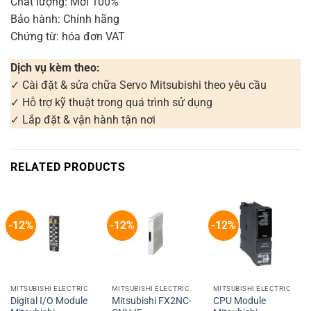
Chất lượng: Mới 100%
Bảo hành: Chính hãng
Chứng từ: hóa đơn VAT
Dịch vụ kèm theo:
✓ Cài đặt & sửa chữa Servo Mitsubishi theo yêu cầu
✓ Hỗ trợ kỹ thuật trong quá trình sử dụng
✓ Lắp đặt & vận hành tận nơi
RELATED PRODUCTS
-12%
-12%
-12%
MITSUBISHI ELECTRIC
MITSUBISHI ELECTRIC
MITSUBISHI ELECTRIC
Digital I/O Module
Mitsubishi FX2NC-
CPU Module