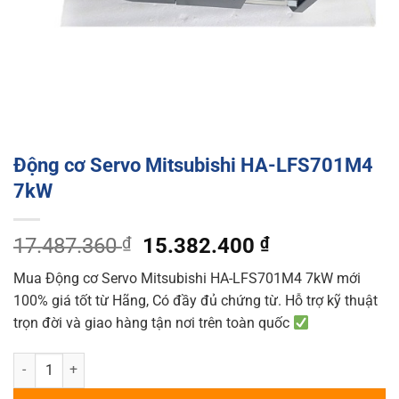
Động cơ Servo Mitsubishi HA-LFS701M4
7kW
Original
Current
17.487.360
₫
15.382.400
₫
price
price
Mua Động cơ Servo Mitsubishi HA-LFS701M4 7kW mới
was:
is:
100% giá tốt từ Hãng, Có đầy đủ chứng từ. Hỗ trợ kỹ thuật
17.487.360 ₫.
15.382.400 ₫
trọn đời và giao hàng tận nơi trên toàn quốc
Động cơ Servo Mitsubishi HA-LFS701M4 7kW quantity