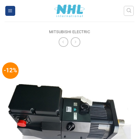
Skip
to
content
MITSUBISHI ELECTRIC
-12%