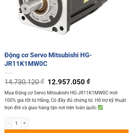
Động cơ Servo Mitsubishi HG-
JR11K1MW0C
Original
Current
14.730.120
₫
12.957.050
₫
price
price
Mua Động cơ Servo Mitsubishi HG-JR11K1MW0C mới
was:
is:
100% giá tốt từ Hãng, Có đầy đủ chứng từ. Hỗ trợ kỹ thuật
14.730.120 ₫.
12.957.050 ₫
trọn đời và giao hàng tận nơi trên toàn quốc
Động cơ Servo Mitsubishi HG-JR11K1MW0C quantity