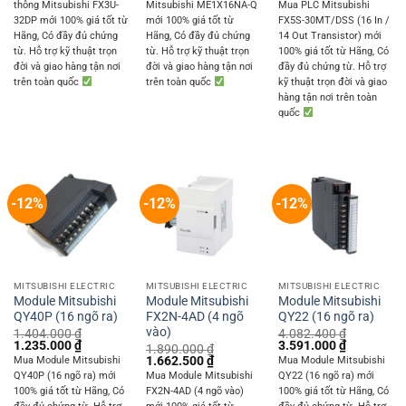
price
price
thông Mitsubishi FX3U-
Mitsubishi ME1X16NA-Q
Mua PLC Mitsubishi
4.860.000 ₫.
4.275.000 ₫.
5.076.000 ₫.
4.465.000 ₫.
was:
is:
32DP mới 100% giá tốt từ
mới 100% giá tốt từ
FX5S-30MT/DSS (16 In /
7.020.000 ₫.
6.175.000 
Hãng, Có đầy đủ chứng
Hãng, Có đầy đủ chứng
14 Out Transistor) mới
từ. Hỗ trợ kỹ thuật trọn
từ. Hỗ trợ kỹ thuật trọn
100% giá tốt từ Hãng, Có
đời và giao hàng tận nơi
đời và giao hàng tận nơi
đầy đủ chứng từ. Hỗ trợ
trên toàn quốc
trên toàn quốc
kỹ thuật trọn đời và giao
hàng tận nơi trên toàn
quốc
-12%
-12%
-12%
MITSUBISHI ELECTRIC
MITSUBISHI ELECTRIC
MITSUBISHI ELECTRIC
Module Mitsubishi
Module Mitsubishi
Module Mitsubishi
QY40P (16 ngõ ra)
FX2N-4AD (4 ngõ
QY22 (16 ngõ ra)
vào)
1.404.000
₫
4.082.400
₫
Original
Current
Original
Current
1.235.000
₫
3.591.000
₫
1.890.000
₫
price
price
price
price
Original
Current
1.662.500
₫
Mua Module Mitsubishi
Mua Module Mitsubishi
was:
is:
was:
is:
price
price
QY40P (16 ngõ ra) mới
Mua Module Mitsubishi
QY22 (16 ngõ ra) mới
1.404.000 ₫.
1.235.000 ₫.
4.082.400 ₫.
3.591.000 
was:
is:
100% giá tốt từ Hãng, Có
FX2N-4AD (4 ngõ vào)
100% giá tốt từ Hãng, Có
1.890.000 ₫.
1.662.500 ₫.