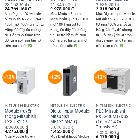
28.158.624
₫
11.340.000
₫
2.635.200
₫
Original
Current
Original
Current
Original
Current
24.769.160
₫
9.975.000
₫
2.318.000
₫
price
price
price
price
price
price
Mua Digital I/O Module
Mua Module Ethernet
Mua Digital Input Module
was:
is:
was:
is:
was:
is:
Mitsubishi NZ2GF12A42-
Mitsubishi QJ71E71-100
Mitsubishi AJ65VBTCE3-
28.158.624 ₫.
24.769.160 ₫.
11.340.000 ₫.
9.975.000 ₫.
2.635.200 ₫.
2.318.000 
16DT mới 100% giá tốt từ
mới 100% giá tốt từ
8D mới 100% giá tốt từ
Hãng, Có đầy đủ chứng
Hãng, Có đầy đủ chứng
Hãng, Có đầy đủ chứng
từ. Hỗ trợ kỹ thuật trọn
từ. Hỗ trợ kỹ thuật trọn
từ. Hỗ trợ kỹ thuật trọn
đời và giao hàng tận nơi
đời và giao hàng tận nơi
đời và giao hàng tận nơi
trên toàn quốc
trên toàn quốc
trên toàn quốc
-12%
-12%
-12%
MITSUBISHI ELECTRIC
MITSUBISHI ELECTRIC
MITSUBISHI ELECTRIC
Module truyền
Digital Input Module
PLC Mitsubishi
thông Mitsubishi
Mitsubishi
FX5S-30MT/DSS
FX3U-32DP
ME1X16NA-Q
(16 In / 14 Out
Transistor)
4.860.000
₫
5.076.000
₫
Original
Current
Original
Current
4.275.000
₫
4.465.000
₫
7.020.000
₫
price
price
price
price
Original
Current
6.175.000
₫
Mua Module truyền
Mua Digital Input Module
was:
is:
was:
is: