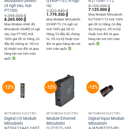
Mitsubishi Q64RD
QY40P-TS (16 ngõ
RJ71GN11-T2
(4 ngõ vào, loại
ra)
8.100.000
₫
Original
Current
7.125.000
₫
PT100)
2.022.840
₫
price
price
Original
Current
1.779.350
₫
Mua Module Mitsubishi
9.396.000
₫
was:
is:
price
price
Original
Current
8.265.000
₫
Mua Module Mitsubishi
RJ71GN11-T2 mới 100%
8.100.000 ₫.
7.125.000 
was:
is:
price
price
Mua Module nhiệt độ
QY40P-TS (16 ngõ ra)
giá tốt từ Hãng, Có đầy
2.022.840 ₫.
1.779.350 ₫.
was:
is:
Mitsubishi Q64RD (4 ngõ
mới 100% giá tốt từ
đủ chứng từ. Hỗ trợ kỹ
9.396.000 ₫.
8.265.000 ₫.
vào, loại PT100) mới
Hãng, Có đầy đủ chứng
thuật trọn đời và giao
100% giá tốt từ Hãng, Có
từ. Hỗ trợ kỹ thuật trọn
hàng tận nơi trên toàn
đầy đủ chứng từ. Hỗ trợ
đời và giao hàng tận nơi
quốc
kỹ thuật trọn đời và giao
trên toàn quốc
hàng tận nơi trên toàn
quốc
-12%
-12%
-12%
MITSUBISHI ELECTRIC
MITSUBISHI ELECTRIC
MITSUBISHI ELECTRIC
Digital I/O Module
Module Ethernet
Digital Input Module
Mitsubishi
Mitsubishi
Mitsubishi
NZ2GF12A42-16DT
QJ71E71-100
AJ65VBTCE3-8D