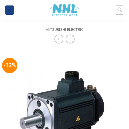
Skip
to
content
MITSUBISHI ELECTRIC
-12%