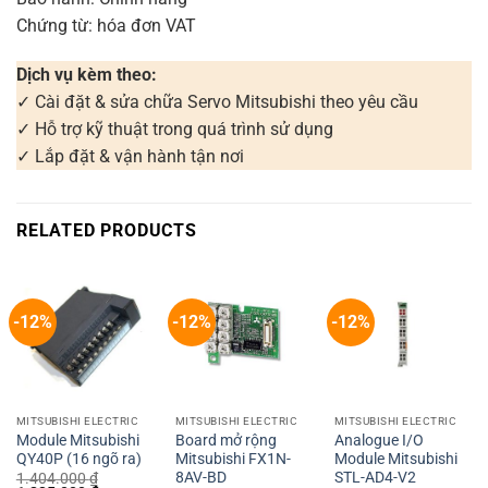
Chứng từ: hóa đơn VAT
Dịch vụ kèm theo:
✓ Cài đặt & sửa chữa Servo Mitsubishi theo yêu cầu
✓ Hỗ trợ kỹ thuật trong quá trình sử dụng
✓ Lắp đặt & vận hành tận nơi
RELATED PRODUCTS
-12%
-12%
-12%
MITSUBISHI ELECTRIC
MITSUBISHI ELECTRIC
MITSUBISHI ELECTRIC
Module Mitsubishi
Board mở rộng
Analogue I/O
QY40P (16 ngõ ra)
Mitsubishi FX1N-
Module Mitsubishi
8AV-BD
STL-AD4-V2
1.404.000
₫