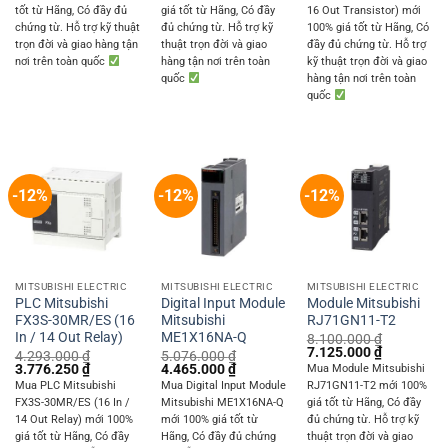
tốt từ Hãng, Có đầy đủ
giá tốt từ Hãng, Có đầy
16 Out Transistor) mới
chứng từ. Hỗ trợ kỹ thuật
đủ chứng từ. Hỗ trợ kỹ
100% giá tốt từ Hãng, Có
trọn đời và giao hàng tận
thuật trọn đời và giao
đầy đủ chứng từ. Hỗ trợ
nơi trên toàn quốc
hàng tận nơi trên toàn
kỹ thuật trọn đời và giao
quốc
hàng tận nơi trên toàn
quốc
-12%
-12%
-12%
MITSUBISHI ELECTRIC
MITSUBISHI ELECTRIC
MITSUBISHI ELECTRIC
PLC Mitsubishi
Digital Input Module
Module Mitsubishi
FX3S-30MR/ES (16
Mitsubishi
RJ71GN11-T2
In / 14 Out Relay)
ME1X16NA-Q
8.100.000
₫
Original
Current
7.125.000
₫
4.293.000
₫
5.076.000
₫
price
price
Original
Current
Original
Current
3.776.250
₫
4.465.000
₫
Mua Module Mitsubishi
was:
is:
price
price
price
price
Mua PLC Mitsubishi
Mua Digital Input Module
RJ71GN11-T2 mới 100%
8.100.000 ₫.
7.125.000 
was:
is:
was:
is:
FX3S-30MR/ES (16 In /
Mitsubishi ME1X16NA-Q
giá tốt từ Hãng, Có đầy
4.293.000 ₫.
3.776.250 ₫.
5.076.000 ₫.
4.465.000 ₫.
14 Out Relay) mới 100%
mới 100% giá tốt từ
đủ chứng từ. Hỗ trợ kỹ
giá tốt từ Hãng, Có đầy
Hãng, Có đầy đủ chứng
thuật trọn đời và giao