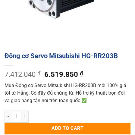
Động cơ Servo Mitsubishi HG-RR203B
Original
Current
7.412.040
₫
6.519.850
₫
price
price
Mua Động cơ Servo Mitsubishi HG-RR203B mới 100% giá
was:
is:
tốt từ Hãng, Có đầy đủ chứng từ. Hỗ trợ kỹ thuật trọn đời
7.412.040 ₫.
6.519.850 ₫.
và giao hàng tận nơi trên toàn quốc
Động cơ Servo Mitsubishi HG-RR203B quantity
ADD TO CART