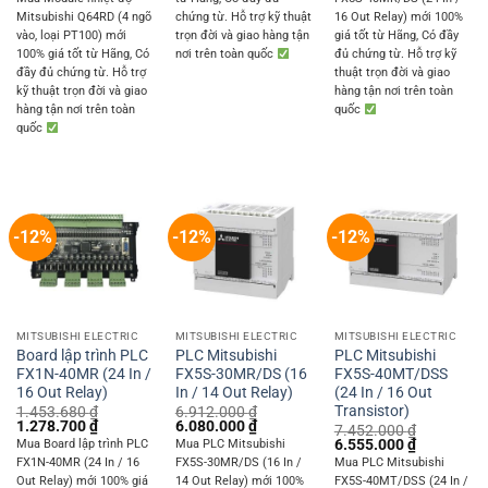
7.236.000 ₫.
6.365.000 
was:
is:
Mitsubishi Q64RD (4 ngõ
chứng từ. Hỗ trợ kỹ thuật
16 Out Relay) mới 100%
9.396.000 ₫.
8.265.000 ₫.
vào, loại PT100) mới
trọn đời và giao hàng tận
giá tốt từ Hãng, Có đầy
100% giá tốt từ Hãng, Có
nơi trên toàn quốc
đủ chứng từ. Hỗ trợ kỹ
đầy đủ chứng từ. Hỗ trợ
thuật trọn đời và giao
kỹ thuật trọn đời và giao
hàng tận nơi trên toàn
hàng tận nơi trên toàn
quốc
quốc
-12%
-12%
-12%
MITSUBISHI ELECTRIC
MITSUBISHI ELECTRIC
MITSUBISHI ELECTRIC
Board lập trình PLC
PLC Mitsubishi
PLC Mitsubishi
FX1N-40MR (24 In /
FX5S-30MR/DS (16
FX5S-40MT/DSS
16 Out Relay)
In / 14 Out Relay)
(24 In / 16 Out
Transistor)
1.453.680
₫
6.912.000
₫
Original
Current
Original
Current
1.278.700
₫
6.080.000
₫
7.452.000
₫
price
price
price
price
Original
Current
6.555.000
₫
Mua Board lập trình PLC
Mua PLC Mitsubishi
was:
is:
was:
is:
price
price
FX1N-40MR (24 In / 16
FX5S-30MR/DS (16 In /
Mua PLC Mitsubishi
1.453.680 ₫.
1.278.700 ₫.
6.912.000 ₫.
6.080.000 ₫.
was:
is:
Out Relay) mới 100% giá
14 Out Relay) mới 100%
FX5S-40MT/DSS (24 In /
7.452.000 ₫.
6.555.000 