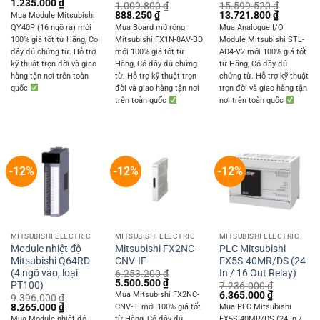
Original
Current
1.235.000
₫
1.009.800
₫
15.599.520
₫
price
price
Original
Current
Original
Current
888.250
₫
13.721.800
₫
Mua Module Mitsubishi
was:
is:
price
price
price
price
QY40P (16 ngõ ra) mới
Mua Board mở rộng
Mua Analogue I/O
1.404.000 ₫.
1.235.000 ₫.
was:
is:
was:
is:
100% giá tốt từ Hãng, Có
Mitsubishi FX1N-8AV-BD
Module Mitsubishi STL-
1.009.800 ₫.
888.250 ₫.
15.599.520 ₫.
13.721.8
đầy đủ chứng từ. Hỗ trợ
mới 100% giá tốt từ
AD4-V2 mới 100% giá tốt
kỹ thuật trọn đời và giao
Hãng, Có đầy đủ chứng
từ Hãng, Có đầy đủ
hàng tận nơi trên toàn
từ. Hỗ trợ kỹ thuật trọn
chứng từ. Hỗ trợ kỹ thuật
quốc
đời và giao hàng tận nơi
trọn đời và giao hàng tận
trên toàn quốc
nơi trên toàn quốc
-12%
-12%
-12%
MITSUBISHI ELECTRIC
MITSUBISHI ELECTRIC
MITSUBISHI ELECTRIC
Module nhiệt độ
Mitsubishi FX2NC-
PLC Mitsubishi
Mitsubishi Q64RD
CNV-IF
FX5S-40MR/DS (24
(4 ngõ vào, loại
In / 16 Out Relay)
6.253.200
₫
Original
Current
5.500.500
₫
PT100)
7.236.000
₫
price
price
Original
Current
6.365.000
₫
Mua Mitsubishi FX2NC-
9.396.000
₫
was:
is:
price
price
Original
Current
8.265.000
₫
CNV-IF mới 100% giá tốt
Mua PLC Mitsubishi
6.253.200 ₫.
5.500.500 ₫.
was:
is:
price
price
Mua Module nhiệt độ
từ Hãng, Có đầy đủ
FX5S-40MR/DS (24 In /