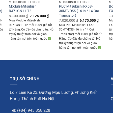
MITSUBISHI ELECTRIC
MITSUBISHI ELECTRIC
MI
-
Module Mitsubishi
PLC Mitsubishi FX5S-
Bo
y)
RJ71GN11-T2
30MT/DSS (16 In / 14 Out
FX
Transistor)
Current
Original
Current
8.100.000
₫
7.125.000
₫
1.
rice
price
price
Original
Current
7.020.000
₫
6.175.000
₫
N-
Mua Module Mitsubishi
Mu
s:
was:
is:
price
price
ới
RJ71GN11-T2 mới 100% giá tốt
Mua PLC Mitsubishi FX5S-
FX
1.278.700 ₫.
8.100.000 ₫.
7.125.000 ₫.
was:
is:
 đủ
từ Hãng, Có đầy đủ chứng từ. Hỗ
30MT/DSS (16 In / 14 Out
từ
7.020.000 ₫.
6.175.00
trợ kỹ thuật trọn đời và giao
Transistor) mới 100% giá tốt từ
trợ
hàng tận nơi trên toàn quốc
Hãng, Có đầy đủ chứng từ. Hỗ
hà
trợ kỹ thuật trọn đời và giao
hàng tận nơi trên toàn quốc
TRỤ SỞ CHÍNH
Lô 7 Liền Kề 23, Đường Mậu Lương, Phường Kiến
T
Hưng, Thành Phố Hà Nội
Q
Tel: (+84) 943 858 228
T