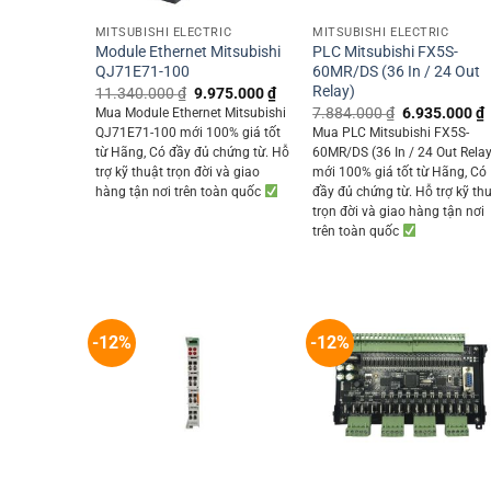
MITSUBISHI ELECTRIC
MITSUBISHI ELECTRIC
Module Ethernet Mitsubishi
PLC Mitsubishi FX5S-
QJ71E71-100
60MR/DS (36 In / 24 Out
Relay)
Original
Current
11.340.000
₫
9.975.000
₫
price
price
Original
7.884.000
₫
6.935.000
₫
Mua Module Ethernet Mitsubishi
was:
is:
price
p
QJ71E71-100 mới 100% giá tốt
Mua PLC Mitsubishi FX5S-
11.340.000 ₫.
9.975.000 ₫.
was:
i
từ Hãng, Có đầy đủ chứng từ. Hỗ
60MR/DS (36 In / 24 Out Relay
7.884.000 ₫.
trợ kỹ thuật trọn đời và giao
mới 100% giá tốt từ Hãng, Có
hàng tận nơi trên toàn quốc
đầy đủ chứng từ. Hỗ trợ kỹ th
trọn đời và giao hàng tận nơi
trên toàn quốc
-12%
-12%
+
+