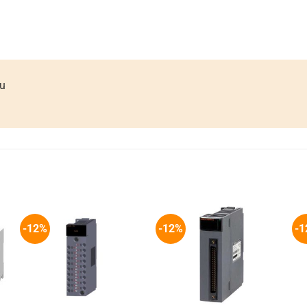
ầu
-12%
-12%
-1
+
+