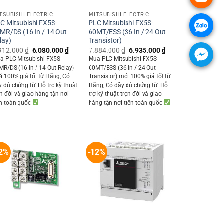
TSUBISHI ELECTRIC
MITSUBISHI ELECTRIC
C Mitsubishi FX5S-
PLC Mitsubishi FX5S-
MR/DS (16 In / 14 Out
60MT/ESS (36 In / 24 Out
lay)
Transistor)
Original
Current
Original
Current
912.000
₫
6.080.000
₫
7.884.000
₫
6.935.000
₫
price
price
price
price
a PLC Mitsubishi FX5S-
Mua PLC Mitsubishi FX5S-
0 ₫.
was:
is:
was:
is:
MR/DS (16 In / 14 Out Relay)
60MT/ESS (36 In / 24 Out
6.912.000 ₫.
6.080.000 ₫.
7.884.000 ₫.
6.935.000 ₫.
i 100% giá tốt từ Hãng, Có
Transistor) mới 100% giá tốt từ
y đủ chứng từ. Hỗ trợ kỹ thuật
Hãng, Có đầy đủ chứng từ. Hỗ
ọn đời và giao hàng tận nơi
trợ kỹ thuật trọn đời và giao
ên toàn quốc
hàng tận nơi trên toàn quốc
2%
-12%
+
+