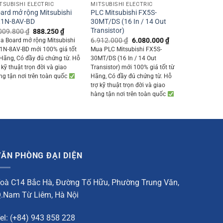
TSUBISHI ELECTRIC
MITSUBISHI ELECTRIC
ard mở rộng Mitsubishi
PLC Mitsubishi FX5S-
1N-8AV-BD
30MT/DS (16 In / 14 Out
Transistor)
Original
Current
009.800
₫
888.250
₫
price
price
Original
Current
6.912.000
₫
6.080.000
₫
a Board mở rộng Mitsubishi
was:
is:
price
price
1N-8AV-BD mới 100% giá tốt
Mua PLC Mitsubishi FX5S-
1.009.800 ₫.
888.250 ₫.
was:
is:
 Hãng, Có đầy đủ chứng từ. Hỗ
30MT/DS (16 In / 14 Out
0 ₫.
6.912.000 ₫.
6.080.000 ₫.
 kỹ thuật trọn đời và giao
Transistor) mới 100% giá tốt từ
ng tận nơi trên toàn quốc
Hãng, Có đầy đủ chứng từ. Hỗ
trợ kỹ thuật trọn đời và giao
hàng tận nơi trên toàn quốc
VĂN PHÒNG ĐẠI DIỆN
oà C14 Bắc Hà, Đường Tố Hữu, Phường Trung Văn,
.Nam Từ Liêm, Hà Nội
el: (+84) 943 858 228