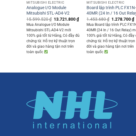
MITSUBISHI ELECTRIC
MITSUBISHI ELECTRIC
Analogue I/O Module
Board lập trình PLC FX1N
Mitsubishi STL-AD4-V2
40MR (24 In / 16 Out Rela
Original
Current
Original
15.599.520
₫
13.721.800
₫
1.453.680
₫
1.278.700
₫
price
price
price
p
Mua Analogue I/O Module
Mua Board lập trình PLC FX1
was:
is:
was:
i
Mitsubishi STL-AD4-V2 mới
40MR (24 In / 16 Out Relay) m
15.599.520 ₫.
13.721.800 ₫.
1.453.680 ₫.
100% giá tốt từ Hãng, Có đầy đủ
100% giá tốt từ Hãng, Có đầy
chứng từ. Hỗ trợ kỹ thuật trọn
chứng từ. Hỗ trợ kỹ thuật trọn
đời và giao hàng tận nơi trên
đời và giao hàng tận nơi trên
toàn quốc
toàn quốc