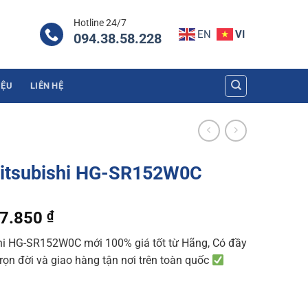
Hotline 24/7
EN
VI
094.38.58.228
IỆU
LIÊN HỆ
Mitsubishi HG-SR152W0C
al
Current
67.850
₫
price
hi HG-SR152W0C mới 100% giá tốt từ Hãng, Có đầy
is:
trọn đời và giao hàng tận nơi trên toàn quốc
9.240 ₫.
25.367.850 ₫.
R152W0C quantity