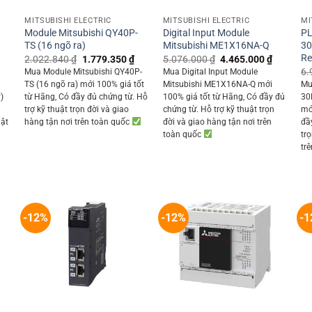
MITSUBISHI ELECTRIC
MITSUBISHI ELECTRIC
MI
Module Mitsubishi QY40P-
Digital Input Module
PL
TS (16 ngõ ra)
Mitsubishi ME1X16NA-Q
30
Re
Original
Current
Original
Current
2.022.840
₫
1.779.350
₫
5.076.000
₫
4.465.000
₫
price
price
price
price
Current
6.
Mua Module Mitsubishi QY40P-
Mua Digital Input Module
was:
is:
was:
is:
rice
TS (16 ngõ ra) mới 100% giá tốt
Mitsubishi ME1X16NA-Q mới
Mu
2.022.840 ₫.
1.779.350 ₫.
5.076.000 ₫.
4.465.00
s:
)
từ Hãng, Có đầy đủ chứng từ. Hỗ
100% giá tốt từ Hãng, Có đầy đủ
30
6.935.000 ₫.
trợ kỹ thuật trọn đời và giao
chứng từ. Hỗ trợ kỹ thuật trọn
mớ
uật
hàng tận nơi trên toàn quốc
đời và giao hàng tận nơi trên
đầ
toàn quốc
tr
tr
-12%
-12%
-1
+
+