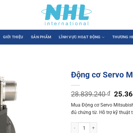
GIỚI THIỆU
SẢN PHẨM
LĨNH VỰC HOẠT ĐỘNG
THƯƠNG H
Động cơ Servo 
Origin
28.839.240
₫
25.3
price
Mua Động cơ Servo Mitsubis
was:
đủ chứng từ. Hỗ trợ kỹ thuật 
28.83
Động cơ Servo Mitsubishi HG-S